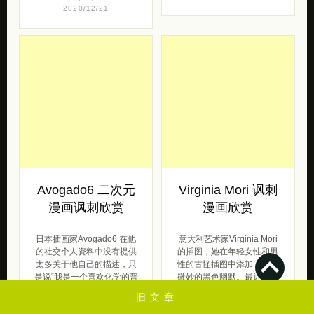
2020/12/21
Avogado6 二次元
Virginia Mori 讽刺
漫画讽刺欣赏
漫画欣赏
日本插画家Avogado6 在他
意大利艺术家Virginia Mori
的社交个人资料中没有提供
的插图，她在年轻女性和男
太多关于他自己的描述，只
性的古怪插图中添加了一丝
是说“我是一个喜欢化学的普
微妙的黑色幽默。最近，艺
通人 […]
[…]
旧文章