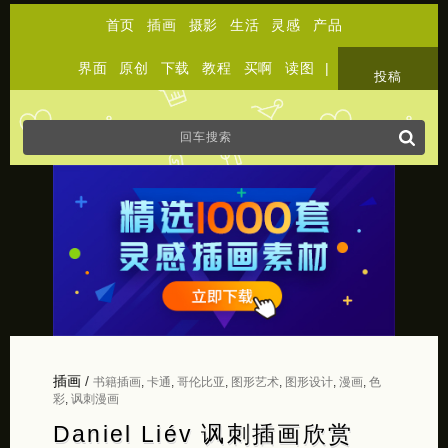
首页
插画
摄影
生活
灵感
产品
界面
原创
下载
教程
买啊
读图
|
关于
投稿
插画
/
书籍插画
,
卡通
,
哥伦比亚
,
图形艺术
,
图形设计
,
漫画
,
色
彩
,
讽刺漫画
Daniel Liév 讽刺插画欣赏