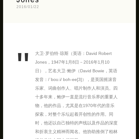
2016/01/22
大卫·罗伯特·琼斯（英语：David Robert
Jones，1947年1月8日－2016年1月10
日），艺名大卫·鲍伊（David Bowie，英语
发音：/ˈboʊ.i/ boh-ee[3]），是英国摇滚音
乐家、词曲创作人、唱片制作人和演员。四
十多年来，鲍伊一直是流行音乐界的重要人
物，他的作品，尤其是在1970年代的音乐
探索，对整个乐坛起着开创性的作用。同
时，他还以自己独特的声线以及作品的深度
和折衷主义精神而闻名。他协助推倒了柏林