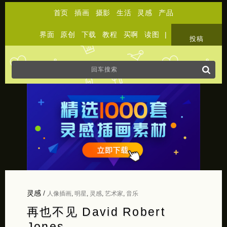
首页
插画
摄影
生活
灵感
产品
界面
原创
下载
教程
买啊
读图
|
关于
投稿
灵感
/
人像插画
,
明星
,
灵感
,
艺术家
,
音乐
再也不见 David Robert
Jones