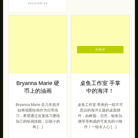
2020/06/19
去购买
Bryanna Marie 硬
桌鱼工作室 手掌
币上的油画
中的海洋！
Bryanna Marie 在几年前开
桌鱼工作室 带来的一组不可
始将缩图绘画作为日常练
思议的海洋主题的桌面摆
习，希望通过反复练习磨练
件，由树脂，贝壳，鲸鱼玩
自己的绘画技能，以较小的
偶等等构成的可发光的小物
构 […]
件！一组令人心 […]