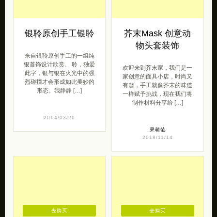
银聆原创手工银聆
芥末Mask 创意动
物头套装饰
来自银聆原创手工的一组纯
银首饰设计欣赏。 聆，独爱
欢迎来到芥末家，我们是一
此字，银与银在火光中的强
家创意的面具小店，时尚又
烈碰撞才会形成如此美妙的
有趣，手工就像芥末的味道
形态。我静静 […]
一样赋予挑战，现在我们将
制作材料分享给 […]
2014/03/20
呆萌范
2018/11/14
去购买
去购买