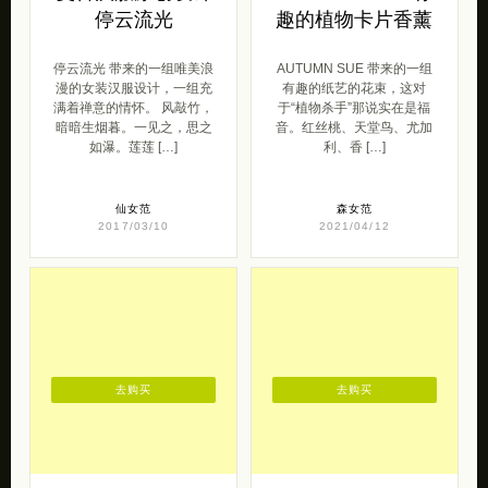
停云流光
趣的植物卡片香薰
停云流光 带来的一组唯美浪
AUTUMN SUE 带来的一组
漫的女装汉服设计，一组充
有趣的纸艺的花束，这对
满着禅意的情怀。 风敲竹，
于“植物杀手”那说实在是福
暗暗生烟暮。一见之，思之
音。红丝桃、天堂鸟、尤加
如瀑。莲莲 […]
利、香 […]
仙女范
森女范
2017/03/10
2021/04/12
去购买
去购买