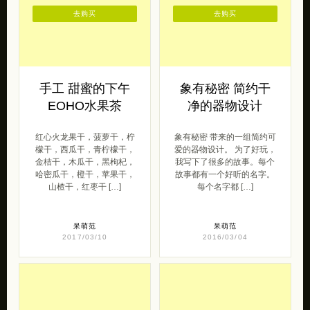
去购买
去购买
手工 甜蜜的下午
象有秘密 简约干
EOHO水果茶
净的器物设计
红心火龙果干，菠萝干，柠
象有秘密 带来的一组简约可
檬干，西瓜干，青柠檬干，
爱的器物设计。 为了好玩，
金桔干，木瓜干，黑枸杞，
我写下了很多的故事。每个
哈密瓜干，橙干，苹果干，
故事都有一个好听的名字。
山楂干，红枣干 […]
每个名字都 […]
呆萌范
呆萌范
2017/03/10
2016/03/04