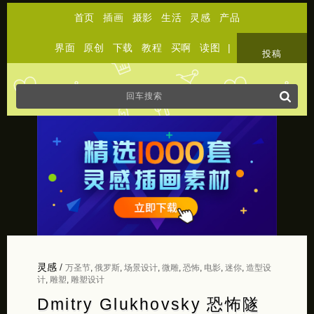
首页
插画
摄影
生活
灵感
产品
界面
原创
下载
教程
买啊
读图
|
关于
投稿
灵感
/
万圣节
,
俄罗斯
,
场景设计
,
微雕
,
恐怖
,
电影
,
迷你
,
造型设
计
,
雕塑
,
雕塑设计
Dmitry Glukhovsky 恐怖隧