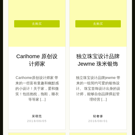
去购买
去购买
Carihome 原创设
独立珠宝设计品牌
计师家
Jewme 珠米银饰
Carihome原创设计师家 带
独立珠宝设计品牌jewme 带
来的一些富有童趣和幽默感
来的一组简约可爱的银饰设
的小设计！关于家，爱和微
计。 珠宝首饰设计出身的设
笑！包括抱枕，拖鞋，睡衣
计师，能够自创品牌撑起管
等等家 […]
理经营 […]
呆萌范
轻奢侈
2018/06/05
2016/08/01