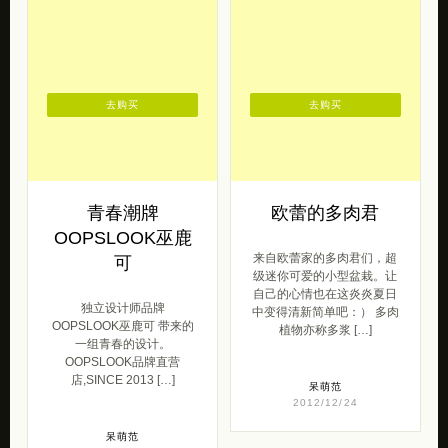
去购买
去购买
青春潮牌
欧蕾的多肉君
OOPSLOOK巫鹿
来自欧蕾家的多肉君们，超
可
级迷你可爱的小型盆栽。让
自己的心情也在这炎炎夏日
独立设计师品牌
中变得清新简单吧：） 多肉
OOPSLOOK巫鹿可 带来的
植物亦称多浆 […]
一组青春的设计。
OOPSLOOK品牌直营
店,SINCE 2013 […]
呆萌范
2012/12/24
呆萌范