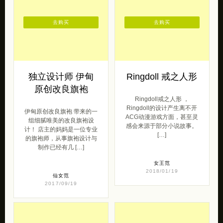
去购买
去购买
独立设计师 伊甸
Ringdoll 戒之人形
原创改良旗袍
Ringdoll戒之人形 ，
Ringdoll的设计产生离不开
伊甸原创改良旗袍 带来的一
ACG动漫游戏方面，甚至灵
组细腻唯美的改良旗袍设
感会来源于部分小说故事。
计！ 店主的妈妈是一位专业
[…]
的旗袍师，从事旗袍设计与
制作已经有几 […]
女王范
2018/01/19
仙女范
2017/09/19