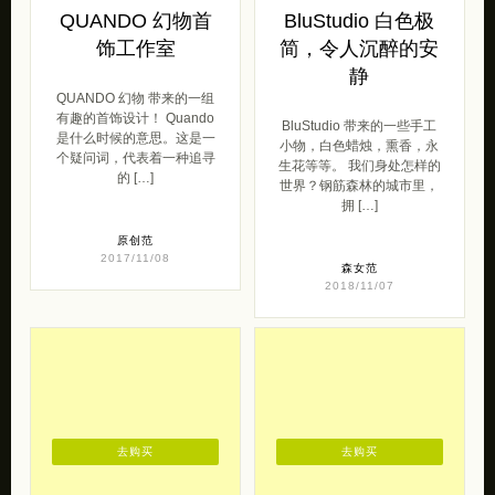
QUANDO 幻物首
BluStudio 白色极
饰工作室
简，令人沉醉的安
静
QUANDO 幻物 带来的一组
有趣的首饰设计！ Quando
BluStudio 带来的一些手工
是什么时候的意思。这是一
小物，白色蜡烛，熏香，永
个疑问词，代表着一种追寻
生花等等。 我们身处怎样的
的 […]
世界？钢筋森林的城市里，
拥 […]
原创范
2017/11/08
森女范
2018/11/07
去购买
去购买