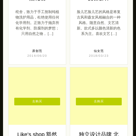
梍舍，致力于手工熬制纯植
脸儿艺脸儿艺的风格是将复
物洗护用品，杜绝使用任何
古风和森女风相融合的一种
化学用剂。正致力于抛弃所
风格。随意自然、文艺清
有化学剂、防腐剂的梦想；
新。款式多以颜色清新的色
只用自然之物， […]
系为主。喜欢文艺 […]
原创范
仙女范
2016/06/20
2018/03/23
去购买
去购买
Like’s shop 豁然
独立设计品牌 北