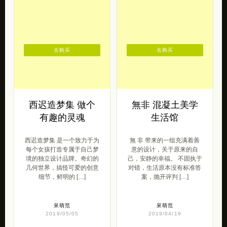
去购买
去购买
西迟造梦集 做个
無非 混凝土美学
有趣的灵魂
生活馆
西迟造梦集 是一个致力于为
無 非 带来的一组充满着善
每个女孩打造专属于自己梦
意的设计，关于原来的自
境的独立设计品牌。奇幻的
己，安静的幸福。 不固执于
几何世界，搞怪可爱的创意
对错，生活原本没有标准答
细节，鲜明的 […]
案，抛开评判 […]
呆萌范
呆萌范
2019/05/05
2019/04/19