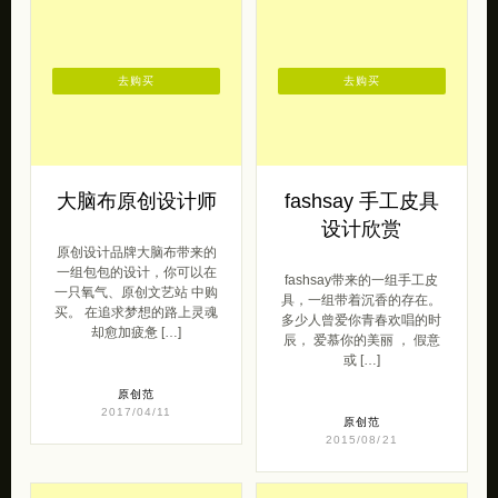
去购买
去购买
大脑布原创设计师
fashsay 手工皮具
设计欣赏
原创设计品牌大脑布带来的
一组包包的设计，你可以在
fashsay带来的一组手工皮
一只氧气、原创文艺站 中购
具，一组带着沉香的存在。
买。 在追求梦想的路上灵魂
多少人曾爱你青春欢唱的时
却愈加疲惫 […]
辰， 爱慕你的美丽 ， 假意
或 […]
原创范
2017/04/11
原创范
2015/08/21