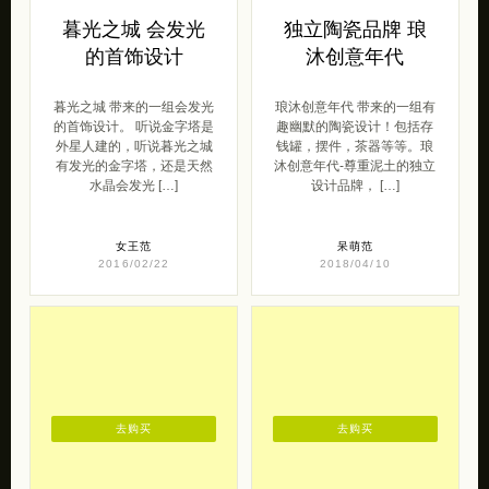
暮光之城 会发光
独立陶瓷品牌 琅
的首饰设计
沐创意年代
暮光之城 带来的一组会发光
琅沐创意年代 带来的一组有
的首饰设计。 听说金字塔是
趣幽默的陶瓷设计！包括存
外星人建的，听说暮光之城
钱罐，摆件，茶器等等。琅
有发光的金字塔，还是天然
沐创意年代-尊重泥土的独立
水晶会发光 […]
设计品牌， […]
女王范
呆萌范
2016/02/22
2018/04/10
去购买
去购买