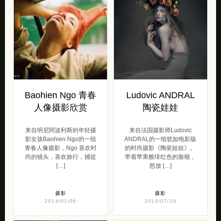
Baohien Ngo 青春
Ludovic ANDRAL
人像摄影欣赏
陶瓷娃娃
来自明尼阿波利斯的年轻摄
来自法国摄影师Ludovic
影女孩Baohien Ngo的一组
ANDRAL的一组犹如电影版
青春人像摄影，Ngo 喜欢时
的时尚摄影《陶瓷娃娃》。
尚的镜头，喜欢旅行，捕捉
带着苹果般绯红色的脸颊，
[…]
怒放 […]
摄影
摄影
2014/01/06
2013/07/10