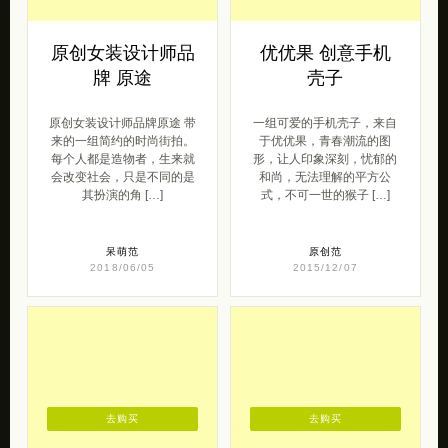
原创女装设计师品
优优果 创意手机
牌 原途
壳子
原创女装设计师品牌原途 带
一组可爱的手机壳子，来自
来的一组简约的时尚街拍。
于优优果，青春潮流的图
每个人都是造物者，生来就
形，让人印象深刻，忧郁的
会改变社会，只是不同的是
和尚，无法理解的平方公
其扮演的角 […]
式，不可一世的猴子 […]
呆萌范
原创范
2018/06/05
2015/12/07
去购买
去购买