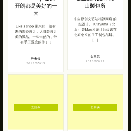
开朗都是美好的一
山製包所
天
来自原创文艺站福禄商店 的
一组设计。 Kitayama（北
Like’s shop 带来的一组有
山） 是Mao和设计师裘诺在
趣的陶瓷设计，大都是设计
北京创立的手工制包品牌。
师的孤品。一些自然的，带
[…]
有手工温度的作 […]
女王范
轻奢侈
2016/03/21
2018/05/15
去购买
去购买