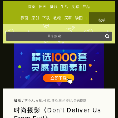
首页
插画
摄影
生活
灵感
产品
界面
原创
下载
教程
买啊
读图
|
关于
投稿
摄影
/
两个人
,
女孩
,
性感
,
摆拍
,
时尚摄影
,
杂志摄影
时尚摄影《Don’t Deliver Us