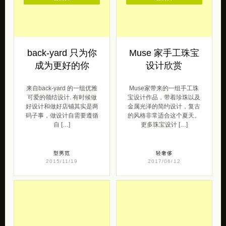
back-yard 只为你
Muse 家手工珠宝
成为更好的你
设计欣赏
来自back-yard 的一组优雅
Muse家带来的一组手工珠
可爱的领结设计. 有时候做
宝设计作品，带着珍珠以及
好设计和做好店铺其实是两
金属光泽的简约设计，复古
码子事，做设计自需要遵循
的风格非常适合这个夏天。
自 […]
更多珠宝设计 […]
型男范
轻奢侈
2015/11/19
2017/06/12