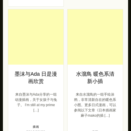
墨沫与Ada 日是漫
水溜鳥 暖色系清
画欣赏
新小插
来自墨沫与Ada分享的一组
来自水溜鳥的一组手绘涂
动漫插画，关于女孩子与兔
鸦，非常清新自在的暖色系
子。 I’m still at my prime
小图。更多日式漫画，可以
[…]
参阅以下文章《日本插画家
麻子mako的插 […]
插画