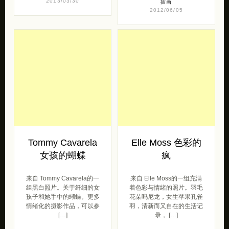
2013/03/30
插画
2012/06/05
Tommy Cavarela
Elle Moss 色彩的
女孩的蝴蝶
疯
来自 Tommy Cavarela的一
来自 Elle Moss的一组充满
组黑白照片。关于纤细的女
着色彩与情绪的照片。羽毛
孩子和她手中的蝴蝶。更多
花朵吗尼龙，女生苹果孔雀
情绪化的摄影作品，可以参
羽，清新而又自在的生活记
[…]
录， […]