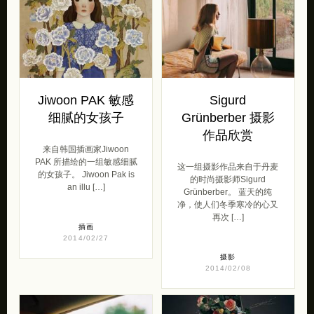
Jiwoon PAK 敏感
Sigurd
细腻的女孩子
Grünberber 摄影
作品欣赏
来自韩国插画家Jiwoon
PAK 所描绘的一组敏感细腻
这一组摄影作品来自于丹麦
的女孩子。 Jiwoon Pak is
的时尚摄影师Sigurd
an illu […]
Grünberber。 蓝天的纯
净，使人们冬季寒冷的心又
再次 […]
插画
2014/02/27
摄影
2014/02/08