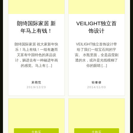
朗绮国际家居 新
VEILIGHT独立首
年马上有钱！
饰设计
朗绮国际家居 祝大家新年快
VEILIGHT独立首饰设计带
乐！马上有钱！一组有趣而
给了我们一组宝石间的宇
又富有中国特色的床品设
宙。 水瓶里面，全是晶莹剔
计，躺进去有一种融进年画
透的水，或许是光线模糊了
的感觉。马上有 […]
你的眼睛 […]
呆萌范
轻奢侈
2019/12/23
2014/11/03
去购买
去购买