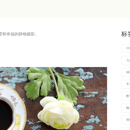
标
爱和幸福的静物摄影。
C
儿
城
手
数
概
简