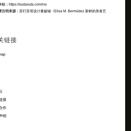
本站：
https://sudasuta.com/rss
请注明来源：
苏打苏塔设计量贩铺
《Elisa M. Bermúdez 新鲜的美食艺
关链接
map
云
链接
合作
声明