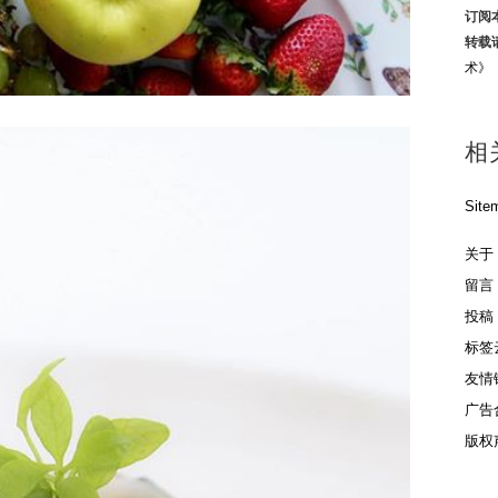
订阅
转载
术》
相
Site
关于
留言
投稿
标签
友情
广告
版权