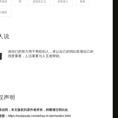
术插画
萌
超现实主义
造型设计
青春
白摄影
人说
请你们把努力用于帮助别人，承认自己的弱比歌颂自己的
强更重要，人活着要与人互相帮助。
权声明
殊说明，本文版权归原作者所有，转载请注明出处
链接：
https://sudasuta.com/elisa-m-bermudez.html