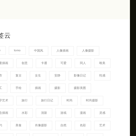
签云
G
lomo
中国风
人像插画
人像摄影
童插画
创意
卡通
可爱
同人
唯美
市
复古
女生
安静
影像日记
性感
工
手绘
插画
摄影
摄影美图
字艺术
旅行
旅行日记
时尚
时尚摄影
念插画
水彩
清新
游戏
漫画
灵感
约
美食
肖像摄影
自然
色彩
艺术