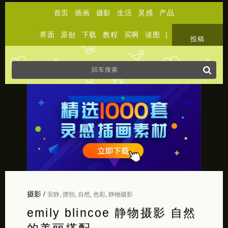
首页
插画
摄影
生活
灵感
产品
界面
原创
下载
教程
买啊
读图
|
关于
投稿
摄影
/
安静
,
摆拍
,
自然
,
色彩
,
静物摄影
emily blincoe 静物摄影 自然