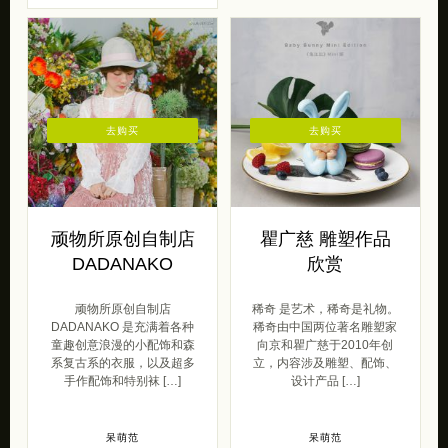
去购买
去购买
顽物所原创自制店
瞿广慈 雕塑作品
DADANAKO
欣赏
顽物所原创自制店
稀奇 是艺术，稀奇是礼物。
DADANAKO 是充满着各种
稀奇由中国两位著名雕塑家
童趣创意浪漫的小配饰和森
向京和瞿广慈于2010年创
系复古系的衣服，以及超多
立，内容涉及雕塑、配饰、
手作配饰和特别袜 […]
设计产品 […]
呆萌范
呆萌范