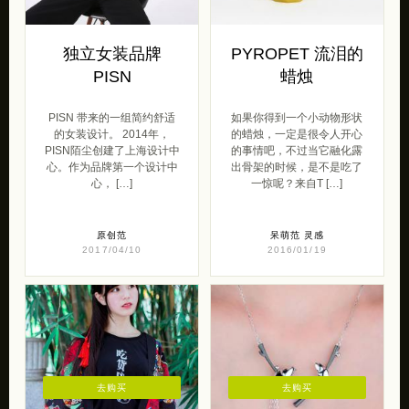
独立女装品牌
PYROPET 流泪的
PISN
蜡烛
PISN 带来的一组简约舒适
如果你得到一个小动物形状
的女装设计。 2014年，
的蜡烛，一定是很令人开心
PISN陌尘创建了上海设计中
的事情吧，不过当它融化露
心。作为品牌第一个设计中
出骨架的时候，是不是吃了
心， […]
一惊呢？来自T […]
原创范
呆萌范
灵感
2017/04/10
2016/01/19
去购买
去购买