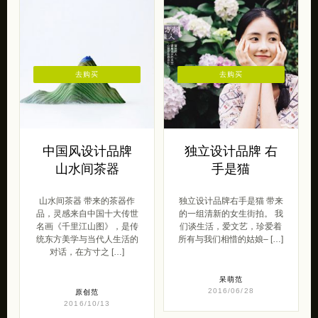
去购买
去购买
中国风设计品牌
独立设计品牌 右
山水间茶器
手是猫
山水间茶器 带来的茶器作
独立设计品牌右手是猫 带来
品，灵感来自中国十大传世
的一组清新的女生街拍。 我
名画《千里江山图》，是传
们谈生活，爱文艺，珍爱着
统东方美学与当代人生活的
所有与我们相惜的姑娘– […]
对话，在方寸之 […]
呆萌范
2016/06/28
原创范
2016/10/13