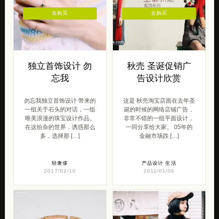
去购买
去购买
独立首饰设计 勿
秋売 圣诞促销广
忘我
告设计欣赏
勿忘我独立首饰设计 带来的
这是 秋売淘宝店面在去年圣
一组关于石头的对话，一组
诞的时候的网络店铺广告，
唯美浪漫的珠宝设计作品。
非常不错的一组平面设计，
在这纷杂的世界，诱惑那么
一同分享给大家。 05年的
多，选择那 […]
金融市场跌 […]
轻奢侈
产品设计
生活
2017/02/10
2011/01/06