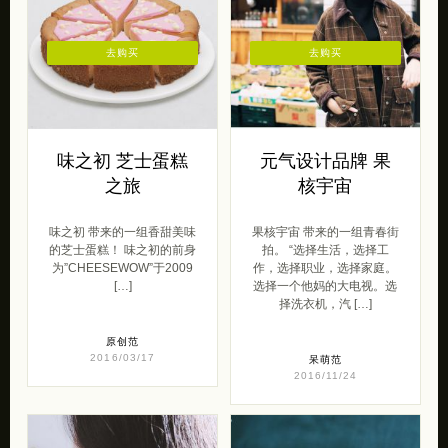
去购买
去购买
味之初 芝士蛋糕
元气设计品牌 果
之旅
核宇宙
味之初 带来的一组香甜美味
果核宇宙 带来的一组青春街
的芝士蛋糕！ 味之初的前身
拍。 “选择生活，选择工
为”CHEESEWOW”于2009
作，选择职业，选择家庭。
[…]
选择一个他妈的大电视。选
择洗衣机，汽 […]
原创范
2016/03/17
呆萌范
2016/11/24