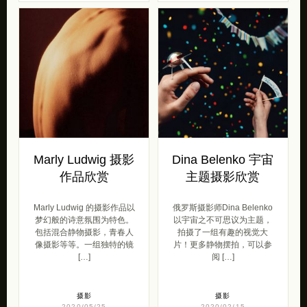
Marly Ludwig 摄影
Dina Belenko 宇宙
作品欣赏
主题摄影欣赏
Marly Ludwig 的摄影作品以
俄罗斯摄影师Dina Belenko
梦幻般的诗意氛围为特色。
以宇宙之不可思议为主题，
包括混合静物摄影，青春人
拍摄了一组有趣的视觉大
像摄影等等。一组独特的镜
片！更多静物摆拍，可以参
[…]
阅 […]
摄影
摄影
2020/05/25
2020/02/15