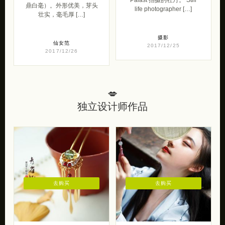
鼎白毫）。外形优美，芽头
life photographer […]
壮实，毫毛厚 […]
摄影
仙女范
2017/12/25
2017/12/26
💋
独立设计师作品
去购买
去购买