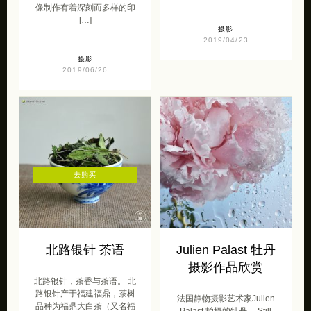
像制作有着深刻而多样的印
[…]
摄影
2019/04/23
摄影
2019/06/26
去购买
北路银针 茶语
Julien Palast 牡丹
摄影作品欣赏
北路银针，茶香与茶语。 北
路银针产于福建福鼎，茶树
法国静物摄影艺术家Julien
品种为福鼎大白茶（又名福
Palast 拍摄的牡丹。 Still