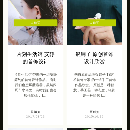
去购买
去购买
片刻生活馆 安静
银铺子 原创首饰
的首饰设计
设计欣赏
片刻生活馆 带来的一组安静
来自原创品牌银铺子 TB艺
简约的首饰设计作品。 有时
术首饰专家 的一组手工首饰
我们也想屏蔽喧嚣，虽然四
作品欣赏。 原创是一种智
周车水马龙；有时我们也会
慧，手工是一种态度，银饰
厌倦忙碌， […]
是一种情愫 […]
呆萌范
原创范
2017/03/23
2015/10/19