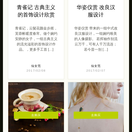
青雀记 古典主义
华姿仪赏 改良汉
的首饰设计欣赏
服设计
青雀记，云鬓花颜金步摇，
华姿仪赏 带来的一组中式改
芙蓉帐暖度春宵。做个婉约
良汉服设计，一组婉约唯美
安静的女子，一组古典主义
的人像摄影。 若挥袖作别流
的流光溢彩的首饰设计作
云万千，可有人千万流连；
品。，更多手工首 […]
若今昔一别 […]
仙女范
仙女范
2017/02/08
2017/02/07
去购买
去购买