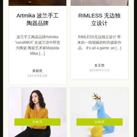
Artmika 波兰手工
RIMLESS 无边独
陶器品牌
立设计
波兰手工陶器品牌Artmika
RIMLESS无边独立设计 带
“ceraMIKA” 在波兰语中即意
来的一组细腻的时尚摄影作
为陶瓷 陶瓷艺术家Matylda
品。 It’s all a game ,wi […]
Mika […]
女王范
2016/07/15
原创范
2015/09/28
去购买
去购买