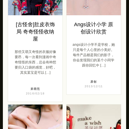
[古怪舍]肚皮衣饰
Angs设计小学 原
局 奇奇怪怪收纳
创设计欣赏
屋
angs设计小学不是学校，她
只是每个人心里的小美好。
那些又萌又奇怪的衣服好像
每件产品都是我们的影子，
要昂，每一次看到漫画中奇
你会发现我们的某个小同学
奇怪怪的东西，总会有种想
跟你回忆中 […]
要归入口袋的感觉，好吧，
其实某宝是可以 […]
原创
2013/12/11
呆萌范
2016/02/18