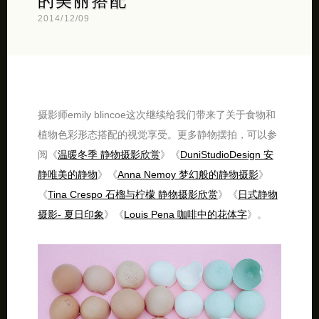
的美丽搭配
2014/12/09
摄影师emily blincoe这次继续给我们带来了关于食物和
植物色彩形态搭配的视觉享受。更多静物摆拍，可以参
阅《
温暖冬季 静物摄影欣赏
》《
DuniStudioDesign 安
静唯美的静物
》《
Anna Nemoy 梦幻般的静物摄影
》
《
Tina Crespo 石榴与柠檬 静物摄影欣赏
》《
日式静物
摄影- 夏日印象
》《
Louis Pena 咖啡中的花体字
》。