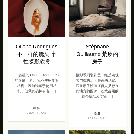
Oliana Rodrigues
Stéphane
不一样的镜头 个
Guillaume 荒废的
性摄影欣赏
房子
一起进入 Oliana Rodrigues
摄影系列装饰是一组质疑现
的影像世界。 我不使用专业
实与虚构之间关系的场景。
相机，因为我懒于使用相
它显示了没有任何人类存在
机，但我的确拥有各 […]
的地方的图片。连续占用的
剩余物品和文物 […]
摄影
2020/12/24
摄影
2020/12/21