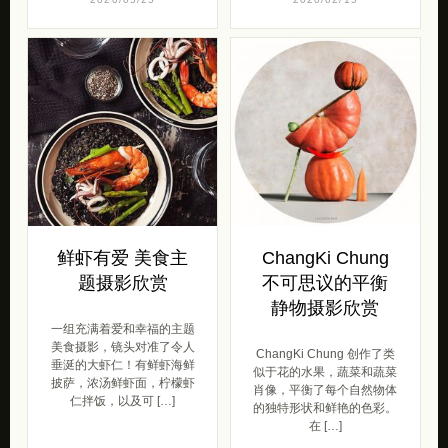
鲜虾有爱 美食主
ChangKi Chung
题摄影欣赏
不可思议的平衡
静物摄影欣赏
一组充满着爱和幸福的主题
美食摄影，镜头对准了令人
ChangKi Chung 创作了类
垂涎的大虾仁！有鲜虾海鲜
似于花的水果，蔬菜和蔬菜
披萨，浓汤鲜虾面，柠檬虾
肖像，平衡了每个自然物体
仁拌饭，以及可 […]
的独特形状和鲜艳的色彩。
在 […]