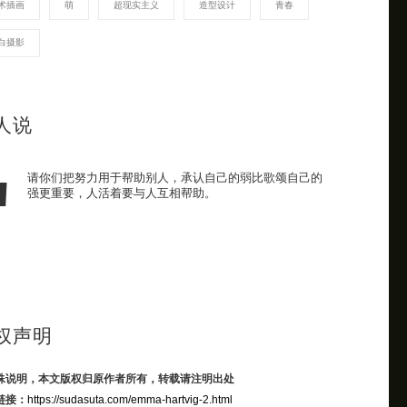
术插画
萌
超现实主义
造型设计
青春
白摄影
人说
请你们把努力用于帮助别人，承认自己的弱比歌颂自己的
强更重要，人活着要与人互相帮助。
权声明
殊说明，本文版权归原作者所有，转载请注明出处
链接：
https://sudasuta.com/emma-hartvig-2.html