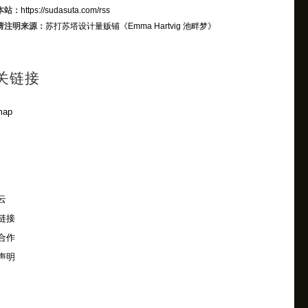
本站：
https://sudasuta.com/rss
请注明来源：
苏打苏塔设计量贩铺
《Emma Hartvig 池畔梦》
关链接
map
云
链接
合作
声明