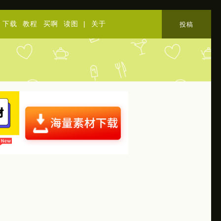
下载
教程
买啊
读图
|
关于
投稿