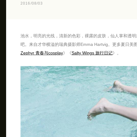
2016/08/03
池水，明亮的光线，清新的色彩，裸露的皮肤，仙人掌和透明
吧。来自才华横溢的瑞典摄影师Emma Hartvig。更多夏日
Zephyr 青春与cosplay
》《
Salty Wings 旅行日记
》。