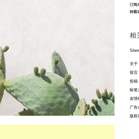
订阅
转载
相
Site
关于
留言
投稿
标签
友情
广告
版权