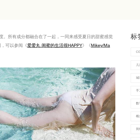
标
度。所有成分都融合在了一起，一同来感受夏日的甜蜜感觉
美图，可以参阅《
爱爱丸 闺蜜的生活很HAPPY
》《
Mikey/Ma
C
儿
城
手
数
概
简