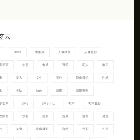
签云
G
lomo
中国风
人像插画
人像摄影
童插画
创意
卡通
可爱
同人
唯美
市
复古
女生
安静
影像日记
性感
工
手绘
插画
摄影
摄影美图
字艺术
旅行
旅行日记
时尚
时尚摄影
念插画
水彩
清新
游戏
漫画
灵感
约
美食
肖像摄影
自然
色彩
艺术