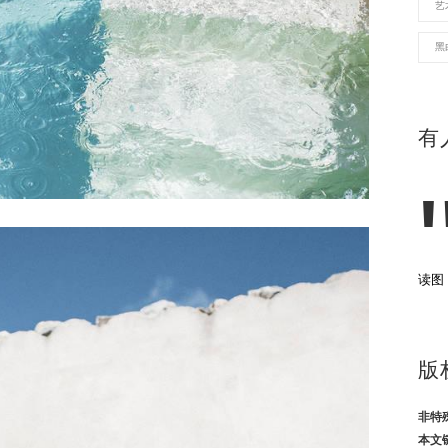
艺
黑
有
读图
版
非特
本文