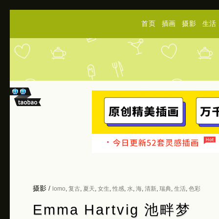
首页
插画
摄影
生活
摄影
/
lomo
,
复古
,
夏天
,
女生
,
性感
,
水
,
海
,
清新
,
瑞典
,
生活
,
色彩
Emma Hartvig 池畔梦