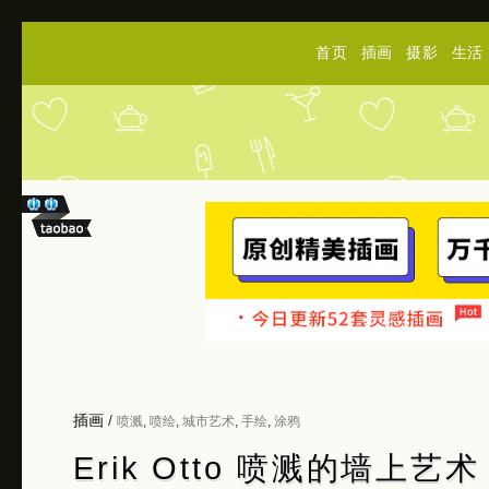
首页
插画
摄影
生活
插画
/
喷溅
,
喷绘
,
城市艺术
,
手绘
,
涂鸦
Erik Otto 喷溅的墙上艺术