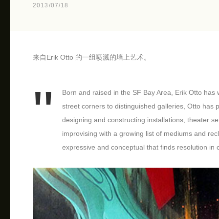
2013/07/18
来自Erik Otto 的一组喷溅的墙上艺术。
Born and raised in the SF Bay Area, Erik Otto has 
street corners to distinguished galleries, Otto has
designing and constructing installations, theater set
improvising with a growing list of mediums and recl
expressive and conceptual that finds resolution i