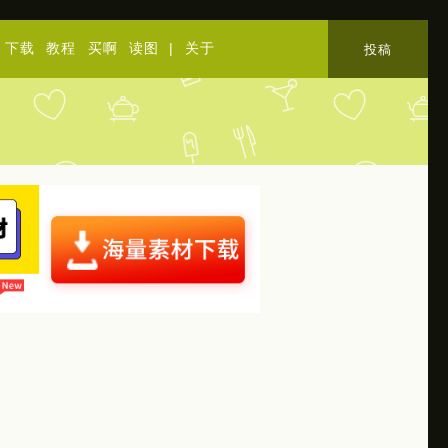
下载
教程
买啊
读图
|
关于
投稿