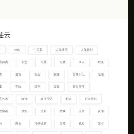
签云
G
lomo
中国风
人像插画
人像摄影
童插画
创意
卡通
可爱
同人
唯美
市
复古
女生
安静
影像日记
性感
工
手绘
插画
摄影
摄影美图
字艺术
旅行
旅行日记
时尚
时尚摄影
念插画
水彩
清新
游戏
漫画
灵感
约
美食
肖像摄影
自然
色彩
艺术