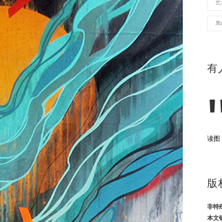
艺
黑
有
读图
版
非特
本文