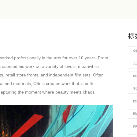
标
C
worked professionally in the arts for over 10 years. From
儿
 presented his work on a variety of levels, meanwhile
s, retail store fronts, and independent film sets. Often
城
aimed materials, Otto’s creates work that is both
手
n capturing the moment where beauty meets chaos.
数
概
简