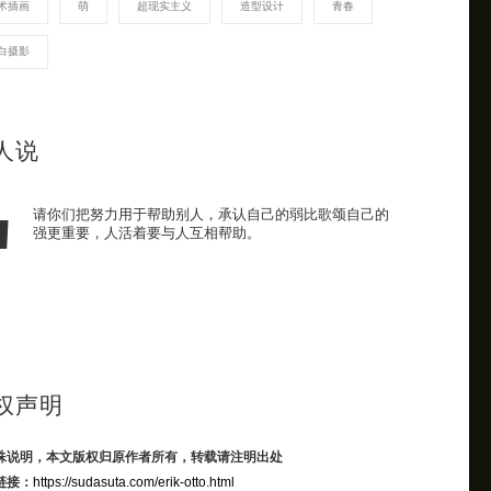
术插画
萌
超现实主义
造型设计
青春
白摄影
人说
请你们把努力用于帮助别人，承认自己的弱比歌颂自己的
强更重要，人活着要与人互相帮助。
权声明
殊说明，本文版权归原作者所有，转载请注明出处
链接：
https://sudasuta.com/erik-otto.html