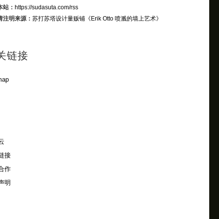
本站：
https://sudasuta.com/rss
请注明来源：
苏打苏塔设计量贩铺
《Erik Otto 喷溅的墙上艺术》
关链接
map
云
链接
合作
声明