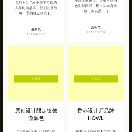
安静木器设计。追求自然的
是针对1–7岁小朋友打造的
色彩和回归，用木头本身造
儿童时装品牌。我们的童装
物，拥有柔 […]
每一季的独立款式 […]
原创范
呆萌范
2016/11/18
2019/01/15
去购买
去购买
原创设计限定银饰
香港设计师品牌
渐源色
HOWL
“渐源色”原创设计限定银
香港设计师品牌 HOWL 带