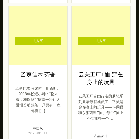
去购买
去购买
乙楚佳木 茶香
云朵工厂T恤 穿在
身上的玩具
乙楚佳木 带来的一组茶叶。
2018年松烟小种：“松木
云朵工厂自由行走的梦想系
香，桂圆汤” “这是一种让人
列又增添新成员了，它就是
爱憎分明的茶，只要有一次
穿在身上的玩具——斗逗眼
你喜 […]
和东张西望T恤。每个T恤上
不仅都有一个 […]
中国风
2020/05/11
产品设计