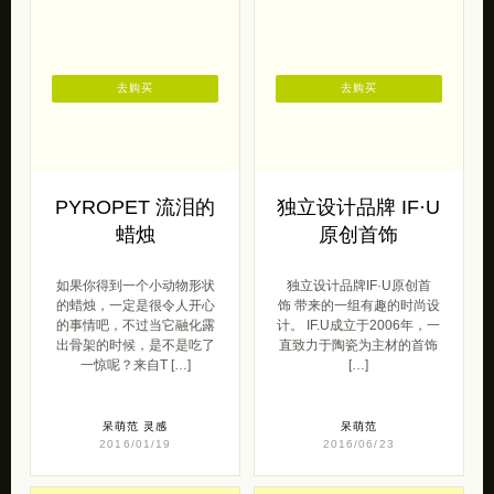
去购买
去购买
PYROPET 流泪的
独立设计品牌 IF·U
蜡烛
原创首饰
如果你得到一个小动物形状
独立设计品牌IF·U原创首
的蜡烛，一定是很令人开心
饰 带来的一组有趣的时尚设
的事情吧，不过当它融化露
计。 IF.U成立于2006年，一
出骨架的时候，是不是吃了
直致力于陶瓷为主材的首饰
一惊呢？来自T […]
[…]
呆萌范
灵感
呆萌范
2016/01/19
2016/06/23