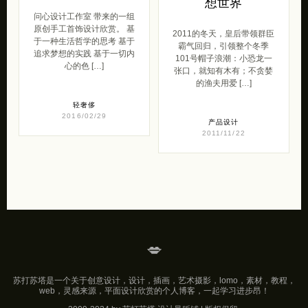
想世界
问心设计工作室 带来的一组
原创手工首饰设计欣赏。 基
2011的冬天，皇后带领群臣
于一种生活哲学的思考 基于
霸气回归，引领整个冬季
追求梦想的实践 基于一切内
101号帽子浪潮：小恐龙一
心的色 […]
张口，就知有木有；不贪婪
的渔夫用爱 […]
轻奢侈
2016/02/29
产品设计
2011/11/22
💋
苏打苏塔是一个关于创意设计，设计，插画，艺术摄影，lomo，素材，教程，
web，灵感来源，平面设计欣赏的个人博客，一起学习进步昂！