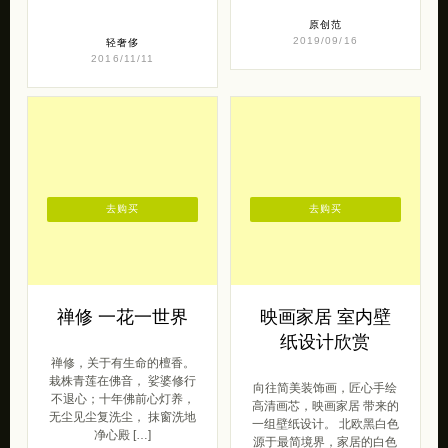
原创范
2019/09/16
轻奢侈
2016/11/11
去购买
去购买
禅修 一花一世界
映画家居 室内壁
纸设计欣赏
禅修，关于有生命的檀香。
栽株青莲在佛音， 娑婆修行
向往简美装饰画，匠心手绘
不退心；十年佛前心灯养，
高清画芯，映画家居 带来的
无尘见尘复洗尘， 抹窗洗地
一组壁纸设计。 北欧黑白色
净心殿 […]
源于最简境界，家居的白色