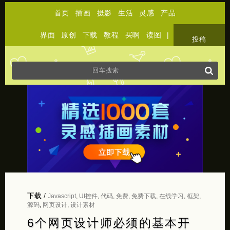
首页
插画
摄影
生活
灵感
产品
界面
原创
下载
教程
买啊
读图
|
关于
投稿
下载
/
Javascript
,
UI控件
,
代码
,
免费
,
免费下载
,
在线学习
,
框架
,
源码
,
网页设计
,
设计素材
6个网页设计师必须的基本开