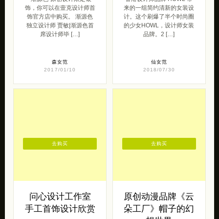
饰，你可以在壹克设计师首
来的一组简约清新的女装设
饰官方店中购买。 渐源色
计。这个刷爆了半个时尚圈
独立设计师 贾敏|渐源色首
的少女HOWL，设计师女装
席设计师毕 […]
品牌。2 […]
森女范
仙女范
2017/01/10
2018/07/30
去购买
去购买
问心设计工作室
原创动漫品牌《云
手工首饰设计欣赏
朵工厂》帽子的幻