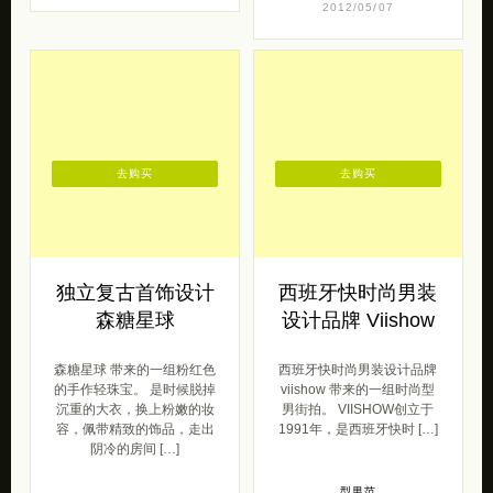
2012/05/07
去购买
去购买
独立复古首饰设计
西班牙快时尚男装
森糖星球
设计品牌 Viishow
森糖星球 带来的一组粉红色
西班牙快时尚男装设计品牌
的手作轻珠宝。 是时候脱掉
viishow 带来的一组时尚型
沉重的大衣，换上粉嫩的妆
男街拍。 VIISHOW创立于
容，佩带精致的饰品，走出
1991年，是西班牙快时 […]
阴冷的房间 […]
型男范