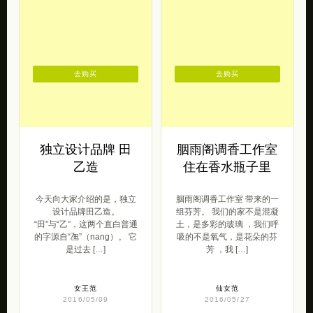
去购买
去购买
独立设计品牌 田
胭雨阁调香工作室
乙造
住在香水瓶子里
今天向大家介绍的是，独立
胭雨阁调香工作室 带来的一
设计品牌田乙造。
组芬芳。 我们的家不是混凝
“田”与“乙”，这两个直白普通
土，是多彩的玻璃 ，我们呼
的字源自“乪”（nang）。 它
吸的不是氧气，是花朵的芬
是过去 […]
芳 ，我 […]
女王范
仙女范
2016/05/09
2016/05/27