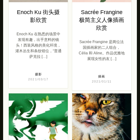
Enoch Ku 街头摄
Sacrée Frangine
影欣赏
极简主义人像插画
欣赏
Enoch Ku 在熟悉的场景中
发现有趣，出乎意料的镜
Sacrée Frangine 是两位法
头！西装风格的美化环境，
国插画家的二人组合，
灌木丛生和条纹错位，“普通
Célia 和 Aline。作品优雅地
萨克拉 […]
展现女性的友 […]
摄影
插画
2021/03/17
2021/01/11