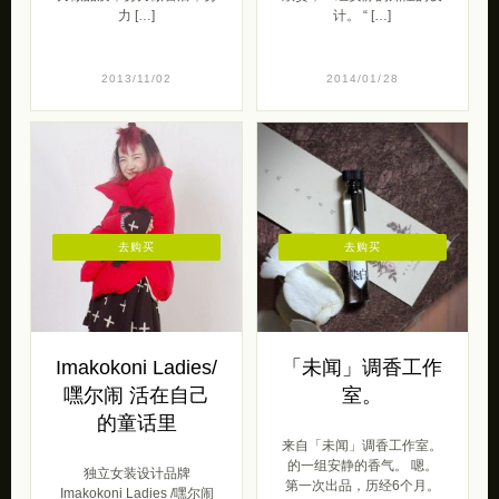
力 […]
计。 “ […]
2013/11/02
2014/01/28
去购买
去购买
Imakokoni Ladies/
「未闻」调香工作
嘿尔闹 活在自己
室。
的童话里
来自「未闻」调香工作室。
的一组安静的香气。 嗯。
独立女装设计品牌
第一次出品，历经6个月。
Imakokoni Ladies /嘿尔闹