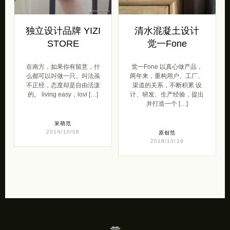
独立设计品牌 YIZI
清水混凝土设计
STORE
觉一Fone
在南方，如果你有留意，什
觉一Fone 以真心做产品，
么都可以叫做一只。叫法虽
两年来，重构用户、工厂、
不正经，态度却是自由活泼
渠道的关系，不断积累 设
的。 living easy，lovi […]
计、研发、生产经验，提出
并打造一个 […]
呆萌范
2016/10/08
原创范
2018/10/19
💋