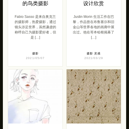
的鸟类摄影
设计欣赏
Fabio Sasso 是来自奥克兰
Justin Morin 生活工作在巴
的摄影师，热爱摄影，通过
黎，作品曾在布鲁塞尔和旧
镜头涉足世界，虽然谦虚的
金山等世界各地的画廊中展
称呼自己为摄影爱好者，但
出过。他在哥本哈根揭幕了
是 […]
[…]
摄影
摄影
灵感
2021/05/07
2021/03/29