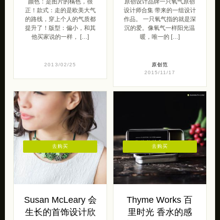
颜色：是图片的橘色，很
原创设计品牌一只氧气原创
正！款式：走的是欧美大气
设计师合集 带来的一组设计
的路线，穿上个人的气质都
作品。 一只氧气指的就是深
提升了！版型：偏小，和其
沉的爱。像氧气一样阳光温
他买家说的一样， […]
暖，唯一的 […]
2013/02/25
原创范
2015/11/17
去购买
去购买
Susan McLeary 会
Thyme Works 百
生长的首饰设计欣
里时光 香水的感