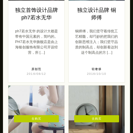
独立首饰设计品牌
独立设计品牌 铜
ph7若水无华
师傅
ph7若水无华 的设计大都是
铜师傅，我们坚守着传统工
带有中国元素的，简约的。
艺精髓，却巧妙的把我们的
PH7若水无华旗舰店是由上
创新思维注入；我们坚守品
海银创服饰有限公司开设经
质的制高点，却创新着达到
营，所 […]
这个制高点的方 […]
原创范
轻奢侈
2016/08/12
2016/10/10
去购买
去购买