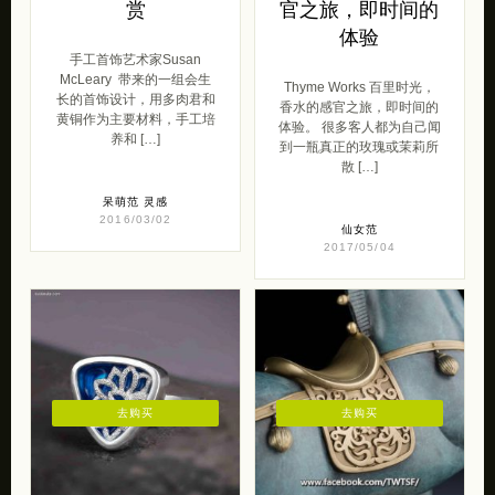
赏
官之旅，即时间的
体验
手工首饰艺术家Susan
McLeary 带来的一组会生
Thyme Works 百里时光，
长的首饰设计，用多肉君和
香水的感官之旅，即时间的
黄铜作为主要材料，手工培
体验。 很多客人都为自己闻
养和 […]
到一瓶真正的玫瑰或茉莉所
散 […]
呆萌范
灵感
2016/03/02
仙女范
2017/05/04
去购买
去购买