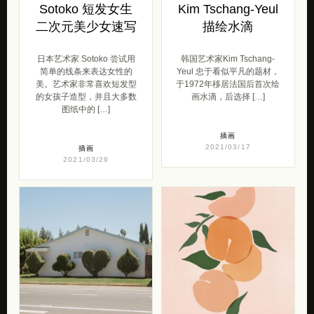
Sotoko 短发女生
Kim Tschang-Yeul
二次元美少女速写
描绘水滴
日本艺术家 Sotoko 尝试用
韩国艺术​​家Kim Tschang-
简单的线条来表达女性的
Yeul 忠于看似平凡的题材，
美。艺术家非常喜欢短发型
于1972年移居法国后首次绘
的女孩子造型，并且大多数
画水滴，后选择 […]
图纸中的 […]
插画
2021/03/17
插画
2021/03/29