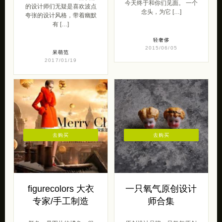
今天终于和你们见面。 一个
的设计师们无疑是喜欢波点
念头，为它 […]
夸张的设计风格，带着幽默
有 […]
轻奢侈
2015/06/05
呆萌范
2017/01/19
去购买
去购买
figurecolors 大衣
一只氧气原创设计
专家/手工制造
师合集