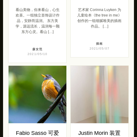
看山美物，你来看山，心生
艺术家 Corinna Luyken 为
欢喜。一组独立首饰设计作
儿童绘本《the tree in me》
品，安静而温润。 东方美
创作的一组细腻唯美的插画
学，源远流长，温润每一颗
作品。 […]
东方心灵。看山 […]
插画
2021/05/07
森女范
2021/05/10
Fabio Sasso 可爱
Justin Morin 装置