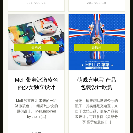
2017/09/21
2017/02/10
去购买
去购买
Mell 带着冰激凌色
萌贱充电宝 产品
的少女独立设计
包装设计欣赏
Mell 独立设计 带来的一组
好吧，这些萌哒哒贱兮兮的
冰激凌色，一组简约少女的
瓶子，其实都是充电宝，来
原创设计。 Mell,inspired
自于优酷出品。更多产品包
by the n […]
装设计，可以参阅《灵感分
享 富于创意的 […]