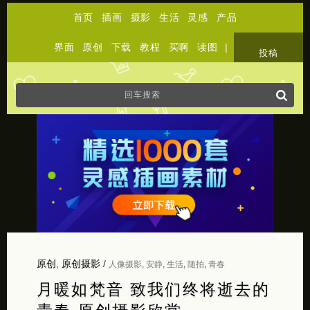
首页
插画
摄影
生活
灵感
产品
界面
原创
下载
教程
买啊
读图
|
关于
投稿
原创
,
原创摄影
/
人像摄影
,
安静
,
生活
,
随拍
,
青春
月暖如梵音 致我们终将逝去的