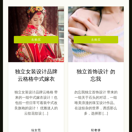
去购买
去购买
独立女装设计品牌
独立首饰设计 勿
云格格中式嫁衣
忘我
独立女装设计品牌云格格 带
勿忘我独立首饰设计 带来的
来的一组中式嫁衣设计！也
一组关于石头的对话，一组
包括一些日常可着装中式改
唯美浪漫的珠宝设计作品。
良旗袍的设计！ 优雅迷人的
在这纷杂的世界，诱惑那么
云纹花纹设 […]
多，选择那 […]
仙女范
轻奢侈