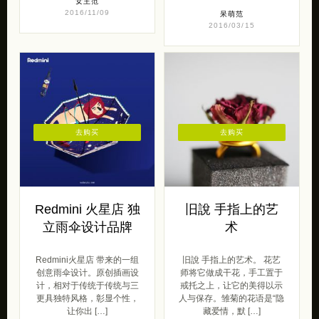
女王范
2016/11/09
呆萌范
2016/03/15
去购买
去购买
Redmini 火星店 独
旧說 手指上的艺
立雨伞设计品牌
术
Redmini火星店 带来的一组
旧說 手指上的艺术。 花艺
创意雨伞设计。原创插画设
师将它做成干花，手工置于
计，相对于传统于传统与三
戒托之上，让它的美得以示
更具独特风格，彰显个性，
人与保存。雏菊的花语是“隐
让你出 […]
藏爱情，默 […]