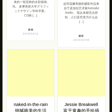
来的一组安静的水彩插画-
这些温馨美丽的摄影作品来
鸟。 多摩美術大学グラフィ
自于孟加拉艺术家Ashraful
ックデザイン学科卒業。
Arefin。 我从来都无法得
CG映 […]
知，人们是究竟为什么会
[…]
插画
2016/04/11
摄影
2015/02/05
naked-in-the-rain
Jessie Breakwell
细腻唯美的生活
富于童趣的手绘插