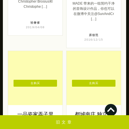
Christopher Brosius和
MADE 带来的一组简约干净
Christophe […]
的首饰设计作品，你也可以
在微博中关注@SunAndCr
[…]
轻奢侈
2019/04/08
原创范
2016/12/15
去购买
去购买
一品瓷家弄子里
都城南庄 独立汉
极简之美
服设计品牌
旧文章