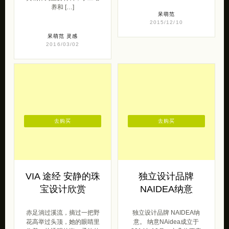
养和 […]
呆萌范
2015/12/10
呆萌范
灵感
2016/03/02
去购买
去购买
VIA 途经 安静的珠
独立设计品牌
宝设计欣赏
NAIDEA纳意
赤足淌过溪流，摘过一把野
独立设计品牌 NAIDEA纳
花高举过头顶，她的眼睛里
意。 纳意NAidea成立于