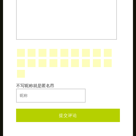
不写昵称就是匿名昂