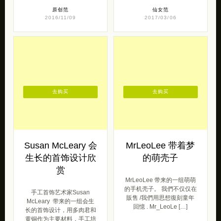
原创范
仙女范
2016/11/09
2017/03/06
去购买
去购买
Susan McLeary 会
MrLeoLee 带着梦
生长的首饰设计欣
的萌壳子
赏
MrLeoLee 带来的一组萌萌
的手机壳子。 我們不仅仅在
手工首饰艺术家Susan
販售 /我們用思想復刻童年
McLeary 带来的一组会生
回憶 . Mr_LeoLe […]
长的首饰设计，用多肉君和
黄铜作为主要材料，手工培