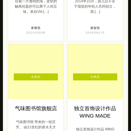
住着一片透明的海，柔软的
2014年10月，由几位不安
触角轻盈的可以乘下人间五
于现状的年轻人共同创立，
味。来自VIA […]
我 […]
呆萌范
原创范
2020/03/08
2016/06/15
去购买
去购买
气味图书馆旗舰店
独立首饰设计作品
WING MADE
气味图书馆 带来的一组芬
芳。 由21世纪的香水天才
独立首饰设计作品 WING