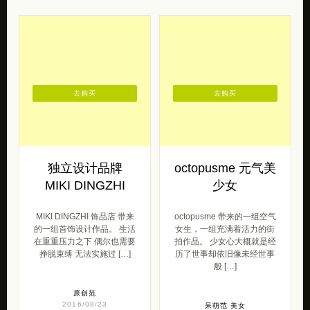
去购买
去购买
独立设计品牌
octopusme 元气美
MIKI DINGZHI
少女
MIKI DINGZHI 饰品店 带来
octopusme 带来的一组空气
的一组首饰设计作品。 生活
女生，一组充满着活力的街
在重重压力之下 偶尔也需要
拍作品。 少女心大概就是经
挣脱束缚 无法实施过 […]
历了世事却依旧像未经世事
般 […]
原创范
2016/08/23
呆萌范
美女