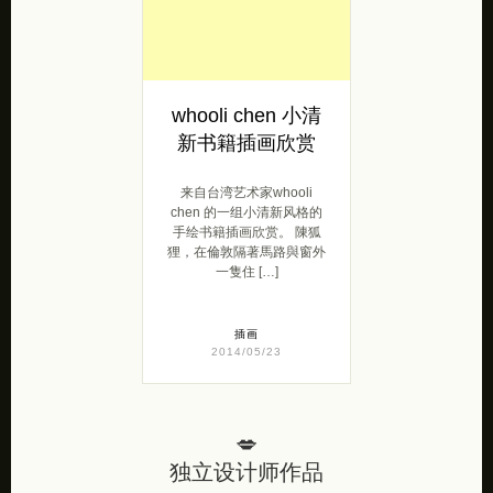
whooli chen 小清
新书籍插画欣赏
来自台湾艺术家whooli
chen 的一组小清新风格的
手绘书籍插画欣赏。 陳狐
狸，在倫敦隔著馬路與窗外
一隻住 […]
插画
2014/05/23
💋
独立设计师作品