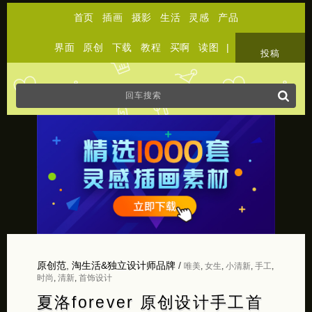
首页
插画
摄影
生活
灵感
产品
界面
原创
下载
教程
买啊
读图
|
关于
投稿
原创范
,
淘生活&独立设计师品牌
/
唯美
,
女生
,
小清新
,
手工
,
时尚
,
清新
,
首饰设计
夏洛forever 原创设计手工首