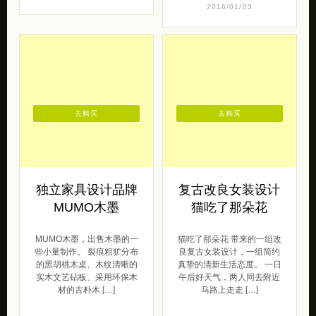
2016/01/03
去购买
去购买
独立家具设计品牌
复古改良女装设计
MUMO木墨
猫吃了那朵花
MUMO木墨，出售木墨的一
猫吃了那朵花 带来的一组改
些小量制作。 裂痕粗犷分布
良复古女装设计，一组简约
的黑胡桃木桌、木纹清晰的
真挚的清新生活态度。 一日
实木文艺砧板、采用环保木
午后好天气，两人同去附近
材的古朴木 […]
马路上走走 […]