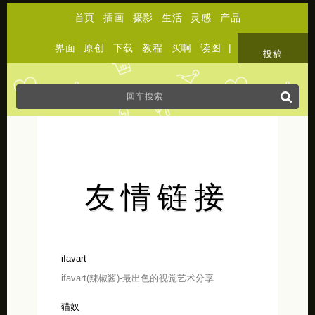
首页
插画
摄影
生活
灵感
产品
界面
原创
下载
教程
买啊
读图
|
关于
投稿
友情链接
ifavart
ifavart(辣椒酱)-最出色的视觉艺术分享
猫奴