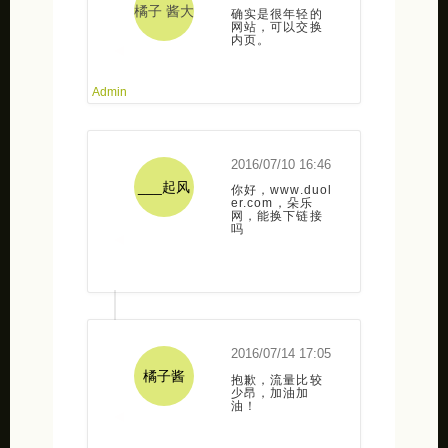
橘子 酱大
确实是很年轻的
网站，可以交换
内页。
人
2016/07/10 16:46
___起风
你好，www.duol
er.com，朵乐
网，能换下链接
吗
了r04533
2016/07/14 17:05
橘子酱
抱歉，流量比较
少昂，加油加
油！