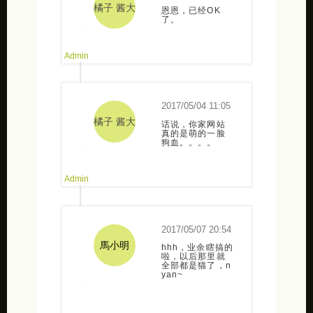
橘子 酱大
恩恩，已经OK
了。
人
2017/05/04 11:05
橘子 酱大
话说，你家网站
真的是萌的一脸
狗血。。。。
人
2017/05/07 20:54
馬小明
hhh，业余瞎搞的
啦，以后那里就
全部都是猫了，n
yan~