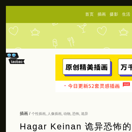
首页
插画
摄影
生活
插画
/
个性插画
,
人像插画
,
动物
,
恐怖
,
诡异
Hagar Keinan 诡异