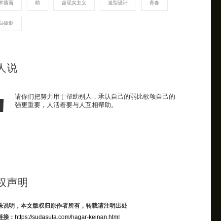
术插画
萌
超现实主义
造型设计
青春
白摄影
人说
请你们把努力用于帮助别人，承认自己的弱比歌颂自己的
强更重要，人活着要与人互相帮助。
权声明
殊说明，本文版权归原作者所有，转载请注明出处
链接：
https://sudasuta.com/hagar-keinan.html