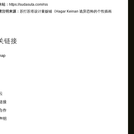
本站：
https://sudasuta.com/rss
请注明来源：
苏打苏塔设计量贩铺
《Hagar Keinan 诡异恐怖的个性插画
》
关链接
map
云
链接
合作
声明