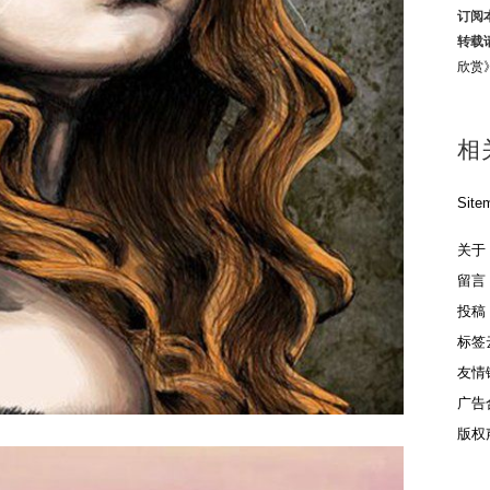
订阅
转载
欣赏
相
Site
关于
留言
投稿
标签
友情
广告
版权