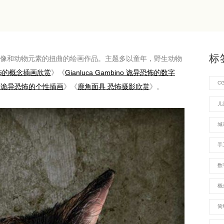
标
合了人像和动物元素的扭曲的绘画作品。主题多以童年，野生动物
y 恐怖的概念插画欣赏
》《
Gianluca Gambino 诡异恐怖的数字
C
tobal 诡异恐怖的个性插画
》《
鹿角面具 恐怖摄影欣赏
》。
儿
城
手
数
概
简