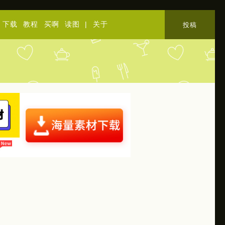
下载
教程
买啊
读图
|
关于
投稿