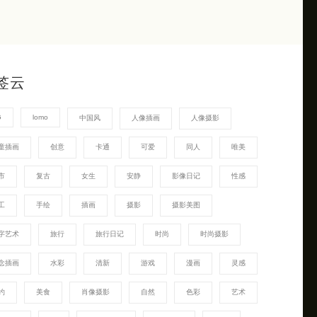
签云
G
lomo
中国风
人像插画
人像摄影
童插画
创意
卡通
可爱
同人
唯美
市
复古
女生
安静
影像日记
性感
工
手绘
插画
摄影
摄影美图
字艺术
旅行
旅行日记
时尚
时尚摄影
念插画
水彩
清新
游戏
漫画
灵感
约
美食
肖像摄影
自然
色彩
艺术