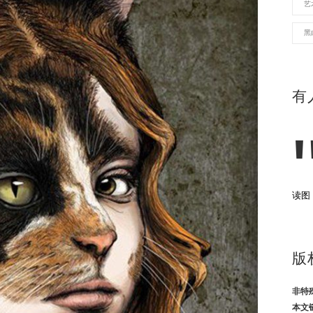
艺
黑
有
读图
版
非特
本文