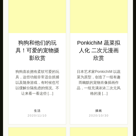
狗狗和他们的玩
PonkichiM 蔬菜拟
具！可爱的宠物摄
人化 二次元漫画
影欣赏
欣赏
狗狗喜欢拥有柔软可爱的玩
日本艺术家PonkichiM 以蔬
具，这些功能非常适合抓捕
菜为原型，创造了一组有趣
以及随身游戏，有时候也可
而幽默的宠物肖像插画作
以缓解分隔焦虑的情况。不
品，一组充满浓浓二次元风
让来看一看这些 […]
格的漫 […]
生活
插画
2020/11/10
2020/10/30