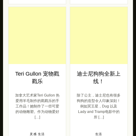
Teri Gullon 宠物戳
迪士尼狗狗全新上
戳乐
线！
加拿大艺术家Teri Gullon 热
除了公主，迪士尼也有很多
爱用羊毛制作的戳戳乐的手
狗狗的造型令人印象深刻！
工作品！她制作了一些可爱
例如冥王星，Dug 以及
的动物雕塑。作为动物爱好
Lady and Tramp电影中的
[…]
所 […]
灵感
生活
生活