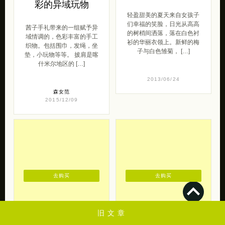
彩的异域玩物
轻盈甜美的夏天来自女孩子
们幸福的笑脸，日光从高高
茜子手礼带来的一组赋予异
的树梢间洒落，落在白色衬
域情调的，色彩丰富的手工
衫的华丽衣领上。新鲜的梅
织物。包括围巾，发绳，坐
子与白色雏菊， […]
垫，小玩物等等。 披肩是喀
什米尔地区的 […]
2013/06/24
森女范
2015/12/09
去购买
去购买
旧文章