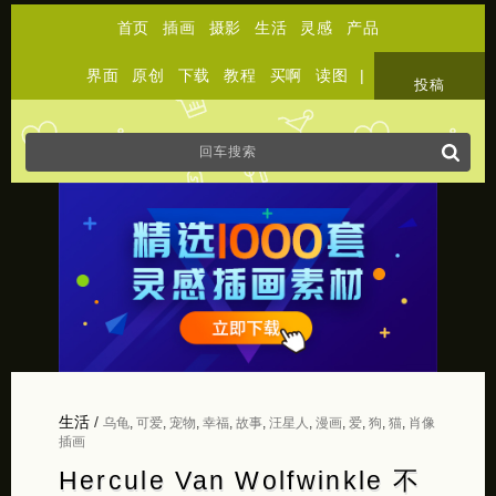
首页
插画
摄影
生活
灵感
产品
界面
原创
下载
教程
买啊
读图
|
关于
投稿
生活
/
乌龟
,
可爱
,
宠物
,
幸福
,
故事
,
汪星人
,
漫画
,
爱
,
狗
,
猫
,
肖像
插画
Hercule Van Wolfwinkle 不