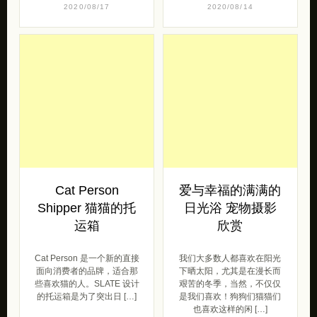
2020/08/17
2020/08/14
Cat Person
爱与幸福的满满的
Shipper 猫猫的托
日光浴 宠物摄影
运箱
欣赏
Cat Person 是一个新的直接
我们大多数人都喜欢在阳光
面向消费者的品牌，适合那
下晒太阳，尤其是在漫长而
些喜欢猫的人。SLATE 设计
艰苦的冬季，当然，不仅仅
的托运箱是为了突出日 […]
是我们喜欢！狗狗们猫猫们
也喜欢这样的闲 […]