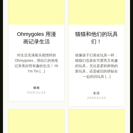
Ohmygoles 用漫
猫猫和他们的玩具
画记录生活
们！
对生活充满着乐观情怀的
就像孩子们喜欢玩具一样，
Ohmygoles，用自己的画笔
猫猫们也喜欢可爱而又有趣
记录美好而有趣的生活！ Hi
的玩具，无论是柔软鲜艳的
I’m Tin […]
新玩具，还是破旧的拼贴在
一起的旧玩具 […]
插画
2020/11/19
生活
2020/11/10