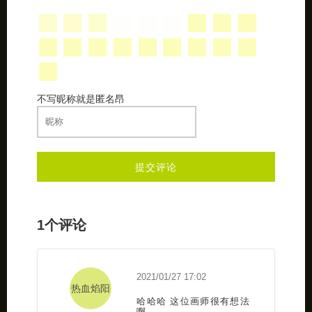
不写昵称就是匿名昂
1个评论
2021/01/27 17:02
热血焰阳
哈哈哈 这位画师很有想法
啊