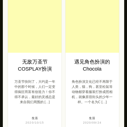
无敌万圣节
遇见角色扮演的
COSPLAY扮演
Chocola
万圣节快到了，大约是一年
角色扮演文化已经不再限于
中的那个时候，人们一定变
人类，猫，狗，甚至松鼠等
得疯狂而富有创造力！你不
动物都穿着服装打扮成照相
得不承认，最好的灵感总是
机，就像原宿街头的少年一
来自我们周围的 […]
样。一个名为C […]
生活
生活
2020/10/15
2020/09/24