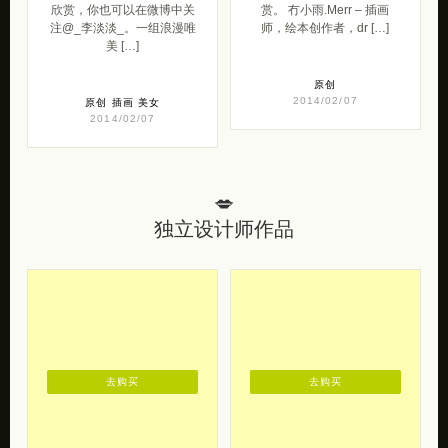
欣赏，你也可以在微博中关
赏。 冇小雨.Merr – 插画
注@_李淡淡_。一组浪漫唯
师，绘本创作者，dr […]
美 […]
原创
2014/02/07
原创
插画
美女
2014/02/07
💋
独立设计师作品
去购买
去购买