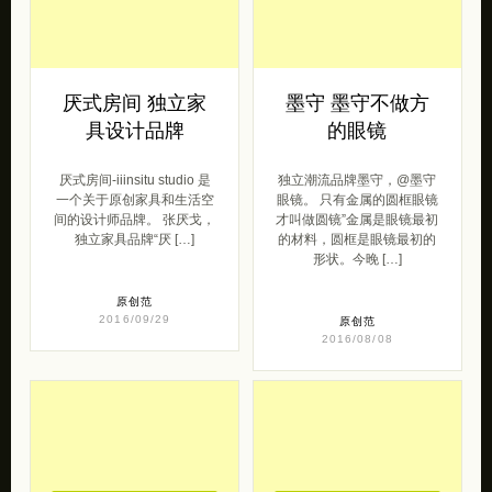
厌式房间 独立家
墨守 墨守不做方
具设计品牌
的眼镜
厌式房间-iiinsitu studio 是
独立潮流品牌墨守，@墨守
一个关于原创家具和生活空
眼镜。 只有金属的圆框眼镜
间的设计师品牌。 张厌戈，
才叫做圆镜”金属是眼镜最初
独立家具品牌“厌 […]
的材料，圆框是眼镜最初的
形状。今晚 […]
原创范
2016/09/29
原创范
2016/08/08