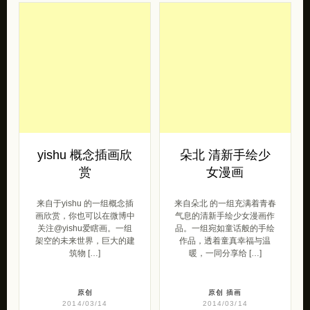
yishu 概念插画欣
朵北 清新手绘少
赏
女漫画
来自于yishu 的一组概念插
来自朵北 的一组充满着青春
画欣赏，你也可以在微博中
气息的清新手绘少女漫画作
关注@yishu爱瞎画。一组
品。一组宛如童话般的手绘
架空的未来世界，巨大的建
作品，透着童真幸福与温
筑物 […]
暖，一同分享给 […]
原创
原创
插画
2014/03/14
2014/03/14