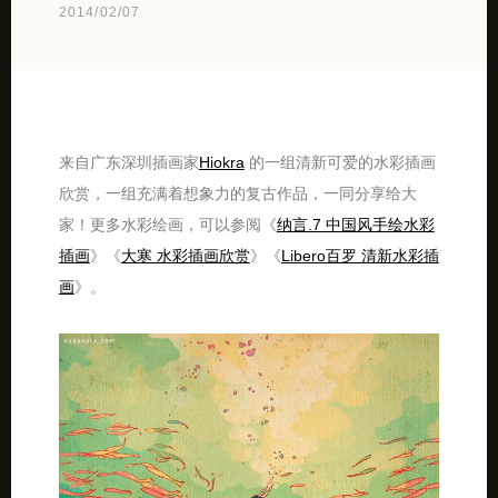
2014/02/07
来自广东深圳插画家
Hiokra
的一组清新可爱的水彩插画
欣赏，一组充满着想象力的复古作品，一同分享给大
家！更多水彩绘画，可以参阅《
纳言.7 中国风手绘水彩
插画
》《
大寒 水彩插画欣赏
》《
Libero百罗 清新水彩插
画
》。