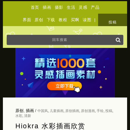
首页
插画
摄影
生活
灵感
产品
界面
原创
下载
教程
买啊
读图
|
关于
投稿
原创
,
插画
/
中国风
,
儿童插画
,
原创插画
,
原创漫画
,
手绘
,
投稿
,
水彩
,
清新
Hiokra 水彩插画欣赏