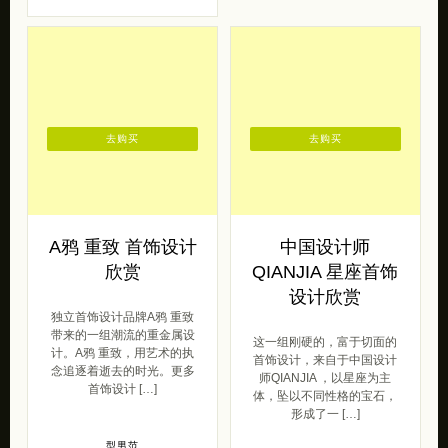
去购买
去购买
A鸦 重致 首饰设计
中国设计师
欣赏
QIANJIA 星座首饰
设计欣赏
独立首饰设计品牌A鸦 重致
带来的一组潮流的重金属设
这一组刚硬的，富于切面的
计。A鸦 重致，用艺术的执
首饰设计，来自于中国设计
念追逐着逝去的时光。更多
师QIANJIA ，以星座为主
首饰设计 […]
体，坠以不同性格的宝石，
形成了一 […]
型男范