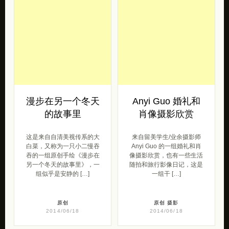
漫步在另一个冬天
Anyi Guo 婚礼和
的故事里
肖像摄影欣赏
这是来自自清美视传系的大
来自留美学生/业余摄影师
白菜，又称为一只小二慢吞
Anyi Guo 的一组婚礼和肖
吞的一组原创手绘《漫步在
像摄影欣赏，也有一些生活
另一个冬天的故事里》，一
随拍和旅行影像日记，这是
组似乎是安静的 […]
一组干 […]
原创
原创
摄影
2014/06/18
2014/06/18