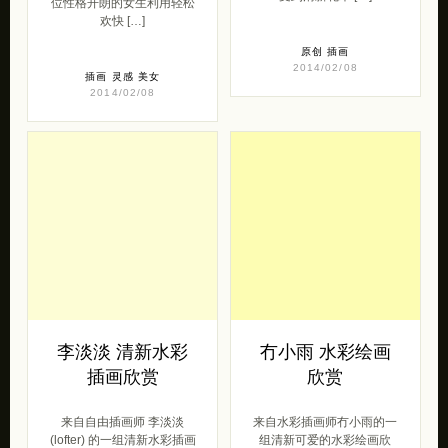
位性格开朗的女生利用轻松
欢快 […]
原创
插画
2014/02/08
插画
灵感
美女
2014/02/08
李淡淡 清新水彩
冇小雨 水彩绘画
插画欣赏
欣赏
来自自由插画师 李淡淡
来自水彩插画师冇小雨的一
(lofter) 的一组清新水彩插画
组清新可爱的水彩绘画欣