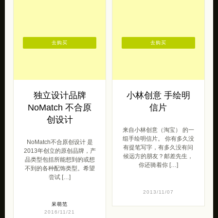
去购买
去购买
独立设计品牌
小林创意 手绘明
NoMatch 不合原
信片
创设计
来自小林创意（淘宝） 的一
组手绘明信片。 你有多久没
NoMatch不合原创设计 是
有提笔写字，有多久没有问
2013年创立的原创品牌，产
候远方的朋友？邮差先生，
品类型包括所能想到的或想
你还骑着你 […]
不到的各种配饰类型。希望
尝试 […]
2013/11/07
呆萌范
2016/11/21