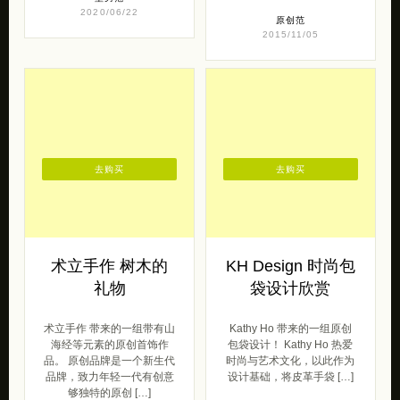
2020/06/22
原创范
2015/11/05
去购买
去购买
术立手作 树木的
KH Design 时尚包
礼物
袋设计欣赏
术立手作 带来的一组带有山
Kathy Ho 带来的一组原创
海经等元素的原创首饰作
包袋设计！ Kathy Ho 热爱
品。 原创品牌是一个新生代
时尚与艺术文化，以此作为
品牌，致力年轻一代有创意
设计基础，将皮革手袋 […]
够独特的原创 […]