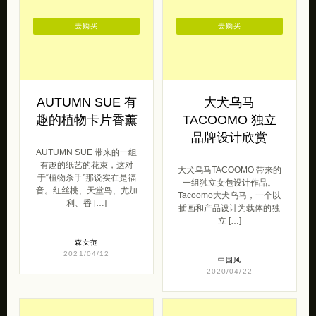
去购买
去购买
AUTUMN SUE 有
大犬乌马
趣的植物卡片香薰
TACOOMO 独立
品牌设计欣赏
AUTUMN SUE 带来的一组
有趣的纸艺的花束，这对
大犬乌马TACOOMO 带来的
于“植物杀手”那说实在是福
一组独立女包设计作品。
音。红丝桃、天堂鸟、尤加
Tacoomo大犬乌马，一个以
利、香 […]
插画和产品设计为载体的独
立 […]
森女范
2021/04/12
中国风
2020/04/22