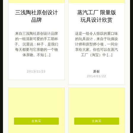
三浅陶社原创设计
蒸汽工厂 限量版
品牌
玩具设计欣赏
来自三浅陶社原创设计品牌
这是一组令人惊叹的重口味
的一组清新可爱的手工萌杯
的玩具设计，来自于玩偶设
子。 沉晨说：杯子，是我们
计师和原型师小项，一同分
每天都要与它亲吻的一个物
享给大家。你也可以在蒸汽
体亲吻。不知 […]
工厂（淘宝）中 […]
2013/11/23
原创
2014/01/22
去购买
去购买