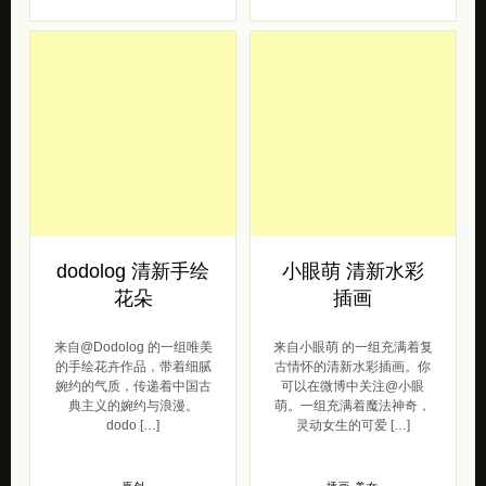
dodolog 清新手绘
小眼萌 清新水彩
花朵
插画
来自@Dodolog 的一组唯美
来自小眼萌 的一组充满着复
的手绘花卉作品，带着细腻
古情怀的清新水彩插画。你
婉约的气质，传递着中国古
可以在微博中关注@小眼
典主义的婉约与浪漫。
萌。一组充满着魔法神奇，
dodo […]
灵动女生的可爱 […]