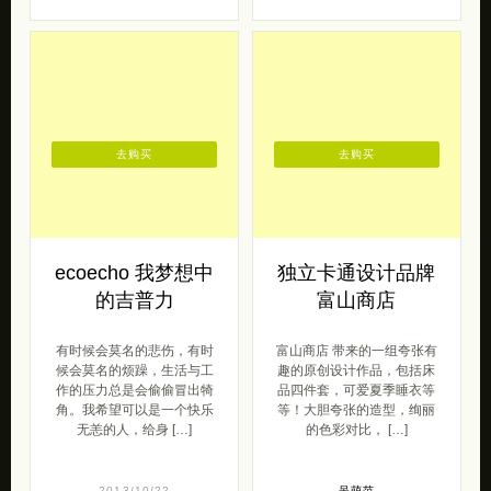
去购买
去购买
ecoecho 我梦想中
独立卡通设计品牌
的吉普力
富山商店
有时候会莫名的悲伤，有时
富山商店 带来的一组夸张有
候会莫名的烦躁，生活与工
趣的原创设计作品，包括床
作的压力总是会偷偷冒出犄
品四件套，可爱夏季睡衣等
角。我希望可以是一个快乐
等！大胆夸张的造型，绚丽
无恙的人，给身 […]
的色彩对比， […]
2013/10/22
呆萌范