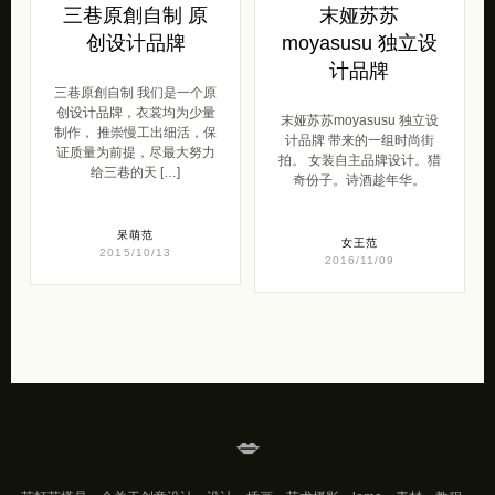
三巷原創自制 原
末娅苏苏
创设计品牌
moyasusu 独立设
计品牌
三巷原創自制 我们是一个原
创设计品牌，衣裳均为少量
末娅苏苏moyasusu 独立设
制作， 推崇慢工出细活，保
计品牌 带来的一组时尚街
证质量为前提，尽最大努力
拍。 女装自主品牌设计。猎
给三巷的天 […]
奇份子。诗酒趁年华。
呆萌范
女王范
2015/10/13
2016/11/09
💋