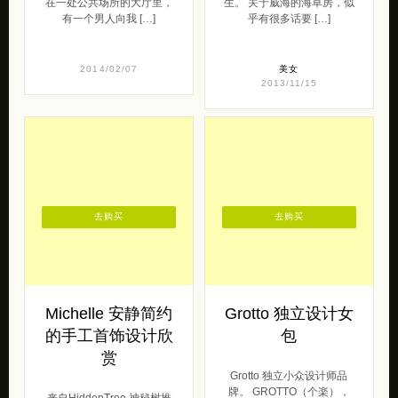
在一处公共场所的大厅里，
生。 关于威海的海草房，似
有一个男人向我 […]
乎有很多话要 […]
2014/02/07
美女
2013/11/15
去购买
去购买
Michelle 安静简约
Grotto 独立设计女
的手工首饰设计欣
包
赏
Grotto 独立小众设计师品
牌。 GROTTO（个楽），
来自HiddenTree 神秘树推