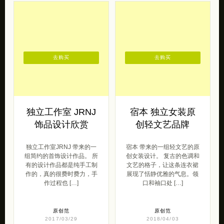
去购买
去购买
独立工作室 JRNJ
宿本 独立女装原
饰品设计欣赏
创轻文艺品牌
独立工作室JRNJ 带来的一
宿本 带来的一组轻文艺的原
组简约的首饰设计作品。 所
创女装设计。 复古的色调和
有的设计作品都是纯手工制
文艺的格子，让这条连衣裙
作的，真的很费时费力，手
展现了恬静优雅的气息。领
作过程也 […]
口和袖口处 […]
原创范
原创范
2017/03/29
2018/04/03