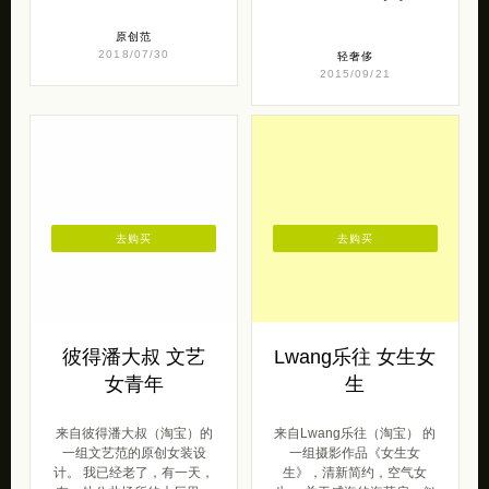
原创范
2018/07/30
轻奢侈
2015/09/21
去购买
去购买
彼得潘大叔 文艺
Lwang乐往 女生女
女青年
生
来自彼得潘大叔（淘宝）的
来自Lwang乐往（淘宝） 的
一组文艺范的原创女装设
一组摄影作品《女生女
计。 我已经老了，有一天，
生》，清新简约，空气女