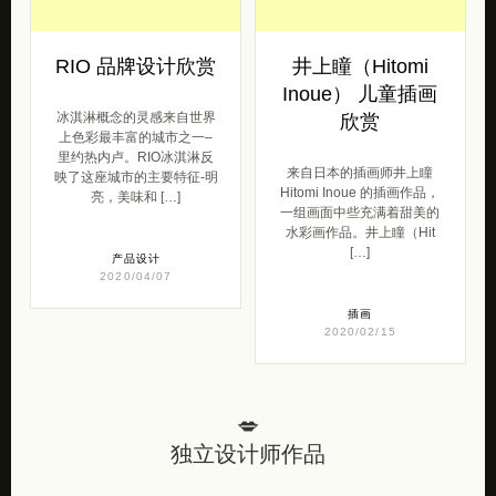
RIO 品牌设计欣赏
井上瞳（Hitomi
Inoue） 儿童插画
冰淇淋概念的灵感来自世界
欣赏
上色彩最丰富的城市之一–
里约热内卢。RIO冰淇淋反
来自日本的插画师井上瞳
映了这座城市的主要特征-明
Hitomi Inoue 的插画作品，
亮，美味和 […]
一组画面中些充满着甜美的
水彩画作品。井上瞳（Hit
[…]
产品设计
2020/04/07
插画
2020/02/15
💋
独立设计师作品