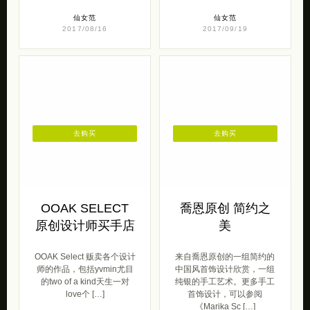
仙女范
仙女范
2017/08/16
2017/09/19
去购买
去购买
OOAK SELECT
喬恩原创 简约之
原创设计师买手店
美
OOAK Select 贩卖各个设计
来自喬恩原创的一组简约的
师的作品，包括yvmin尤目
中国风首饰设计欣赏，一组
的two of a kind天生一对
纯银的手工艺术。更多手工
love个 […]
首饰设计，可以参阅
《Marika Sc […]