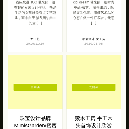
猫头鹰说HOO 带来的一组
cici dream 带来的一组时尚
有趣的女装设计作品。 热爱
单品-茧衣。 茧生形态，既
生活的女孩难免有点文艺范
舒展又包裹。用做艺术品的
儿，而来自于 猫头鹰说Hoo
心态在做一件打底衣，无意
的全 […]
[…]
女王范
原创设计
女王范
2016/11/29
2020/03/08
去购买
去购买
珠宝设计品牌
赎木工房 手工木
MimisGarden/蜜蜜
头首饰设计欣赏