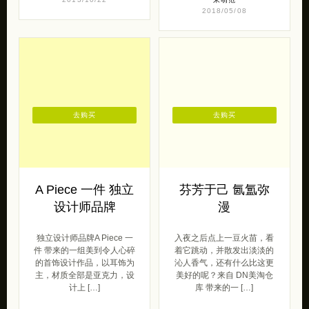
2018/05/08
去购买
去购买
A Piece 一件 独立
芬芳于己 氤氲弥
设计师品牌
漫
独立设计师品牌A Piece 一
入夜之后点上一豆火苗，看
件 带来的一组美到令人心碎
着它跳动，并散发出淡淡的
的首饰设计作品，以耳饰为
沁人香气，还有什么比这更
主，材质全部是亚克力，设
美好的呢？来自 DN美淘仓
计上 […]
库 带来的一 […]