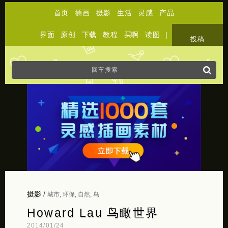
首页
插画
摄影
生活
灵感
产品
界面
原创
下载
教程
买啊
读图
|
关于
投稿
摄影
/
城市
,
环保
,
自然
,
鸟
Howard Lau 鸟瞰世界
2014/01/24