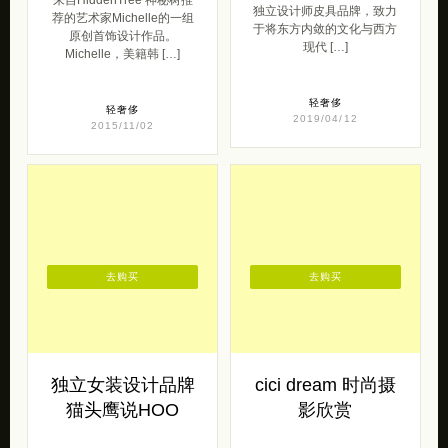
独立设计师皮具品牌，致力
荐的艺术家Michelle的一组
于将东方内敛的文化与西方
原创首饰设计作品。
现代 […]
Michelle，美籍韩 […]
轻奢侈
轻奢侈
2019/04/12
2015/11/02
去购买
去购买
独立女装设计品牌
cici dream 时尚摄
猫头鹰说HOO
影欣赏