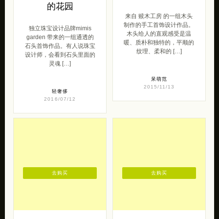
的花园
来自 赎木工房 的一组木头
制作的手工首饰设计作品。
独立珠宝设计品牌mimis
木头给人的直观感受是温
garden 带来的一组通透的
暖、质朴和独特的，平顺的
石头首饰作品。有人说珠宝
纹理、柔和的 […]
设计师，会看到石头里面的
灵魂 […]
呆萌范
2015/11/13
轻奢侈
2016/07/12
去购买
去购买