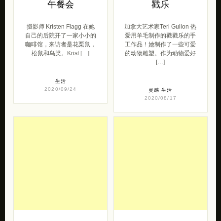
午餐会
戳乐
摄影师 Kristen Flagg 在她
加拿大艺术家Teri Gullon 热
自己的后院开了一家小小的
爱用羊毛制作的戳戳乐的手
咖啡馆，来访者是花栗鼠，
工作品！她制作了一些可爱
松鼠和鸟类。Krist […]
的动物雕塑。作为动物爱好
[…]
生活
2020/09/24
灵感
生活
2020/08/17