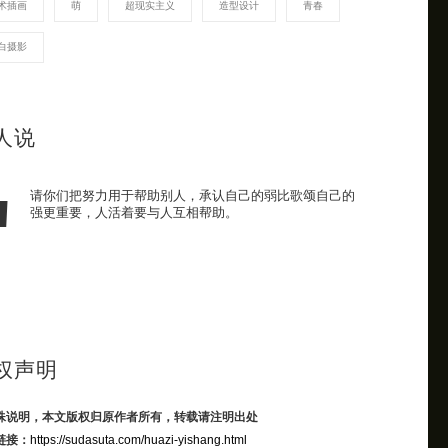
术插画
萌
超现实主义
造型设计
青春
白摄影
人说
请你们把努力用于帮助别人，承认自己的弱比歌颂自己的
强更重要，人活着要与人互相帮助。
权声明
殊说明，本文版权归原作者所有，转载请注明出处
链接：
https://sudasuta.com/huazi-yishang.html