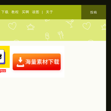
下载
教程
买啊
读图
|
关于
投稿