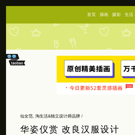
首页
插画
摄影
生活
仙女范
,
淘生活&独立设计师品牌
/
华姿仪赏 改良汉服设计