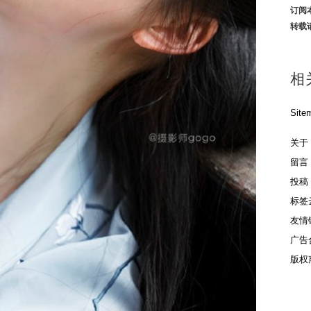
订阅
转载
相
Site
关于
留言
投稿
标签
友情
广告
版权