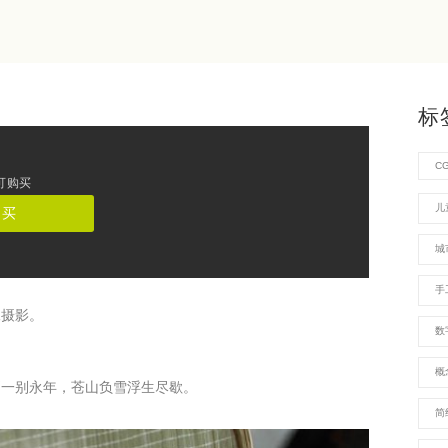
标
C
可购买
儿
购买
城
手
像摄影。
数
概
别一别永年，苍山负雪浮生尽歇。
简