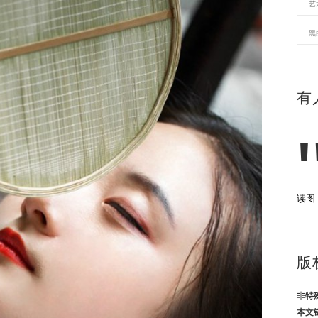
艺
黑
有
读图
版
非特
本文