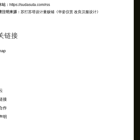
本站：
https://sudasuta.com/rss
请注明来源：
苏打苏塔设计量贩铺
《华姿仪赏 改良汉服设计》
关链接
map
云
链接
合作
声明