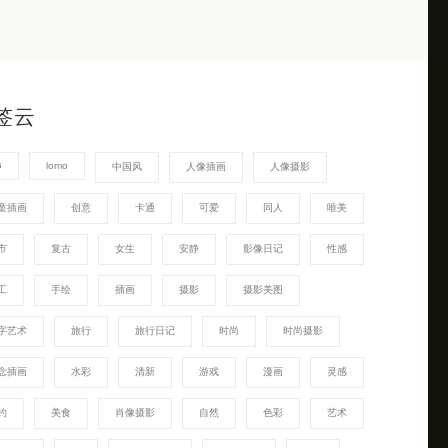
签云
G
lomo
中国风
人像插画
人像摄影
童插画
创意
卡通
可爱
同人
唯美
市
复古
女生
安静
影像日记
性感
工
手绘
插画
摄影
摄影美图
字艺术
旅行
旅行日记
时尚
时尚摄影
念插画
水彩
清新
游戏
漫画
灵感
约
美食
肖像摄影
自然
色彩
艺术