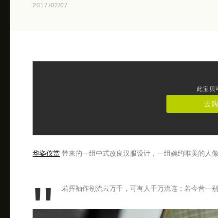
2017/02/07
此宝贝
去
华姿仪赏
带来的一组中式改良汉服设计，一组婉约唯美的人
若挥袖作别流云万千，可有人千万流连；若今昔一