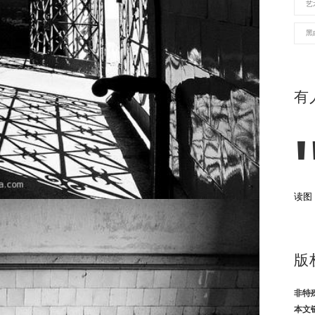
艺
黑
有
读图
版
非特
本文