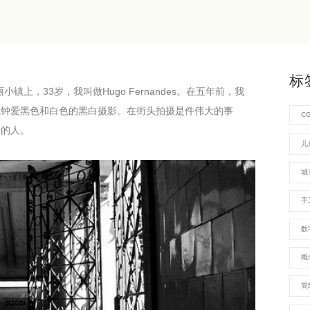
标
丽小镇上，33岁，我叫做Hugo Fernandes。在五年前，我
我钟爱黑色和白色的黑白摄影。在街头拍摄是件伟大的事
C
通的人。
儿
城
手
数
概
简