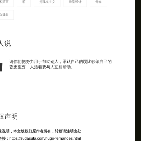
术插画
萌
超现实主义
造型设计
青春
白摄影
人说
请你们把努力用于帮助别人，承认自己的弱比歌颂自己的
强更重要，人活着要与人互相帮助。
权声明
殊说明，本文版权归原作者所有，转载请注明出处
链接：
https://sudasuta.com/hugo-fernandes.html