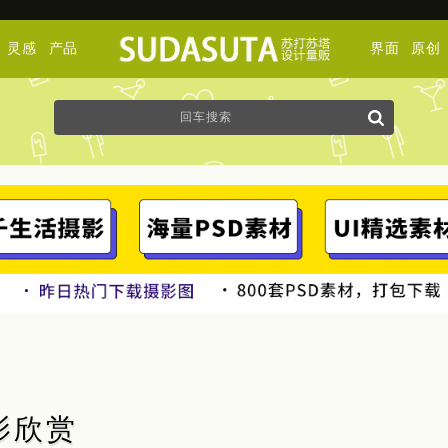
灵感
产品
界面
原创
摄影欣赏