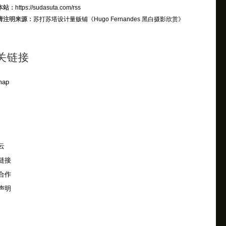
本站：
https://sudasuta.com/rss
请注明来源：
苏打苏塔设计量贩铺
《Hugo Fernandes 黑白摄影欣赏》
关链接
map
云
链接
合作
声明