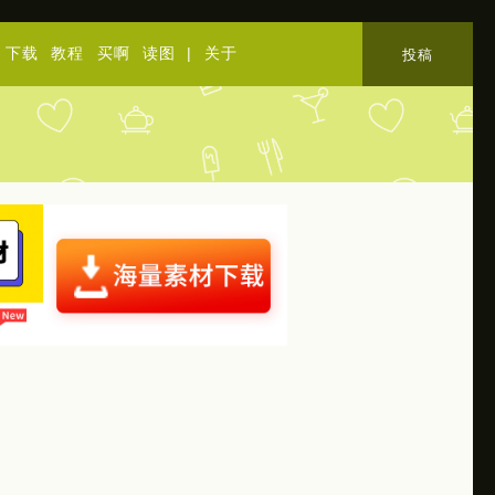
下载
教程
买啊
读图
|
关于
投稿