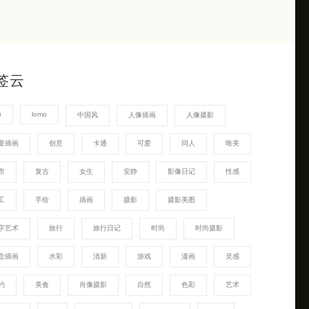
签云
G
lomo
中国风
人像插画
人像摄影
童插画
创意
卡通
可爱
同人
唯美
市
复古
女生
安静
影像日记
性感
工
手绘
插画
摄影
摄影美图
字艺术
旅行
旅行日记
时尚
时尚摄影
念插画
水彩
清新
游戏
漫画
灵感
约
美食
肖像摄影
自然
色彩
艺术