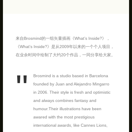
来自Brosmind的一组矢量插画《What’s Inside?》，
《What’s Inside?》是从2009年以来的一个个人项目，
在业余时间中绘制了大约20个作品，一同分享给大家。
Brosmind is a studio based in Barcelona
founded by Juan and Alejandro Mingarro
in 2006. Their style is fresh and optimistic
and always combines fantasy and
humour.Their illustrations have been
awared with the most prestigious
international awards, like Cannes Lions,