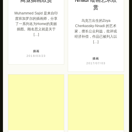
赏
Muhammed Sajid 是来自印
度班加罗尔的插画师，分享
乌克兰出生的Zoya
了一系列名为Home的美丽
Cherkassky-Nnadi 的艺术
插图。顾名思义就是关于
家，擅长公众利益，批评或
[…]
经济补偿，作品已被列入以
[…]
插画
2018/03/23
插画
2017/07/03