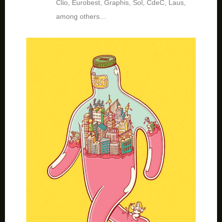
Clio, Eurobest, Graphis, Sol, CdeC, Laus,
among others…