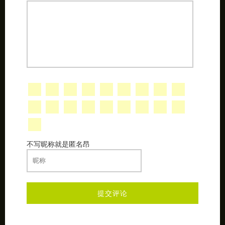
不写昵称就是匿名昂