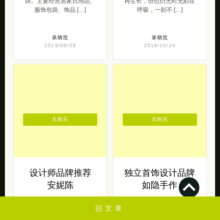
牌。主要经营居家日用品、
再生长，但也仍无时无刻在
服饰包袋、饰品 […]
呼吸，一刻不 […]
呆萌范
呆萌范
2019/09/29
2016/10/24
去购买
去购买
设计师品牌推荐
独立首饰设计品牌
安妮陈
如隐手作
设计师品牌安妮陈 带来的一
如隐手作 带来的一组复古设
旧文章
组轻量级的女装设计作品。
计风格的首饰设计作品。有