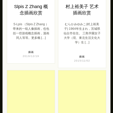
Slpis Z Zhang 概
村上裕美子 艺术
念插画欣赏
插画欣赏
S-Lpis （Slpis Z Zhang ）
むらかみゆみこ(村上裕美
带来的一组人像插画，也包
子) 1964年生まれ，宮城県
括一些游戏概念插画，漫画
仙台市在住。 三島学園女子
同人等等。更多概 […]
大学（現、東北生活文化大
学）生 […]
插画
2016/12/19
插画
2015/11/02