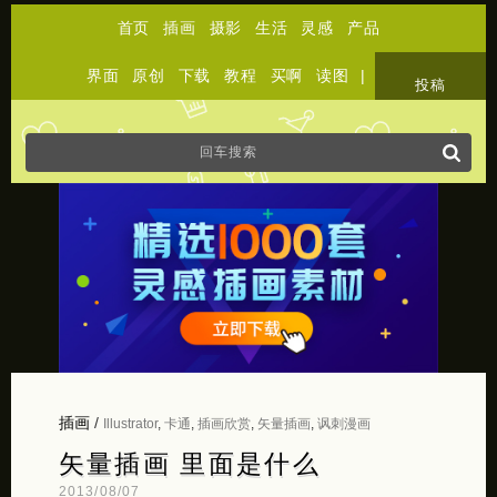
首页
插画
摄影
生活
灵感
产品
界面
原创
下载
教程
买啊
读图
|
关于
投稿
插画
/
Illustrator
,
卡通
,
插画欣赏
,
矢量插画
,
讽刺漫画
矢量插画 里面是什么
2013/08/07