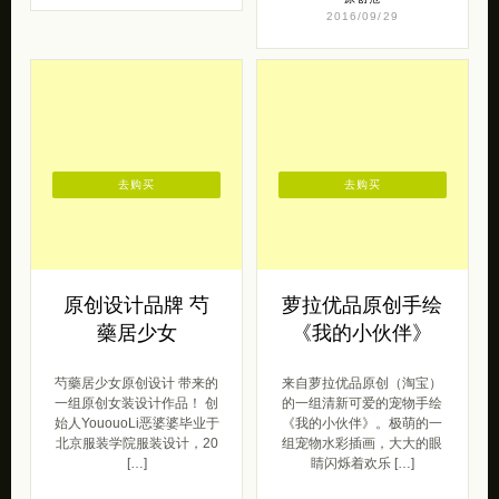
2016/09/29
去购买
去购买
原创设计品牌 芍
萝拉优品原创手绘
藥居少女
《我的小伙伴》
芍藥居少女原创设计 带来的
来自萝拉优品原创（淘宝）
一组原创女装设计作品！ 创
的一组清新可爱的宠物手绘
始人YououoLi恶婆婆毕业于
《我的小伙伴》。极萌的一
北京服装学院服装设计，20
组宠物水彩插画，大大的眼
[…]
睛闪烁着欢乐 […]