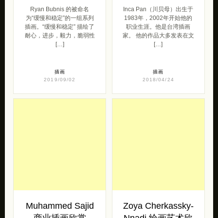
Ryan Bubnis 的被命名
Inca Pan（川贝母）出生于
为“缓慢和稳定”的一组系列
1983年，2002年开始他的
插画。“缓慢和稳定” 描绘了
职业生涯。他是台湾插画
耐心，进步，毅力，脆弱性
家。 他的作品大多发表在文
[…]
[…]
插画
插画
2019/09/02
2018/04/24
Muhammed Sajid
Zoya Cherkassky-
商业插画欣赏
Nnadi 绘画艺术欣