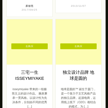
原创范
2013/11/07
2017/09/25
去购买
去购买
三宅一生
独立设计品牌 地
ISSEYMIYAKE
球是圆的
isseymiyake 带来的一组极
地球是圆的™ 诞生于厦门，
简主义的设计作品。 腕表秉
是一个致力于文艺风格产品
承一贯风格。以设计性为先
的独立品牌。起源电商，运
决条件，分别由不同的优秀
用线上线下（O2O）相结合
[…]
的模式，为 […]