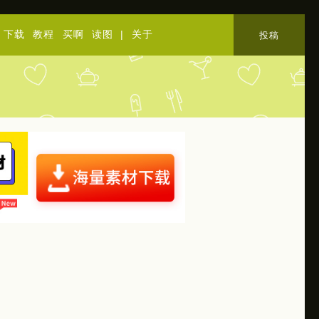
下载
教程
买啊
读图
|
关于
投稿