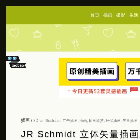
首页
插画
摄影
生活
插画
/
3D
,
ai
,
Illustrator
,
广告插画
,
插画
,
插画欣赏
,
环保插画
,
矢量插画
JR Schmidt 立体矢量插