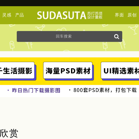
灵感
产品
界面
原创
画欣赏