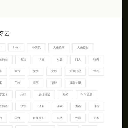
签云
G
lomo
中国风
人像插画
人像摄影
童插画
创意
卡通
可爱
同人
唯美
市
复古
女生
安静
影像日记
性感
工
手绘
插画
摄影
摄影美图
字艺术
旅行
旅行日记
时尚
时尚摄影
念插画
水彩
清新
游戏
漫画
灵感
约
美食
肖像摄影
自然
色彩
艺术