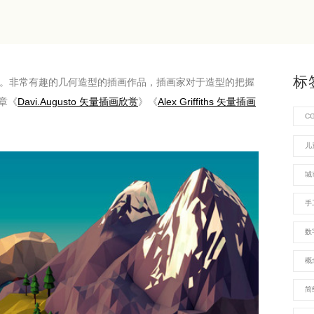
标
。非常有趣的几何造型的插画作品，插画家对于造型的把握
章《
Davi.Augusto 矢量插画欣赏
》《
Alex Griffiths 矢量插画
C
儿
城
手
数
概
简