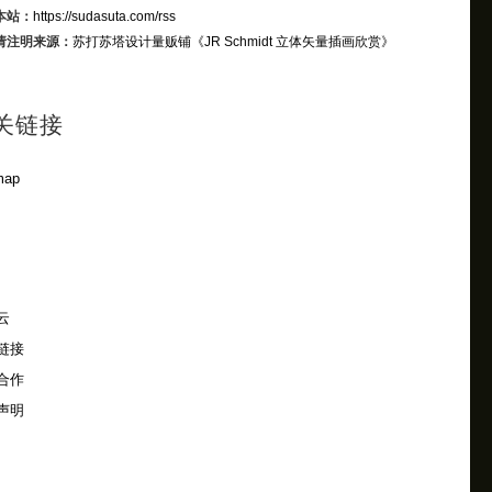
本站：
https://sudasuta.com/rss
请注明来源：
苏打苏塔设计量贩铺
《JR Schmidt 立体矢量插画欣赏》
关链接
map
云
链接
合作
声明