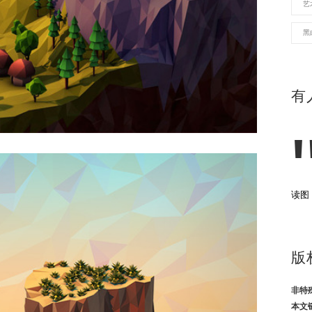
艺
黑
有
读图
版
非特
本文