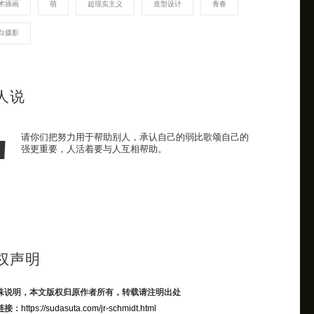
术插画
萌
超现实主义
造型设计
青春
白摄影
人说
请你们把努力用于帮助别人，承认自己的弱比歌颂自己的
强更重要，人活着要与人互相帮助。
权声明
殊说明，本文版权归原作者所有，转载请注明出处
链接：
https://sudasuta.com/jr-schmidt.html