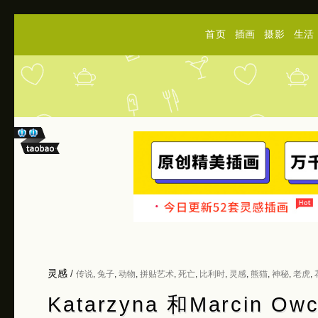
首页
插画
摄影
生活
灵感
/
传说
,
兔子
,
动物
,
拼贴艺术
,
死亡
,
比利时
,
灵感
,
熊猫
,
神秘
,
老虎
,
Katarzyna 和Marcin