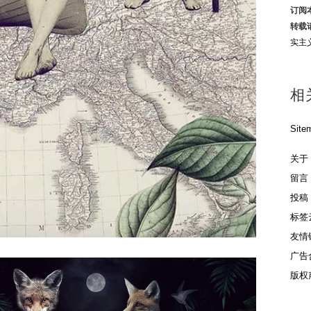
订阅
转载
实主
相
Site
关于
留言
投稿
标签
友情
广告
版权