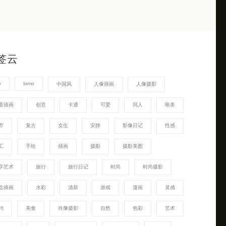
签云
G
lomo
中国风
人像插画
人像摄影
童插画
创意
卡通
可爱
同人
唯美
市
复古
女生
安静
影像日记
性感
工
手绘
插画
摄影
摄影美图
字艺术
旅行
旅行日记
时尚
时尚摄影
念插画
水彩
清新
游戏
漫画
灵感
约
美食
肖像摄影
自然
色彩
艺术