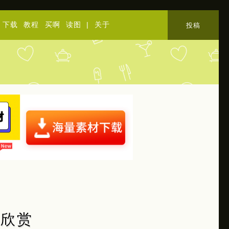
下载
教程
买啊
读图
|
关于
投稿
品欣赏