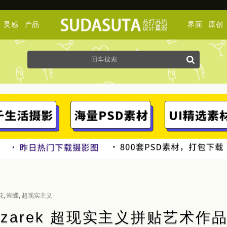
灵感
产品
界面
原创
花
,
蝴蝶
,
超现实主义
 Owczarek 超现实主义拼贴艺术作