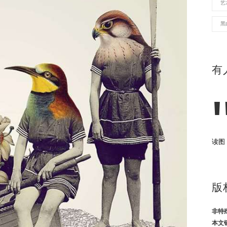
艺
黑
有
读图
版
非特
本文