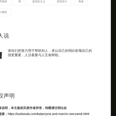
术插画
萌
超现实主义
造型设计
青春
白摄影
人说
请你们把努力用于帮助别人，承认自己的弱比歌颂自己的
强更重要，人活着要与人互相帮助。
权声明
殊说明，本文版权归原作者所有，转载请注明出处
链接：
https://sudasuta.com/katarzyna-and-marcin-owczarek.html