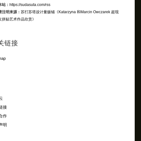
本站：
https://sudasuta.com/rss
请注明来源：
苏打苏塔设计量贩铺
《Katarzyna 和Marcin Owczarek 超现
义拼贴艺术作品欣赏》
关链接
map
云
链接
合作
声明