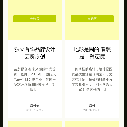
去购买
去购买
独立首饰品牌设计
地球是圆的 着装
芸所原创
是一种态度
芸所原创,有未来感的中式首
一间奇怪的店铺，地球是圆
饰。创办于2015年，创始人
的品质生活馆（淘宝），文
Yue和H.T分别毕业于英国皇
艺范十足，拍摄的时装小片
家艺术学院和伦敦圣马丁学
非常吸引人，一同分享给大
院 […]
家！ 是这样的 […]
原创范
原创
2018/07/24
2013/12/11