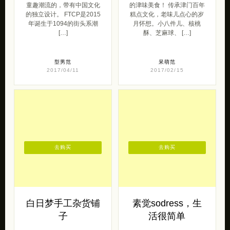
童趣潮流的，带有中国文化
的津味美食！ 传承津门百年
的独立设计。 FTCP是2015
糕点文化，老味儿点心的岁
年诞生于1094的街头系潮
月怀想。小八件儿、核桃
[…]
酥、芝麻球、 […]
型男范
呆萌范
2017/04/11
2017/02/15
去购买
去购买
白日梦手工杂货铺
素觉sodress，生
子
活很简单