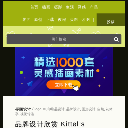
首页
插画
摄影
生活
灵感
产品
界面
原创
下载
教程
买啊
读图
|
关于
投稿
界面设计
/
logo
,
vi
,
印刷品设计
,
品牌设计
,
图形设计
,
自然
,
花体
字
,
视觉传达
品牌设计欣赏 Kittel’s