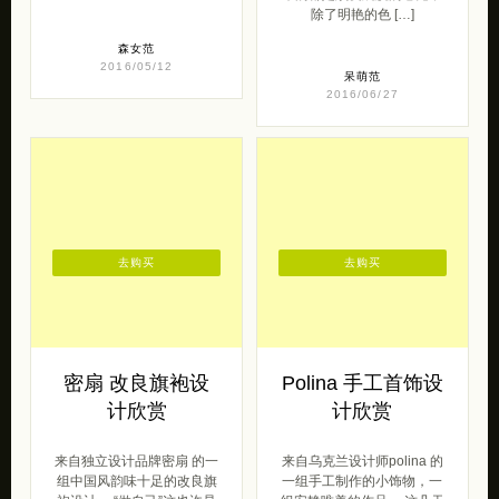
除了明艳的色 […]
森女范
2016/05/12
呆萌范
2016/06/27
去购买
去购买
密扇 改良旗袍设
Polina 手工首饰设
计欣赏
计欣赏
来自独立设计品牌密扇 的一
来自乌克兰设计师polina 的
组中国风韵味十足的改良旗
一组手工制作的小饰物，一