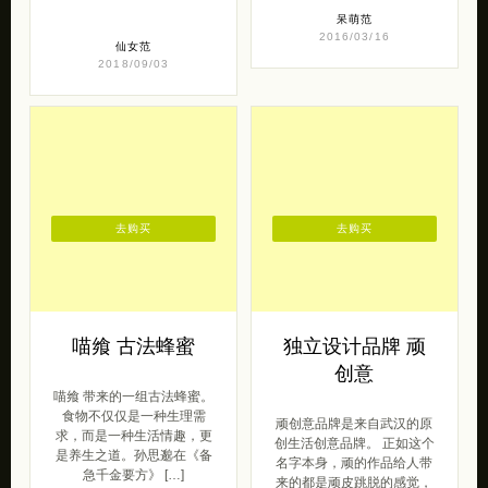
呆萌范
2016/03/16
仙女范
2018/09/03
去购买
去购买
喵飨 古法蜂蜜
独立设计品牌 顽
创意
喵飨 带来的一组古法蜂蜜。
食物不仅仅是一种生理需
顽创意品牌是来自武汉的原
求，而是一种生活情趣，更
创生活创意品牌。 正如这个
是养生之道。孙思邈在《备
名字本身，顽的作品给人带
急千金要方》 […]
来的都是顽皮跳脱的感觉，