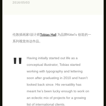
2016/05/03
伦敦插画家/设计师
Tobias Hall
为品牌Kittel’s 创造的一
系列视觉传达作品。
Having initially started out life as a
conceptual illustrator, Tobias started
working with typography and lettering
soon after graduating in 2010 and hasn’t
looked back since. His versatility has
meant he’s been lucky enough to work on
an eclectic mix of projects for a growing
list of international clients.