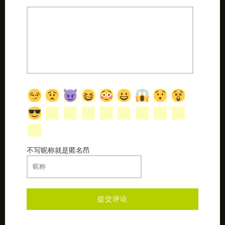
不写昵称就是匿名昂