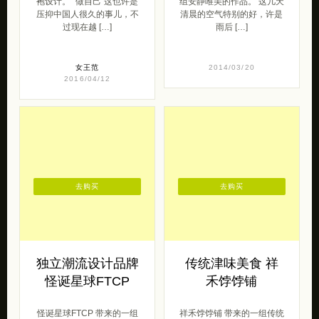
袍设计。 “做自己”这也许是
组安静唯美的作品。 这几天
压抑中国人很久的事儿，不
清晨的空气特别的好，许是
过现在越 […]
雨后 […]
女王范
2014/03/20
2016/04/12
去购买
去购买
独立潮流设计品牌
传统津味美食 祥
怪诞星球FTCP
禾饽饽铺
怪诞星球FTCP 带来的一组
祥禾饽饽铺 带来的一组传统