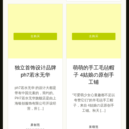
去购买
去购买
独立首饰设计品牌
萌萌的手工毛毡帽
ph7若水无华
子 4姑娘の原创手
工铺
ph7若水无华 的设计大都是
带有中国元素的，简约的。
“可爱萌少女心童趣都不足以
PH7若水无华旗舰店是由上
夸赞它们”的羊毛毡手工帽
海银创服饰有限公司开设经
子，来自 4姑娘の店原创手
营，所 […]
工铺。秋天 […]
原创范
呆萌范