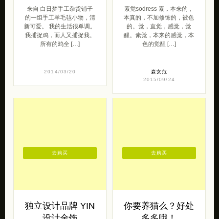
来自 白日梦手工杂货铺子
素觉sodress 素，本来的，
的一组手工羊毛毡小物，清
本真的，不加修饰的，被色
新可爱。 我的生活很单调。
的。觉，直觉，感觉，觉
我捕捉鸡，而人又捕捉我。
醒。素觉，本来的感觉，本
所有的鸡全 […]
色的觉醒 […]
2014/03/20
森女范
2015/09/24
去购买
去购买
独立设计品牌 YIN
你要养猫么？好处
设计金饰
多多哦！