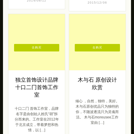
2016/08/12
2015/12/06
去购买
去购买
独立首饰设计品牌
木与石 原创设计
十口二冂首饰工作
欣赏
室
倾心 ，自然，独特，美好。
木与石原创优品只为独特的
十口二冂 首饰工作室，品牌
你，不随波逐流只为灵魂而
名字是由创始人姓氏“胡”拆
活。 木与石moreusee工作
分而来的。工作室在2012年
室由 […]
于北京成立，带着梦想和热
情，以 […]