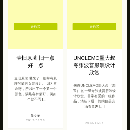
去购买
去购买
壹旧原著 旧一点
UNCLEMO墨大叔
好一点
夸张波普服装设计
欣赏
壹旧原著 带来了一组带有肌
理的简约女装设计。 因为喜
来自UNCLEMO墨大叔（淘
欢呀，所以出了一个又一个
宝） 的一组夸张波普服装设
颜色，满足各种癖好，例如
计欣赏。非常有爱的一组作
一个款不同 […]
品，清新卡通，简约但是充
满着童趣 […]
仙女范
2017/03/10
2013/11/07