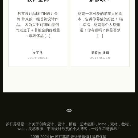
独立设计品牌 YIN设计金
这是一本可爱的喵星人的绘
饰 带来的一组首饰设计作
本，告诉你养猫的好处！ 猫
品。 因为买不到“非山寨俗
=幸福 – 这是每个人都知
气老金子＋非镀金的好质量
道！你有猫吗？你是否梦
＋非奢侈品 […]
[…]
女王范
呆萌范
插画
2016/05/04
2016/01/15
💋
苏打苏塔是一个关于创意设计，设计，插画，艺术摄影，lomo，素材，教程，
web，灵感来源，平面设计欣赏的个人博客，一起学习进步昂！
2009-2024 by 苏打苏塔 设计量贩铺 | 版权保留.