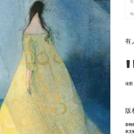
艺
黑
有
读图
版
非特
本文