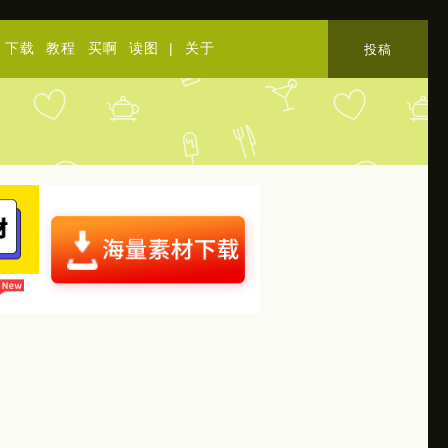
下载
教程
买啊
读图
|
关于
投稿