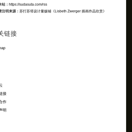
本站：
https://sudasuta.com/rss
请注明来源：
苏打苏塔设计量贩铺
《Lisbeth Zwerger 插画作品欣赏》
关链接
map
云
链接
合作
声明