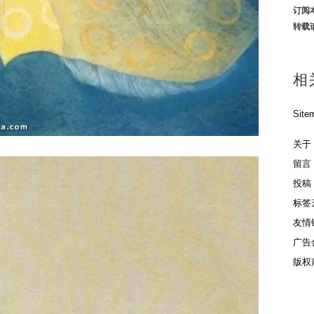
订阅
转载
相
Site
关于
留言
投稿
标签
友情
广告
版权