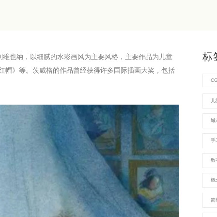
标
生于奥地利维也纳，以细腻的水彩画风为主要风格，主要作品为儿童
红帽》等。茨威格的作品曾经获得许多国际插画大奖，包括
C
儿
城
手
数
概
简