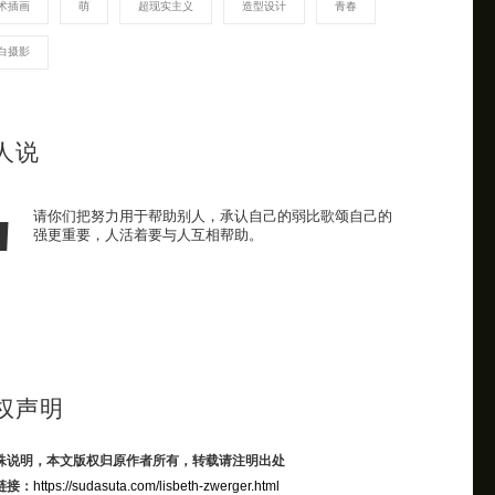
术插画
萌
超现实主义
造型设计
青春
白摄影
人说
请你们把努力用于帮助别人，承认自己的弱比歌颂自己的
强更重要，人活着要与人互相帮助。
权声明
殊说明，本文版权归原作者所有，转载请注明出处
链接：
https://sudasuta.com/lisbeth-zwerger.html