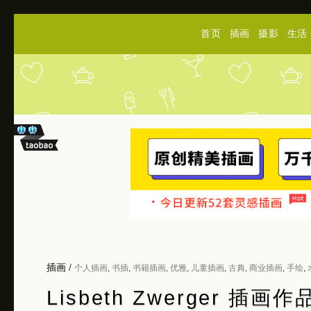
首页
插画
摄影
生活
插画
/
个人插画
,
书插
,
书籍插画
,
优雅
,
儿童插画
,
古典
,
商业插画
,
手绘
,
Lisbeth Zwerger 插画