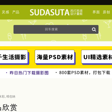
灵感
产品
界面
原创
水彩
,
维也纳
作品欣赏