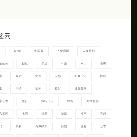
签云
G
lomo
中国风
人像插画
人像摄影
童插画
创意
卡通
可爱
同人
唯美
市
复古
女生
安静
影像日记
性感
工
手绘
插画
摄影
摄影美图
字艺术
旅行
旅行日记
时尚
时尚摄影
念插画
水彩
清新
游戏
漫画
灵感
约
美食
肖像摄影
自然
色彩
艺术