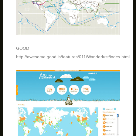
GOOD
http://awesome.good.is/features/011/Wanderlust/index.html