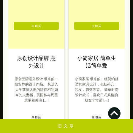
去购买
去购买
原创设计品牌 意
小简家居 简单生
外设计
活简单爱
原创品牌意外设计 带来的一
小简家居 带来的一组简约舒
组安静的设计作品。 从进入
适的家具设计，包括茶几，
大学前就认识的情侣档到如
沙发，脚凳等等。 简单时尚
今的夫妻档，黄国栋与周蕙
设计款式，喜欢日式风格的
秉承着关注 […]
朋友非常适 […]
原创范
原创范
2016/11/18
2017/12/26
旧文章