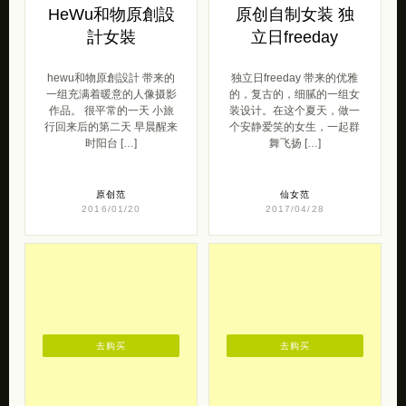
HeWu和物原創設
原创自制女装 独
計女裝
立日freeday
hewu和物原創設計 带来的
独立日freeday 带来的优雅
一组充满着暖意的人像摄影
的，复古的，细腻的一组女
作品。 很平常的一天 小旅
装设计。在这个夏天，做一
行回来后的第二天 早晨醒来
个安静爱笑的女生，一起群
时阳台 […]
舞飞扬 […]
原创范
仙女范
2016/01/20
2017/04/28
去购买
去购买