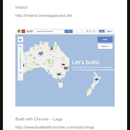
Irrland
http://irrland.sonntagskunst.de/
Build with Chrome – Lego
http://www.buildwithchrome.com/static/map