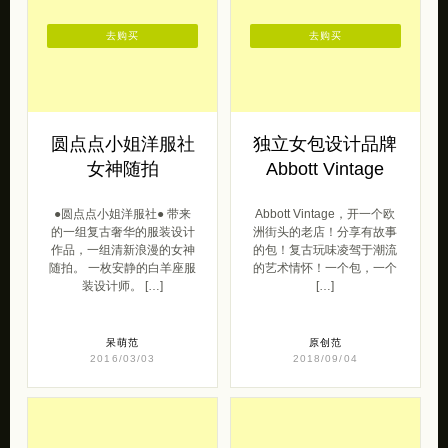
去购买
去购买
圆点点小姐洋服社
独立女包设计品牌
女神随拍
Abbott Vintage
●圆点点小姐洋服社● 带来
Abbott Vintage，开一个欧
的一组复古奢华的服装设计
洲街头的老店！分享有故事
作品，一组清新浪漫的女神
的包！复古玩味凌驾于潮流
随拍。 一枚安静的白羊座服
的艺术情怀！一个包，一个
装设计师。 […]
[…]
呆萌范
原创范
2016/03/03
2018/09/04