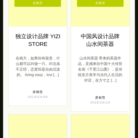
去购买
去购买
独立设计品牌 YIZI
中国风设计品牌
STORE
山水间茶器
在南方，如果你有留意，什
山水间茶器 带来的茶器作
么都可以叫做一只。叫法虽
品，灵感来自中国十大传世
不正经，态度却是自由活泼
名画《千里江山图》，是传
的。 living easy，lovi […]
统东方美学与当代人生活的
对话，在方寸之 […]
呆萌范
2016/10/08
原创范
2016/10/13