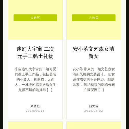
去购买
去购买
迷幻大宇宙 二次
安小落文艺森女清
元手工黏土礼物
新女
来自迷幻大宇宙的一组可爱
安小落 带来的一组文艺森女
的黏土手工作品，包括著名
清新风格的女装设计。 仙女
的小黄人，机器猫，无面
系连衣裙离不开网纱、刺绣
人，一堆堆的感觉送给女生
元素， 简约精致的刺绣分布
是很不错的选择昂 […]
在朦胧网 […]
呆萌范
仙女范
2015/09/16
2018/04/03