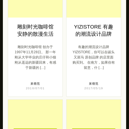
雕刻时光咖啡馆
YIZISTORE 有趣
安静的散漫生活
的潮流设计品牌
雕刻时光咖啡馆 创办于
有趣的潮流设计品牌
1997年11月28日。 那一年
YIZISTORE，你可以在碳头
刚从大学毕业的庄仔和小猫
又斑马 原创品牌 的店里面
刚从遥远的新疆回来，有感
购买到。 在南方，如果你有
于新疆的 […]
留意，什 […]
呆萌范
呆萌范
2016/07/01
2017/05/19