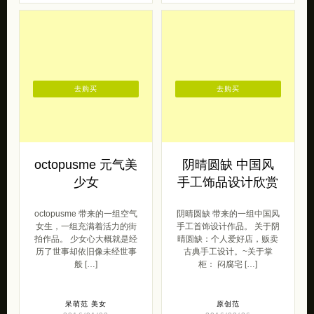
去购买
去购买
octopusme 元气美
阴晴圆缺 中国风
少女
手工饰品设计欣赏
octopusme 带来的一组空气
阴晴圆缺 带来的一组中国风
女生，一组充满着活力的街
手工首饰设计作品。 关于阴
拍作品。 少女心大概就是经
晴圆缺：个人爱好店，贩卖
历了世事却依旧像未经世事
古典手工设计。~关于掌
般 […]
柜： 闷腐宅 […]
呆萌范
美女
原创范