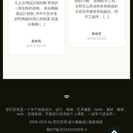
静的小物。 原物的手工皂，
九土台灣設計師的陶 带来的
在野生山茶油和各类精选的
一组安静的器物。 來自陶藝
天然花草素材有机融合。纯
家設計燒製, 件件可見作者
手工搅拌， […]
的對陶藝的用心與執著 高溫
白釉釉 […]
原创范
2016/11/10
原创范
2015/06/14
💋
苏打苏塔是一个关于创意设计，设计，插画，艺术摄影，lomo，素材，教程，
web，灵感来源，平面设计欣赏的个人博客，一起学习进步昂！
2009-2024 by 苏打苏塔 设计量贩铺 | 版权保留.
蜀ICP备2024101550号-3