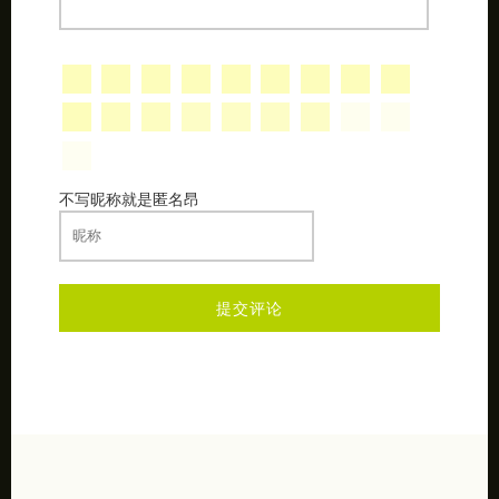
不写昵称就是匿名昂