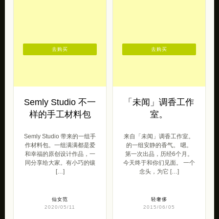
去购买
去购买
Semly Studio 不一
「未闻」调香工作
样的手工材料包
室。
Semly Studio 带来的一组手
来自「未闻」调香工作室。
作材料包。一组满满都是爱
的一组安静的香气。 嗯。
和幸福的原创设计作品，一
第一次出品，历经6个月。
同分享给大家。有小巧的镶
今天终于和你们见面。 一个
[…]
念头，为它 […]
仙女范
轻奢侈
2020/05/11
2015/06/05