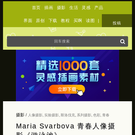
首页
插画
摄影
生活
灵感
产品
界面
原创
下载
教程
买啊
读图
|
关于
投稿
摄影
/
人像摄影
,
实验摄影
,
斯洛伐克
,
系列摄影
,
色彩
,
青春
Maria Svarbova 青春人像摄