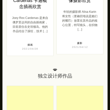
Cardenas 卡通概
像摄影欣赏
念插画欣赏
年轻的摄影师 Alisa Karin
将女性（更确切地说是她们
Joey Rex Cardenas 是来自
的嘴巴）放置在其作品的核
佛罗里达州的自由插画家，
心位置，特写镜头，在织物
目前居住在史坦顿岛。他的
[…]
作品结合了躁狂，技术 […]
摄影
插画
2021/04/12
2021/04/28
💋
独立设计师作品