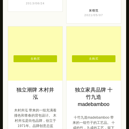
2013/06/24
呆萌范
2021/05/07
去购买
去购买
独立潮牌 木村井
独立家具品牌 十
泓
竹九造
madebamboo
木村井泓 带来的一组充满着
撞色和青春的背包设计。 木
十竹九造madebamboo 带
村井泓是街包品牌，创立于
来的一组竹子的工艺品。 十
1971年。品牌创意总监
成的竹，九成的工艺，留下