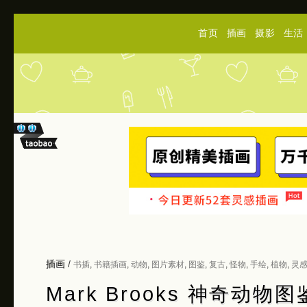
首页
插画
摄影
生活
插画
/
书插
,
书籍插画
,
动物
,
图片素材
,
图鉴
,
复古
,
怪物
,
手绘
,
植物
,
灵
Mark Brooks 神奇动物图