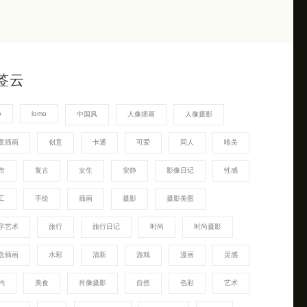
签云
G
lomo
中国风
人像插画
人像摄影
童插画
创意
卡通
可爱
同人
唯美
市
复古
女生
安静
影像日记
性感
工
手绘
插画
摄影
摄影美图
字艺术
旅行
旅行日记
时尚
时尚摄影
念插画
水彩
清新
游戏
漫画
灵感
约
美食
肖像摄影
自然
色彩
艺术