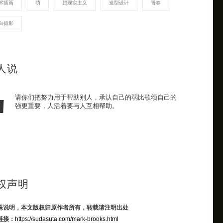
术插画
萌
超现实主义
造型设计
青春
白摄影
人说
请你们把努力用于帮助别人，承认自己的弱比歌颂自己的
强更重要，人活着要与人互相帮助。
权声明
殊说明，本文版权归原作者所有，转载请注明出处
链接：
https://sudasuta.com/mark-brooks.html