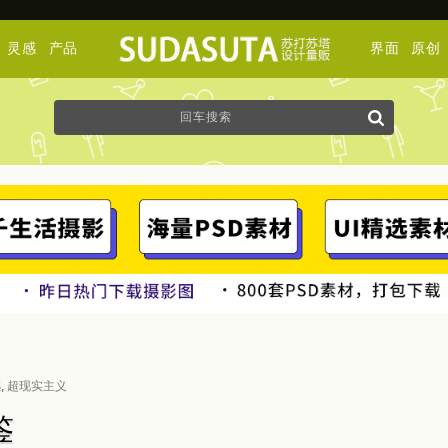
灵感
产品
界面
原创
感
,
超现实主义
鉴