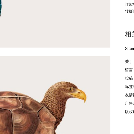
订阅
转载
相
Site
关于
留言
投稿
标签
友情
广告
版权