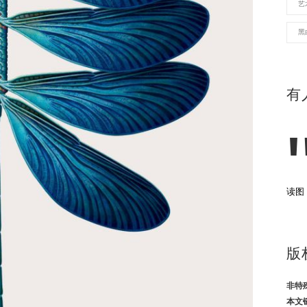
艺
黑
有
读图
版
非特
本文