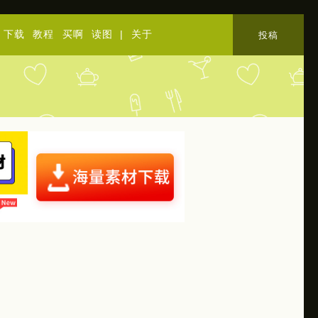
下载
教程
买啊
读图
|
关于
投稿