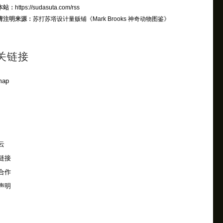
本站：
https://sudasuta.com/rss
请注明来源：
苏打苏塔设计量贩铺
《Mark Brooks 神奇动物图鉴》
关链接
map
云
链接
合作
声明