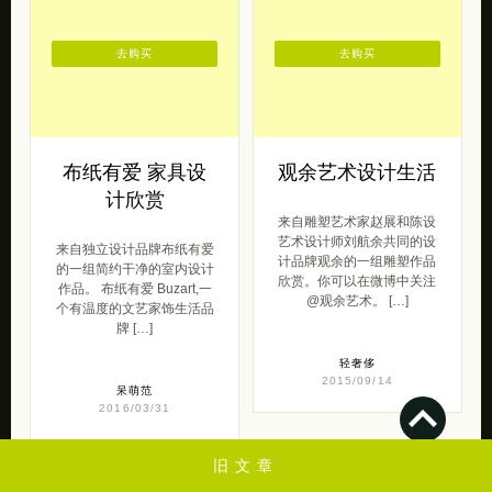
去购买
去购买
布纸有爱 家具设
观余艺术设计生活
计欣赏
来自雕塑艺术家赵展和陈设
艺术设计师刘航余共同的设
来自独立设计品牌布纸有爱
计品牌观余的一组雕塑作品
的一组简约干净的室内设计
欣赏。你可以在微博中关注
作品。 布纸有爱 Buzart,一
@观余艺术。 […]
个有温度的文艺家饰生活品
牌 […]
轻奢侈
2015/09/14
呆萌范
2016/03/31
旧文章