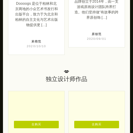
品牌创立于2014年，由一支
Doooogs 是位于柏林和北
游戏原画设计团队跨界打
京两地的小众艺术书发行和
造。他们坚持做“有故事的跨
出版平台，致力于为北京和
界原创饰 […]
柏林的自主文化与艺术出版
物提供更 […]
原创范
2020/09/01
呆萌范
2020/10/10
💋
独立设计师作品
去购买
去购买