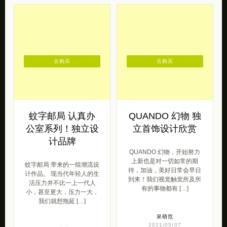
去购买
去购买
蚊字邮局 认真办
QUANDO 幻物 独
公室系列！独立设
立首饰设计欣赏
计品牌
QUANDO 幻物，开始努力
上新也是对一切如常的期
蚊字邮局 带来的一组潮流设
待，加油，美好日常会早日
计作品。 现当代年轻人的生
到来！我们视觉触觉所及所
活压力并不比一上一代人
有的事物都有 […]
小，甚至更大，压力一大，
我们就想拖延 […]
呆萌范
2021/05/07