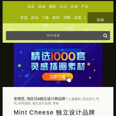
首页
插画
摄影
生活
灵感
产品
界面
原创
下载
教程
买啊
读图
|
关于
投稿
呆萌范
,
淘生活&独立设计师品牌
/
人像摄影
,
原创设计
,
时
尚
,
时尚摄影
,
独立设计品牌
,
青春
Mint Cheese 独立设计品牌