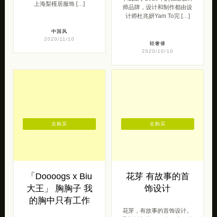
上海梨槿居服饰 […]
师品牌，设计和制作都由设
计师杜兆妍Yam To完 […]
中国风
2020/11/10
轻奢侈
2020/10/10
去购买
去购买
「Doooogs x Biu
花芽 有故事的首
大王」 胸胸子 我
饰设计
的胸中只有工作
花芽，有故事的首饰设计。