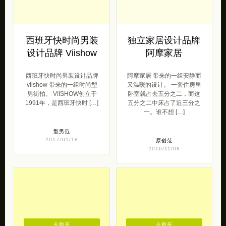
西班牙快时尚男装
独立家居设计品牌
设计品牌 Viishow
阿摩家居
西班牙快时尚男装设计品牌
阿摩家居 带来的一组安静而
viishow 带来的一组时尚型
又温暖的设计。 一套住房里
男街拍。 VIISHOW创立于
卧室就占去五分之二，而这
1991年，是西班牙快时 […]
五分之二中床占了近三分之
一。谁不想 […]
型男范
2017/01/18
原创范
2016/11/08
去购买
去购买