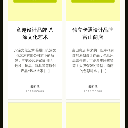
童趣设计品牌 八
独立卡通设计品牌
涂文化艺术
富山商店
八涂文化艺术 是厦门八涂文
富山商店 带来的一组夸张有
化艺术有限公司旗下的品
趣的原创设计作品，包括床
牌，主要经营居家日用品、
品四件套，可爱夏季睡衣等
包袋、饰品、玩具等等原创
等！大胆夸张的造型，绚丽
产品~风格大家 […]
的色彩对比， […]
呆萌范
呆萌范
2018/05/09
2018/05/08