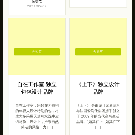
呆萌范
2021/05/07
去购买
去购买
自在工作室 独立
《上下》独立设计
包包设计品牌
品牌
自在工作室，宗旨在为特别
《上下》 是由设计师蒋琼耳
的年轻人设计特别的包，材
与法国爱马仕集团携手创立
质大多采用天然可水洗牛皮
于 2009 年的当代高尚生活
纸材质。设计上，推崇自然
品牌。“如其在上 , 如其在下
简洁的风格，力 […]
[…]