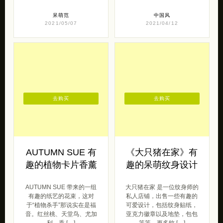
呆萌范
中国风
2021/05/07
2021/04/12
去购买
去购买
AUTUMN SUE 有
《大只猪在家》有
趣的植物卡片香薰
趣的呆萌纹身设计
AUTUMN SUE 带来的一组
大只猪在家 是一位纹身师的
有趣的纸艺的花束，这对
私人店铺，出售一些有趣的
于“植物杀手”那说实在是福
可爱设计，包括纹身贴纸，
音。红丝桃、天堂鸟、尤加
亚克力徽章以及地垫，包包
利、香 […]
等等。更多纹 […]