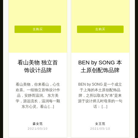
去购买
去购买
看山美物 独立首
BEN by SONG 本
饰设计品牌
土原创配饰品牌
看山美物，你来看山，心生
BEN by SONG 是一个成立
欢喜。一组独立首饰设计作
于上海的本土原创配饰品
品，安静而温润。 东方美
牌，之所以取名为“本”是来
学，源远流长，温润每一颗
源于设计师儿时母亲的一句
东方心灵。看山 […]
话： […]
森女范
女王范
2021/05/10
2021/05/10