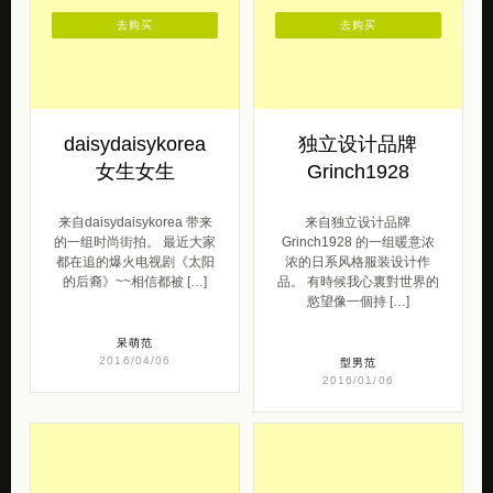
去购买
去购买
daisydaisykorea
独立设计品牌
女生女生
Grinch1928
来自daisydaisykorea 带来
来自独立设计品牌
的一组时尚街拍。 最近大家
Grinch1928 的一组暖意浓
都在追的爆火电视剧《太阳
浓的日系风格服装设计作
的后裔》~~相信都被 […]
品。 有時候我心裏對世界的
慾望像一個持 […]
呆萌范
2016/04/06
型男范
2016/01/06