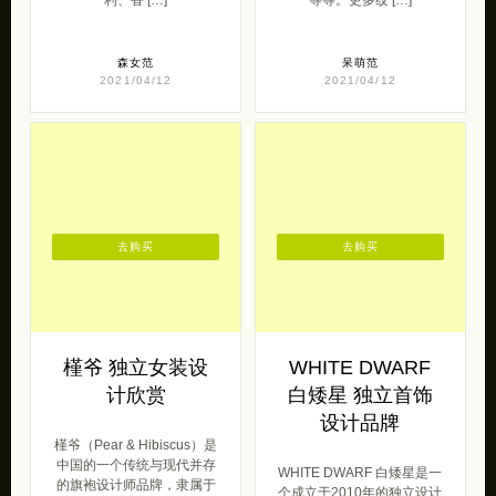
森女范
呆萌范
2021/04/12
2021/04/12
去购买
去购买
槿爷 独立女装设
WHITE DWARF
计欣赏
白矮星 独立首饰
设计品牌
槿爷（Pear & Hibiscus）是
中国的一个传统与现代并存
WHITE DWARF 白矮星是一
的旗袍设计师品牌，隶属于
个成立于2010年的独立设计