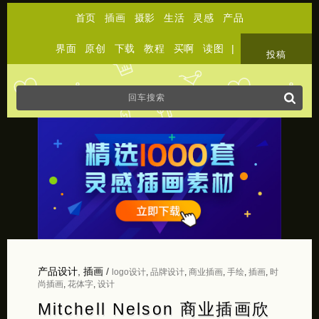
首页
插画
摄影
生活
灵感
产品
界面
原创
下载
教程
买啊
读图
|
关于
投稿
产品设计
,
插画
/
logo设计
,
品牌设计
,
商业插画
,
手绘
,
插画
,
时
尚插画
,
花体字
,
设计
Mitchell Nelson 商业插画欣