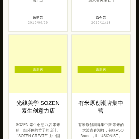
独立原创设计品牌
外设计
Insomnia Room，这是一家
原创品牌意外设计 带来的一
安静温暖的小店，很高兴遇
组安静的设计作品。 从进入
见相同频道的你。一些简单
大学前就认识的情侣档到如
可爱的小插画，有趣而又温
今的夫妻档，黄国栋与周蕙
暖 […]
秉承着关注 […]
呆萌范
原创范
2019/09/29
2016/11/18
去购买
去购买