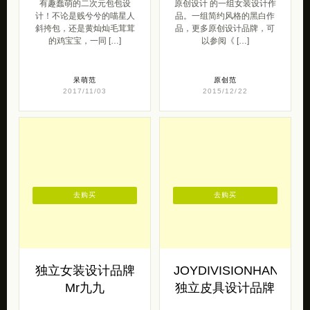
有漂亮脸蛋的人
独立设计品牌
可爱萌趣的包包设
LISASH 原创设计
计
作品欣赏
有漂亮脸蛋的人 带来的一组
来自独立设计品牌LISASH
有趣蠢萌的二次元包包设
原创设计 的一组女装设计作
计！不论是贱兮兮的喵星人
品。一组简约风格的黑白作
斜挎包，还是黄灿灿毛茸茸
品，更多原创设计品牌，可
的鸡宝宝，一同 […]
以参阅《 […]
呆萌范
原创范
2017/11/03
2015/12/22
去购买
去购买