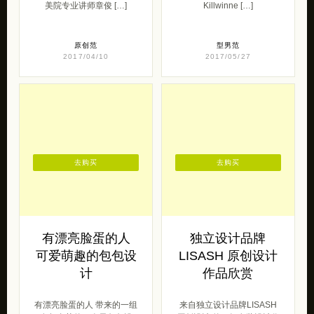
光线美学 SOZEN
有米原创潮牌集中
素生创意力店
营
SOZEN 素生创意力店 带来
有米原创潮牌集中营 带来的
的一组环保的竹子的设计。
一大波青春潮牌，包括PSO
‘’SOZEN CREATE’ 由中国
Brand ，ILLUSIONIST，
美院专业讲师章俊 […]
Killwinne […]
原创范
型男范
2017/04/10
2017/05/27
去购买
去购买