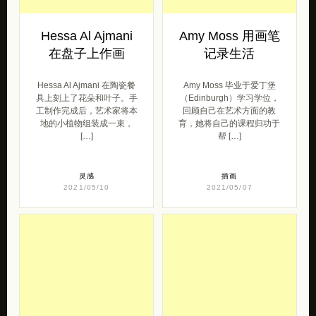
Hessa Al Ajmani
Amy Moss 用画笔
在盘子上作画
记录生活
Hessa Al Ajmani 在陶瓷餐
Amy Moss 毕业于爱丁堡
具上刻上了花朵和叶子。手
（Edinburgh）学习学位，
工制作完成后，艺术家将本
回顾自己在艺术方面的教
地的小植物组装成一束，
育，她将自己的课程归功于
[…]
帮 […]
灵感
插画
2021/05/10
2021/05/07