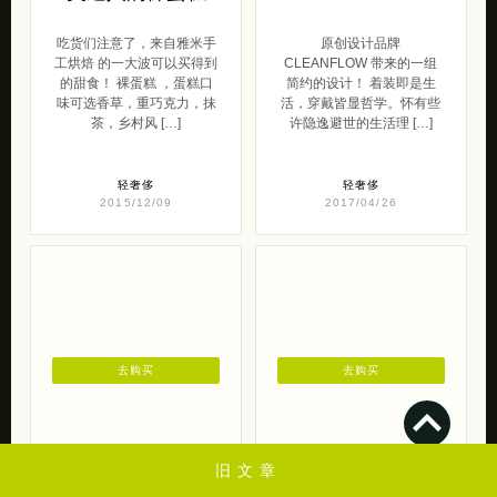
去购买
去购买
雅米手工烘焙 甜
原创设计 品牌
美迷人的裸蛋糕
CLEANFLOW
吃货们注意了，来自雅米手
原创设计品牌
工烘焙 的一大波可以买得到
CLEANFLOW 带来的一组
的甜食！ 裸蛋糕 ，蛋糕口
简约的设计！ 着装即是生
味可选香草，重巧克力，抹
活，穿戴皆显哲学。怀有些
茶，乡村风 […]
许隐逸避世的生活理 […]
轻奢侈
轻奢侈
2015/12/09
2017/04/26
旧文章