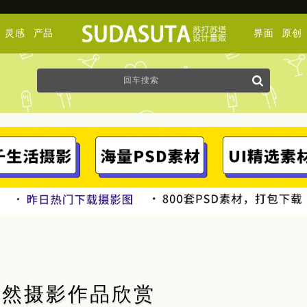
灵感
产品
界面
原创
ch 自然摄影作品欣赏