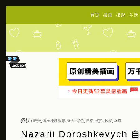
首页
插画
摄影
生活
摄影
/
唯美
,
国家地理杂志
,
春天
,
绿色
,
自然
,
航拍
,
风景
,
鸟瞰
Nazarii Doroshkevy