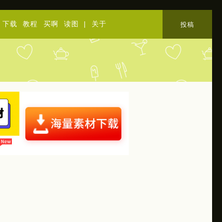
下载
教程
买啊
读图
|
关于
投稿