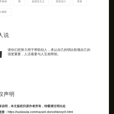
术插画
萌
超现实主义
造型设计
青春
白摄影
人说
请你们把努力用于帮助别人，承认自己的弱比歌颂自己的
强更重要，人活着要与人互相帮助。
权声明
殊说明，本文版权归原作者所有，转载请注明出处
链接：
https://sudasuta.com/nazarii-doroshkevych.html