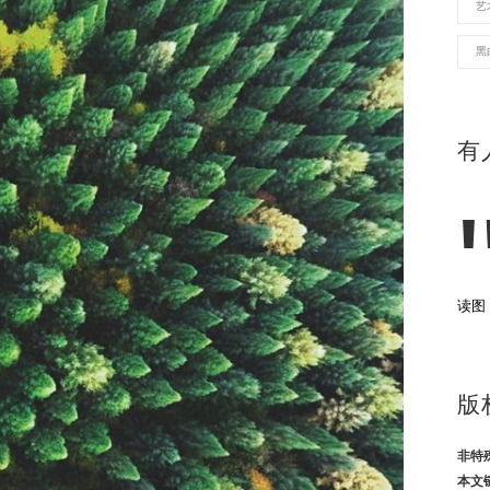
艺
黑
有
读图
版
非特
本文