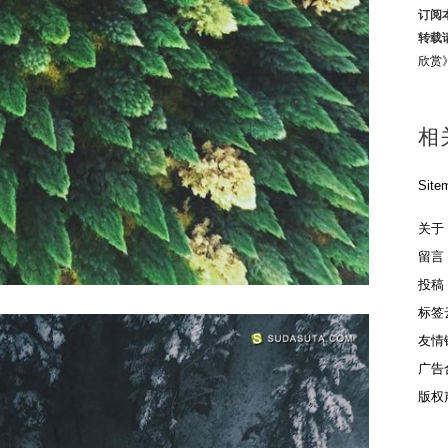
订阅
转载
欣赏
相
Site
关于
留言
投稿
标签
友情
广告
版权