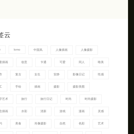
签云
G
lomo
中国风
人像插画
人像摄影
童插画
创意
卡通
可爱
同人
唯美
市
复古
女生
安静
影像日记
性感
工
手绘
插画
摄影
摄影美图
字艺术
旅行
旅行日记
时尚
时尚摄影
念插画
水彩
清新
游戏
漫画
灵感
约
美食
肖像摄影
自然
色彩
艺术