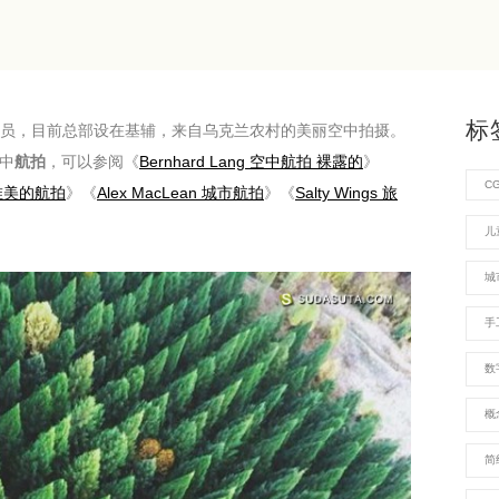
标
er和无人机飞行员，目前总部设在基辅，来自乌克兰农村的美丽空中拍摄。
空中
航拍
，可以参阅《
Bernhard Lang 空中航拍 裸露的
》
C
th 唯美的航拍
》《
Alex MacLean 城市航拍
》《
Salty Wings 旅
儿
城
手
数
概
简