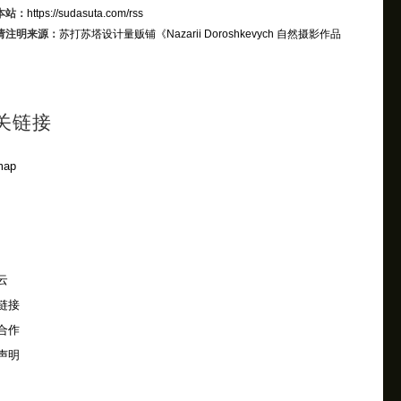
本站：
https://sudasuta.com/rss
请注明来源：
苏打苏塔设计量贩铺
《Nazarii Doroshkevych 自然摄影作品
》
关链接
map
云
链接
合作
声明