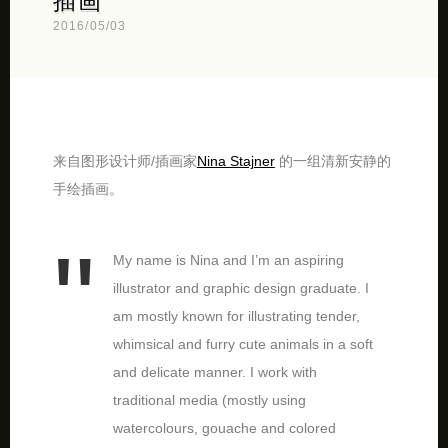
插画
2016/05/03
来自图形设计师/插画家
Nina Stajner
的一组清新安静的
手绘插画。
My name is Nina and I’m an aspiring
illustrator and graphic design graduate. I
am mostly known for illustrating tender,
whimsical and furry cute animals in a soft
and delicate manner. I work with
traditional media (mostly using
watercolours, gouache and colored