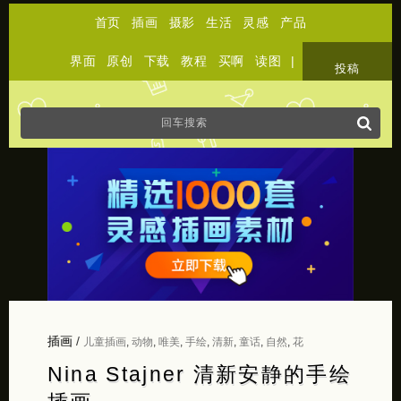
首页
插画
摄影
生活
灵感
产品
界面
原创
下载
教程
买啊
读图
|
关于
投稿
插画
/
儿童插画
,
动物
,
唯美
,
手绘
,
清新
,
童话
,
自然
,
花
Nina Stajner 清新安静的手绘