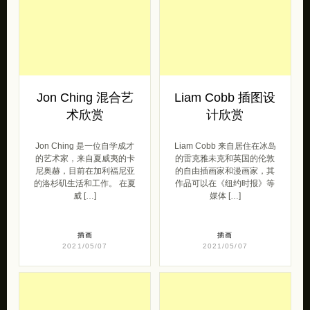
Jon Ching 混合艺
Liam Cobb 插图设
术欣赏
计欣赏
Jon Ching 是一位自学成才
Liam Cobb 来自居住在冰岛
的艺术家，来自夏威夷的卡
的雷克雅未克和英国的伦敦
尼奥赫，目前在加利福尼亚
的自由插画家和漫画家，其
的洛杉矶生活和工作。 在夏
作品可以在《纽约时报》等
威 […]
媒体 […]
插画
插画
2021/05/07
2021/05/07