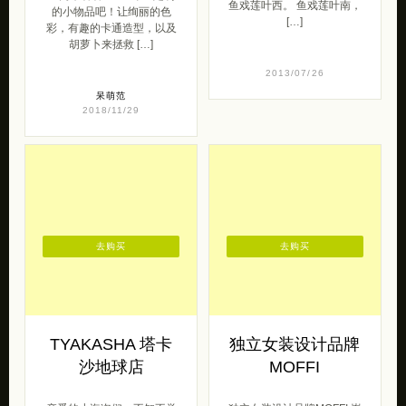
2018/11/29
去购买
去购买
TYAKASHA 塔卡
独立女装设计品牌
沙地球店
MOFFI
亲爱的小海盗们，不知不觉
独立女装设计品牌MOFFI 崇
TYAKASHA从07-08年已与
尚自由的街头风格。 Aviva
大家一起走过多年。当年的
is a stylish girl since […]
一个大学毕业生插画师，凭
借着 […]
女王范
2017/01/19