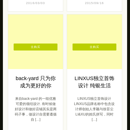
去购买
去购买
back-yard 只为你
LINXUS独立首饰
成为更好的你
设计 纯银生活
来自back-yard 的一组优雅
LINXUS独立首饰设计
可爱的领结设计. 有时候做
LINXUS品牌名称中包含设
好设计和做好店铺其实是两
计师创始人李颖与徐苜尘
码子事，做设计自需要遵循
LI&XU的姓氏拼写，同时
自 […]
[…]
型男范
轻奢侈
2015/11/19
2014/11/02