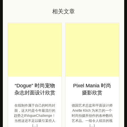
“Dogue” 时尚宠物
Pixel Mania 时尚
杂志封面设计欣赏
摄影欣赏
在线制作属于自己的时尚封
德国艺术总监和平面设计师
面，这大约是今年最流行的
Anette Klich 为米兰的一个
趋势之#VogueChallenge！
时尚拍摄所创作的各种数码
当然这还不足以吸引某些人
艺术品。一组令人炫目的视
[…]
[…]
摄影
生活
摄影
2020/06/19
2020/06/08