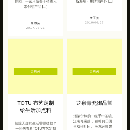
去购买
去购买
TOTU 布艺定制
龙泉青瓷御品堂
给生活加点料
活泼宁静的一组手中茶碗。
江南可采莲， 莲叶何田田，
烦躁无趣的生活需要拯救？
鱼戏莲叶间。 鱼戏莲叶东，
一同来看看TOTU布艺定制
鱼戏莲叶西。 鱼戏莲叶南，
的小物品吧！让绚丽的色
[…]
彩，有趣的卡通造型，以及
胡萝卜来拯救 […]
2013/07/26
呆萌范