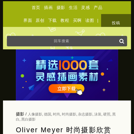
首页
插画
摄影
生活
灵感
产品
界面
原创
下载
教程
买啊
读图
|
关于
投稿
摄影
/
人像摄影
,
德国
,
时尚
,
时尚摄影
,
杂志摄影
,
泳装
,
硬照
,
黑
白
,
黑白摄影
Oliver Meyer 时尚摄影欣赏