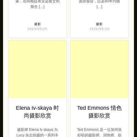
Elena Iv-skaya 时
Ted Emmons 情色
尚摄影欣赏
摄影欣赏
摄影师 Elena Iv skaya 为
Ted Emmons 是一位加州洛
Lucy 杂志拍摄的一系列丰
杉矶的摄影师、润饰师、创
富多彩的时尚大片，这位时
意总监、摄像师和平面艺术
尚美女摄影师以非常 […]
家。工作和管理了七家艺术
公司 […]
摄影
2020/05/21
摄影