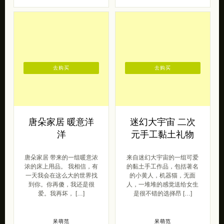
去购买
去购买
唐朵家居 暖意洋
迷幻大宇宙 二次
洋
元手工黏土礼物
唐朵家居 带来的一组暖意浓
来自迷幻大宇宙的一组可爱
浓的床上用品。 我相信，有
的黏土手工作品，包括著名
一天我会在这么大的世界找
的小黄人，机器猫，无面
到你。你再傻，我还是很
人，一堆堆的感觉送给女生
爱。我再坏， […]
是很不错的选择昂 […]
呆萌范
呆萌范
2016/03/03
2015/09/16