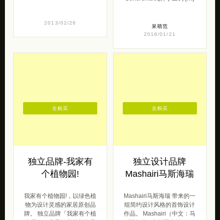
去购买
去购买
独立品牌-我家有
独立设计品牌
个植物园!
Mashairi马斯海瑞
我家有个植物园!，以绿色植
Mashairi马斯海瑞 带来的一
物为设计灵感的家居原创品
组简约设计风格的首饰设计
牌。 独立品牌「我家有个植
作品。 Mashairi（中文：马
物园」一家只做关于植物元
斯海瑞）集结国内外 […]
素创意产品 […]
女王范
2016/06/27
原创范
2017/08/21