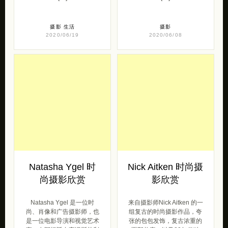
Natasha Ygel 时
Nick Aitken 时尚摄
尚摄影欣赏
影欣赏
Natasha Ygel 是一位时
来自摄影师Nick Aitken 的一
尚、肖像和广告摄影师，也
组复古的时尚摄影作品，夸
是一位电影导演和视觉艺术
张的包包发饰，复古浓重的
家，在阿根廷布宜诺斯艾利
面部妆容，以及80年代独
斯生 […]
[…]
摄影
摄影
2020/05/25
2020/05/25