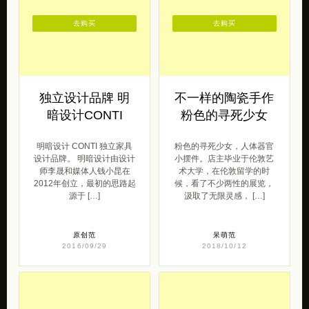
独立设计品牌 明
不一样的陶瓷手作
暗设计CONTI
粉色的寻死少女
明暗设计 CONTI 独立家具
粉色的寻死少女，人体器官
设计品牌。 明暗设计由设计
小摆件。店主毕业于伦敦艺
师李晟和媒体人钱小昆在
术大学，在伦敦留学的时
2012年创立，最初的思路起
候，看了不少两性的展览，
源于 […]
汲取了无限灵感， […]
原创范
呆萌范
2016/09/29
2018/10/12
去购买
去购买