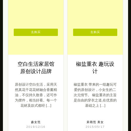
空白生活家居馆
椒盐重衣 趣玩设
原创设计品牌
计
原创设计空白生活，采用天
椒盐重衣 带来的一组趣玩可
然真花干花花材融合香薰精
爱的原创设计，小女生的二
油，不仅持久散香，还可作
次元情节。 椒盐重衣的主旨
为摆件，相当好看。每一个
是自由的穿衣之道,在优质的
花材及款式都经 […]
基础之上 […]
森女范
呆萌范
美女
2019/12/16
2015/05/17