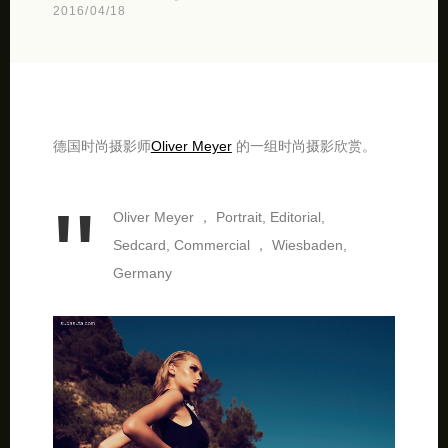
2016/04/18
德国时尚摄影师
Oliver Meyer
的一组时尚摄影欣赏。
Oliver Meyer ， Portrait, Editorial,
Sedcard, Commercial ， Wiesbaden,
Germany