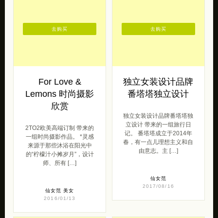
For Love &
独立女装设计品牌
Lemons 时尚摄影
番塔塔独立设计
欣赏
独立女装设计品牌番塔塔独
立设计 带来的一组旅行日
2TO2欧美高端订制 带来的
记。 番塔塔成立于2014年
一组时尚摄影作品。 *灵感
春，有一点儿理想主义和自
来源于那些沐浴在阳光中
由意志。主 […]
的“柠檬汁小摊岁月”，设计
师、所有 […]
仙女范
2017/08/16
仙女范
美女
2016/01/13
去购买
去购买