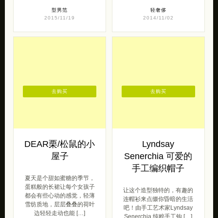
去购买
去购买
DEAR栗/松鼠的小
Lyndsay
屋子
Senerchia 可爱的
手工编织帽子
夏天是个甜如蜜糖的季节，
蛋糕般的长裙让每个女孩子
让这个造型独特的，有趣的
都会有些心动的感觉，轻薄
连帽衫来点缀你昏暗的生活
雪纺质地，层层叠叠的荷叶
吧！由手工艺术家Lyndsay
边轻轻走动也能 […]
Senerchia 纯粹手工钩 […]
2013/02/26
呆萌范
2016/01/21