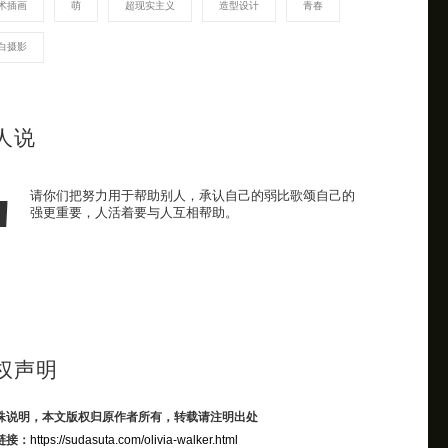
术插画
萌
超现实主义
造型设计
青春
白摄影
人说
请你们把努力用于帮助别人，承认自己的弱比歌颂自己的
强更重要，人活着要与人互相帮助。
权声明
殊说明，本文版权归原作者所有，转载请注明出处
链接：
https://sudasuta.com/olivia-walker.html