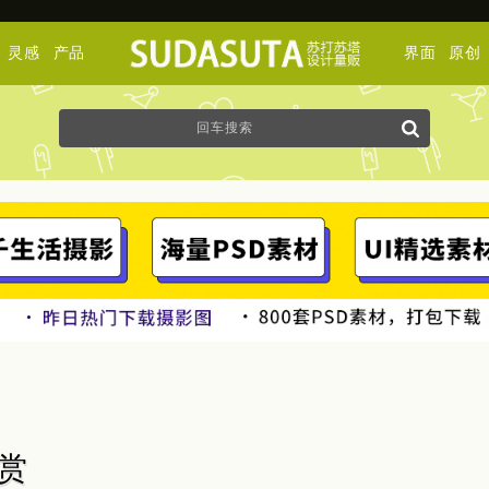
灵感
产品
界面
原创
欣赏