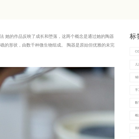
标
法 她的作品反映了成长和堕落，这两个概念是通过她的陶器
瑚礁的形状，由数千种微生物组成。 陶器是原始但优雅的未完
C
儿
城
手
数
概
简