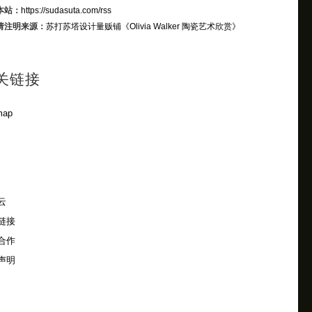
本站：
https://sudasuta.com/rss
请注明来源：
苏打苏塔设计量贩铺
《Olivia Walker 陶瓷艺术欣赏》
关链接
map
云
链接
合作
声明