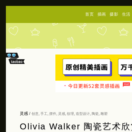
首页
插画
摄影
生活
灵感
/
创意
,
手工
,
摆件
,
灵感
,
纹理
,
造型设计
,
陶瓷
,
雕塑
Olivia Walker 陶瓷艺术