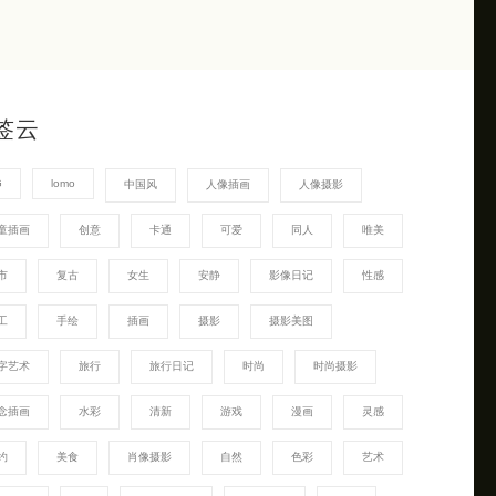
签云
G
lomo
中国风
人像插画
人像摄影
童插画
创意
卡通
可爱
同人
唯美
市
复古
女生
安静
影像日记
性感
工
手绘
插画
摄影
摄影美图
字艺术
旅行
旅行日记
时尚
时尚摄影
念插画
水彩
清新
游戏
漫画
灵感
约
美食
肖像摄影
自然
色彩
艺术