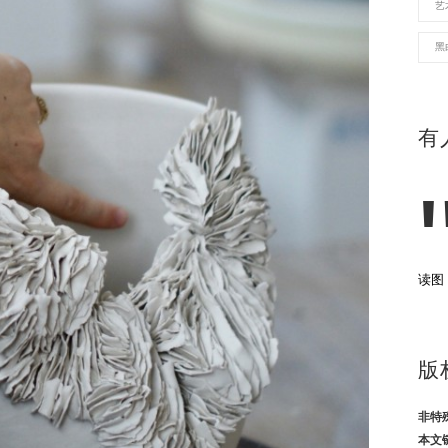
艺
黑
有
读图
版
非特
本文