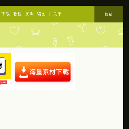
下载
教程
买啊
读图
|
关于
投稿