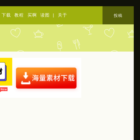
下载
教程
买啊
读图
|
关于
投稿