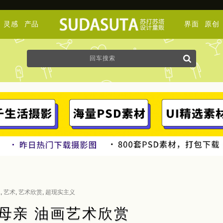
灵感
产品
界面
原创
像
,
艺术
,
艺术欣赏
,
超现实主义
隐藏的母亲 油画艺术欣赏