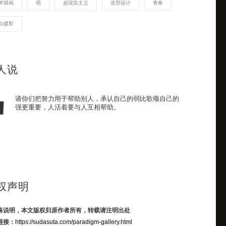
术插画
萌
超现实主义
造型设计
青春
白摄影
人说
请你们把努力用于帮助别人，承认自己的弱比歌颂自己的
强更重要，人活着要与人互相帮助。
权声明
殊说明，本文版权归原作者所有，转载请注明出处
链接：
https://sudasuta.com/paradigm-gallery.html