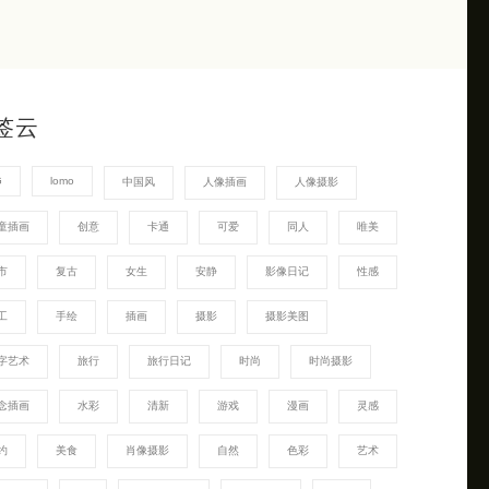
签云
G
lomo
中国风
人像插画
人像摄影
童插画
创意
卡通
可爱
同人
唯美
市
复古
女生
安静
影像日记
性感
工
手绘
插画
摄影
摄影美图
字艺术
旅行
旅行日记
时尚
时尚摄影
念插画
水彩
清新
游戏
漫画
灵感
约
美食
肖像摄影
自然
色彩
艺术