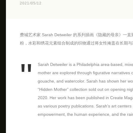
2021/05/12
费城艺术家 Sarah Detweiler 的系列插画《隐藏的母亲》
粉，水彩和绣花元素组合制成的织物通过将女性掩盖在长期与
Sarah Detweiler is a Philadelphia area-based, mi
mother are explored through figurative narratives c
gouache, and watercolor. Sarah has shown her work
“Hidden Mother” collection sold out on opening nig
2020. Her work has been published in Create Maga
as various poetry publications. Sarah’s art centers
empowerment, the human experience, and the rai