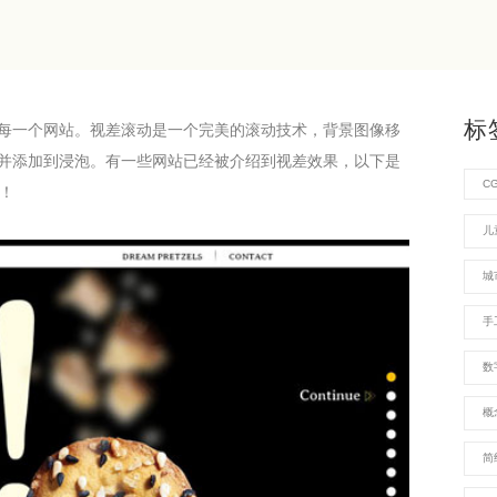
标
每一个网站。视差滚动是一个完美的滚动技术，背景图像移
并添加到浸泡。有一些网站已经被介绍到视差效果，以下是
C
！
儿
城
手
数
概
简