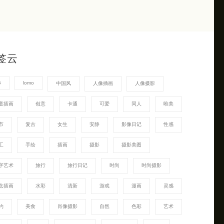
签云
G
lomo
中国风
人像插画
人像摄影
童插画
创意
卡通
可爱
同人
唯美
市
复古
女生
安静
影像日记
性感
工
手绘
插画
摄影
摄影美图
字艺术
旅行
旅行日记
时尚
时尚摄影
念插画
水彩
清新
游戏
漫画
灵感
约
美食
肖像摄影
自然
色彩
艺术