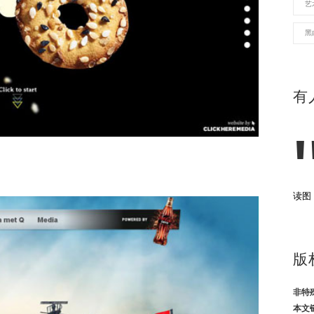
艺
黑
有
读图
版
非特
本文