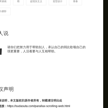
术插画
萌
超现实主义
造型设计
青春
白摄影
人说
请你们把努力用于帮助别人，承认自己的弱比歌颂自己的
强更重要，人活着要与人互相帮助。
权声明
殊说明，本文版权归原作者所有，转载请注明出处
链接：
https://sudasuta.com/parallax-scrolling-web.html