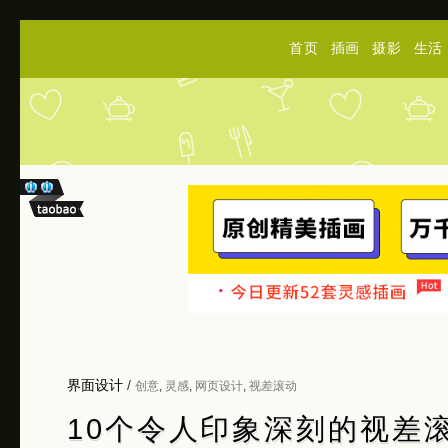
首页
插画
摄影
生活
界面设计
/
创意
,
灵感
,
网页设计
,
视差滚动
10个令人印象深刻的视差