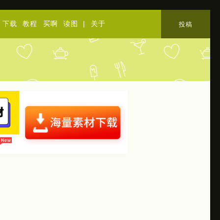
下载
教程
买啊
读图
|
关于
投稿