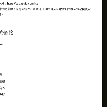
本站：
https://sudasuta.com/rss
请注明来源：
苏打苏塔设计量贩铺
《10个令人印象深刻的视差滚动网页设
赏》
关链接
map
云
链接
合作
声明