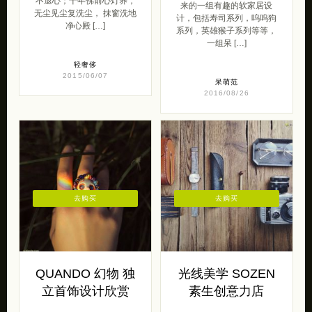
不退心；十年佛前心灯养，
来的一组有趣的软家居设
无尘见尘复洗尘， 抹窗洗地
计，包括寿司系列，呜呜狗
净心殿 […]
系列，英雄猴子系列等等，
一组呆 […]
轻奢侈
2015/06/07
呆萌范
2016/08/26
去购买
去购买
QUANDO 幻物 独
光线美学 SOZEN
立首饰设计欣赏
素生创意力店