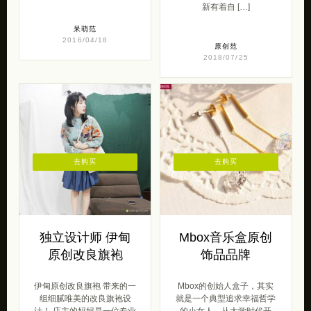
新有着自 […]
呆萌范
2016/04/18
原创范
2018/07/25
去购买
去购买
独立设计师 伊甸
Mbox音乐盒原创
原创改良旗袍
饰品品牌
伊甸原创改良旗袍 带来的一
Mbox的创始人盒子，其实
组细腻唯美的改良旗袍设
就是一个典型追求幸福哲学
计！ 店主的妈妈是一位专业
的小女人。从大学时代开