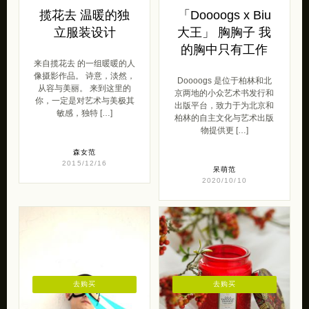
揽花去 温暖的独
「Doooogs x Biu
立服装设计
大王」 胸胸子 我
的胸中只有工作
来自揽花去 的一组暖暖的人
像摄影作品。 诗意，淡然，
Doooogs 是位于柏林和北
从容与美丽。 来到这里的
京两地的小众艺术书发行和
你，一定是对艺术与美极其
出版平台，致力于为北京和
敏感，独特 […]
柏林的自主文化与艺术出版
物提供更 […]
森女范
2015/12/16
呆萌范
2020/10/10
去购买
去购买