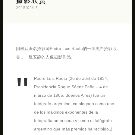
摄影欣赏
2015/02/15
阿根廷著名摄影师Pedro Luis Raota的一组黑白摄影欣
赏，一组安静的人像摄影作品。
Pedro Luis Raota (26 de abril de 1934,
Presidencia Roque Sáenz Peña – 4 de
marzo de 1986, Buenos Aires) fue un
fotógrafo argentino, catalogado como uno
de los máximos exponentes de la
fotografía americana y como el fotógrafo
argentino que más premios ha recibido.1