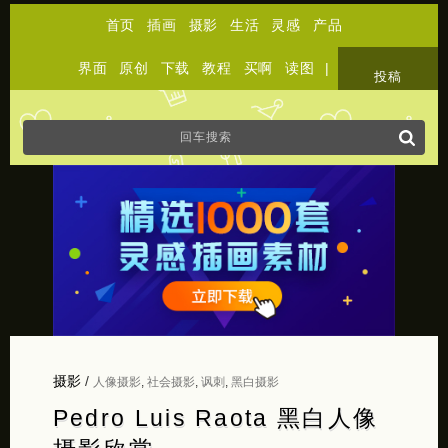
首页
插画
摄影
生活
灵感
产品
界面
原创
下载
教程
买啊
读图
|
关于
投稿
摄影
/
人像摄影
,
社会摄影
,
讽刺
,
黑白摄影
Pedro Luis Raota 黑白人像