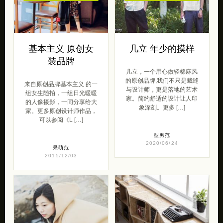
基本主义 原创女
几立 年少的摸样
装品牌
几立，一个用心做轻棉麻风
的原创品牌,我们不只是裁缝
来自原创品牌基本主义 的一
与设计师，更是落地的艺术
组女生随拍，一组日光暖暖
家。简约舒适的设计让人印
的人像摄影，一同分享给大
象深刻。更多 […]
家。更多原创设计师作品，
可以参阅《L […]
型男范
2020/06/24
呆萌范
2015/12/03