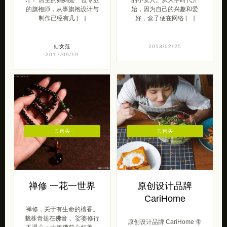
的旗袍师，从事旗袍设计与
始，因为自己的兴趣和爱
制作已经有几 […]
好，盒子便在网络 […]
仙女范
2013/02/25
2017/09/19
去购买
去购买
禅修 一花一世界
原创设计品牌
CariHome
禅修，关于有生命的檀香。
栽株青莲在佛音， 娑婆修行
原创设计品牌 CariHome 带