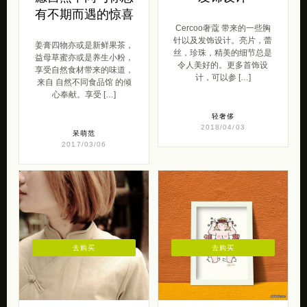
有不期而遇的惊喜
Cercoo奢蔻 带来的一些胸
针以及发饰设计。亮片，蕾
姜膏四物亦或是新鲜果茶，
丝，珍珠，精美的细节总是
益母草蜜亦或是养生小粉，
令人美好的。更多首饰设
享受自然食材带来的味道，
计，可以参 […]
来自 自然不同食品馆 的倾
心奉献。享受 […]
轻奢侈
2018/04/03
呆萌范
2017/03/06
去购买
去购买