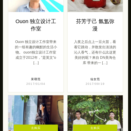
Ouon 独立设计工
芬芳于己 氤氲弥
作室
漫
Ouon 独立设计工作室带来
入夜之后点上一豆火苗，看
的一组有趣的幽默的生活小
着它跳动，并散发出淡淡的
物。 ouon独立设计工作室
沁人香气，还有什么比这更
成立于2012年，”是英文”o
美好的呢？来自 DN美淘仓
[…]
库 带来的一 […]
呆萌范
仙女范
2017/01/04
2017/09/19
去购买
去购买