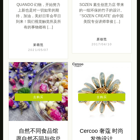
QUANDO 幻物，开始努力
SOZEN 素生创意力店 带来
上新也是对一切如常的期
的一组环保的竹子的设计。
待，加油，美好日常会早日
‘’SOZEN CREATE’ 由中国
到来！我们视觉触觉所及所
美院专业讲师章俊 […]
有的事物都有 […]
原创范
2017/04/10
呆萌范
2021/05/07
去购买
去购买
自然不同食品馆
Cercoo 奢蔻 时尚
愿自然不同与你总
发饰设计