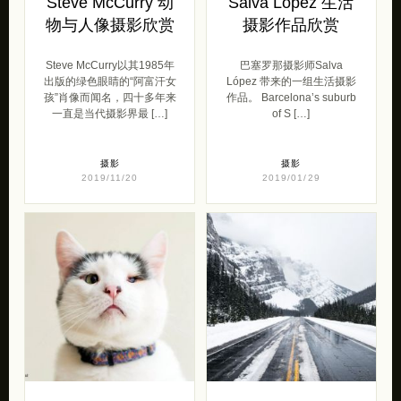
Steve McCurry 动
Salva López 生活
物与人像摄影欣赏
摄影作品欣赏
Steve McCurry以其1985年
巴塞罗那摄影师Salva
出版的绿色眼睛的“阿富汗女
López 带来的一组生活摄影
孩”肖像而闻名，四十多年来
作品。 Barcelona’s suburb
一直是当代摄影界最 […]
of S […]
摄影
摄影
2019/11/20
2019/01/29