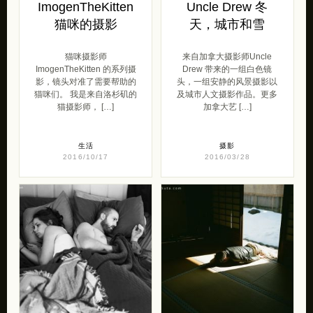
ImogenTheKitten
Uncle Drew 冬
猫咪的摄影
天，城市和雪
猫咪摄影师
来自加拿大摄影师Uncle
ImogenTheKitten 的系列摄
Drew 带来的一组白色镜
影，镜头对准了需要帮助的
头，一组安静的风景摄影以
猫咪们。 我是来自洛杉矶的
及城市人文摄影作品。更多
猫摄影师， […]
加拿大艺 […]
生活
摄影
2016/10/17
2016/03/28