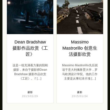
Dean Bradshaw
Massimo
摄影作品欣赏《工
Mastrorillo 创意生
匠》
活摄影欣赏
这是一组充满着力量的阳刚
Massimo Mastrorillo先后就
摄影，来自于摄影师Dean
读于意大利佩鲁贾大学，罗
Bradshaw 摄影作品欣赏
马欧洲设计学院。他的工作
《工匠》。 I’ […]
主要是从事纪录片项 […]
摄影
摄影
2015/01/29
2015/01/04