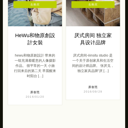
去购买
去购买
HeWu和物原創設
厌式房间 独立家
計女裝
具设计品牌
hewu和物原創設計 带来的
厌式房间-iiinsitu studio 是
一组充满着暖意的人像摄影
一个关于原创家具和生活空
作品。 很平常的一天 小旅
间的设计师品牌。 张厌戈，
行回来后的第二天 早晨醒来
独立家具品牌“厌 […]
时阳台 […]
原创范
2016/09/29
原创范
2016/01/20