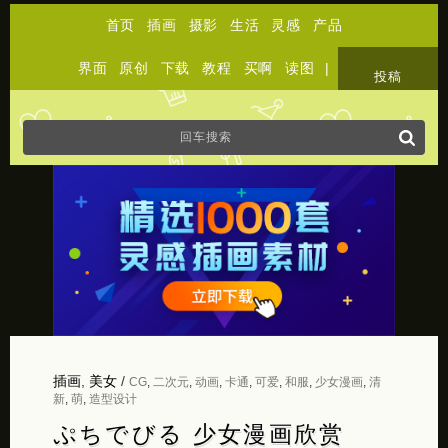
首页
插画
摄影
生活
灵感
产品
界面
原创
下载
教程
买啊
读图
|
关于
投稿
插画
,
美女
/
CG
,
二次元
,
动画
,
卡通
,
可爱
,
和服
,
少女漫画
,
清
新
,
萌
,
造型设计
ぷちでびる 少女漫画欣赏