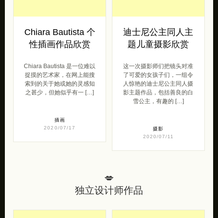
Chiara Bautista 个
迪士尼公主同人主
性插画作品欣赏
题儿童摄影欣赏
Chiara Bautista 是一位难以
这一次摄影师们把镜头对准
捉摸的艺术家，在网上能搜
了可爱的女孩子们，一组令
索到的关于她或她的灵感知
人惊艳的迪士尼公主同人摄
之甚少，但她似乎有一 […]
影主题作品，包括善良的白
雪公主，有趣的 […]
插画
2020/07/17
摄影
2020/07/11
💋
独立设计师作品