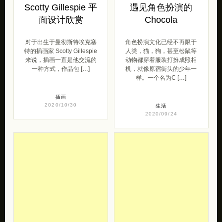
Scotty Gillespie 平
遇见角色扮演的
面设计欣赏
Chocola
对于出生于曼彻斯特埃克塞
角色扮演文化已经不再限于
特的插画家 Scotty Gillespie
人类，猫，狗，甚至松鼠等
来说，插画一直是他交流的
动物都穿着服装打扮成照相
一种方式，作品包 […]
机，就像原宿街头的少年一
样。一个名为C […]
插画
2020/10/30
生活
2020/09/24