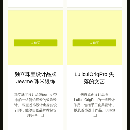
去购买
去购买
独立珠宝设计品牌
LullculOrigPro 失
Jewme 珠米银饰
落的文艺
独立珠宝设计品牌jewme 带
来自原创设计品牌
来的一组简约可爱的银饰设
LullculOrigPro 的一组设计
计。 珠宝首饰设计出身的设
作品，包括手工皮具设计，
计师，能够自创品牌撑起管
以及首饰设计作品。Lullcu
理经营 […]
[…]