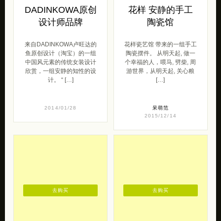
DADINKOWA原创
花样 安静的手工
设计师品牌
陶瓷馆
来自DADINKOWA卢旺达的
花样瓷艺馆 带来的一组手工
鱼原创设计（淘宝）的一组
陶瓷摆件。 从明天起, 做一
中国风元素的传统女装设计
个幸福的人，喂马, 劈柴, 周
欣赏，一组安静的知性的设
游世界，从明天起, 关心粮
计。 “ […]
[…]
2014/01/28
呆萌范
2015/12/14
去购买
去购买