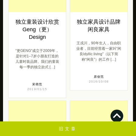
独立童装设计欣赏
独立家具设计品牌
Geng（更）
闲良家具
Design
王戎川，90年生人，自由职
业者，目前经营着一家叫“闲
“更GENG”成立于2009年，
良ldyllic living”（以下简
是针对1–7岁小朋友打造的
称“闲良”）的工作 […]
儿童时装品牌。我们的童装
每一季的独立款式 […]
原创范
2016/10/08
呆萌范
2019/01/15
旧文章
去购买
去购买