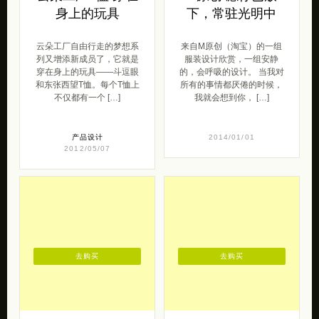
身上的玩具
下，常驻光明中
云朵工厂自由行走的梦想系
来自M原创（淘宝）的一组
列又增添新成员了，它就是
服装设计欣赏，一组安静
穿在身上的玩具——斗逗眼
的，会呼吸的设计。 当我对
和东张西望T恤。每个T恤上
所有的事情都厌倦的时候，
不仅都有一个 […]
我就会想到你， […]
产品设计
2014/01/01
2012/05/07
去购买
去购买