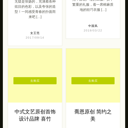
无疑是张扬的，充满着各种
繁重的礼服，着一席棉麻质
炫目的色彩，以及夸张的造
地的轻巧衣服 […]
型！一同感受青春的扑面而
来吧 […]
中国风
2019/03/22
女王范
2017/09/14
去购买
去购买
中式文艺原创首饰
喬恩原创 简约之
设计品牌 喜竹
美