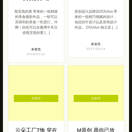
殷宜燕的窝 带来的一组精致
原创设计品牌店DOUilus 带
的美食摄影作品，一组可以
来的一组精巧细腻的设计，
买得到的美食！吃货们，冲
包括丝巾设计以及首饰设计
啊！你也可以在微博中关注
作品。 DOUilus 独立设 […]
@殷宜燕的窝 […]
原创范
2017/03/24
呆萌范
2016/01/11
去购买
去购买
云朵工厂T恤 穿在
M原创 愿你已放