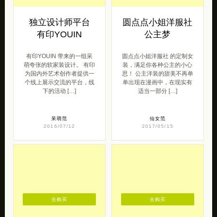
独立设计师平台
圆点点小姐洋服社
有印YOUIN
公主梦
有印YOUIN 带来的一组呆
圆点点小姐洋服社 的定制女
萌夸张的软家装设计。 有印
装，满足你各种公主的小心
为国内外艺术创作者提供一
思！ 公主洋装的甜美不再单
个线上展示交流的平台，线
单出现在漫画中，在现实有
下的活动 […]
适当一部分 […]
呆萌范
仙女范
2016/07/12
2017/05/15
去购买
去购买