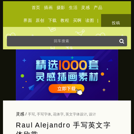
首页
插画
摄影
生活
灵感
产品
界面
原创
下载
教程
买啊
读图
|
关于
投稿
灵感
/
手写
,
手写字体
,
花体字
,
英文字体设计
,
设计
Raul Alejandro 手写英文字