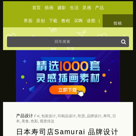
首页
插画
摄影
生活
灵感
产品
界面
原创
下载
教程
买啊
读图
|
关于
投稿
产品设计
/
vi
,
包装设计
,
印刷品设计
,
吃货
,
品牌设计
,
寿司
,
日
本
,
美食
,
色彩
,
视觉传达
日本寿司店Samurai 品牌设计