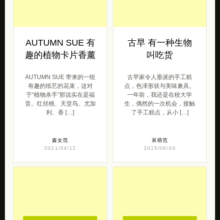
AUTUMN SUE 有
古早 有一种生物
趣的植物卡片香薰
叫吃货
AUTUMN SUE 带来的一组
古早家令人垂涎的手工糕
有趣的纸艺的花束，这对
点，色泽形状与美味兼具。
于“植物杀手”那说实在是福
一年前，我还是在校大学
音。红丝桃、天堂鸟、尤加
生，偶然的一次机会，接触
利、香 […]
了手工糕点，从小 […]
森女范
呆萌范
2021/04/12
2015/06/04