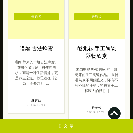
去购买
去购买
喵飨 古法蜂蜜
熊兆巷 手工陶瓷
器物欣赏
喵飨 带来的一组古法蜂蜜。
食物不仅仅是一种生理需
来自熊兆巷-极有家 的一组
求，而是一种生活情趣，更
绽开的手工陶瓷作品。 秉持
是养生之道。孙思邈在《备
着与众不同的眼光，怀有不
急千金要方》 […]
骄不躁的性格，坚持着手工
和匠人的精 […]
森女范
2016/05/12
轻奢侈
2015/10/21
旧文章