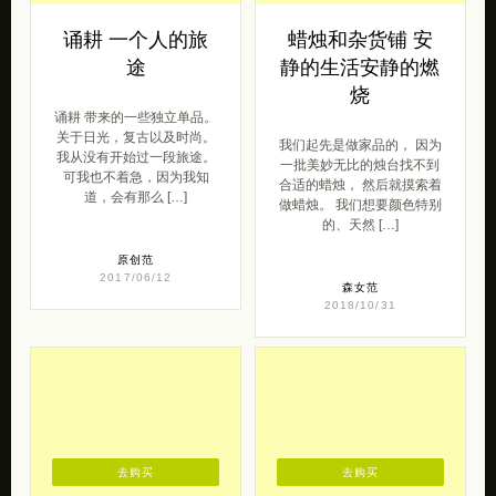
诵耕 一个人的旅
蜡烛和杂货铺 安
途
静的生活安静的燃
烧
诵耕 带来的一些独立单品。
关于日光，复古以及时尚。
我们起先是做家品的， 因为
我从没有开始过一段旅途。
一批美妙无比的烛台找不到
可我也不着急，因为我知
合适的蜡烛， 然后就摸索着
道，会有那么 […]
做蜡烛。 我们想要颜色特别
的、天然 […]
原创范
2017/06/12
森女范
2018/10/31
去购买
去购买