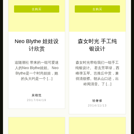
去购买
去购买
Neo Blythe 娃娃设
森女时光 手工纯
计欣赏
银设计
追随潮社 带来的一组可爱迷
森女时光带给我们一组手工
人的Neo Blythe娃娃。 Neo
纯银设计。 君去芳草绿，西
Blythe是一个时尚娃娃，她
峰弹玉琴。岂推丘中赏，兼
的头大约是一个 […]
得清烦襟。朝从山口还，出
岭闻清音。了 […]
呆萌范
2017/04/19
轻奢侈
2014/11/13