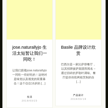
jose.naturallyjo 生
Basile 品牌设计欣
活太短暂让我们一
赏
同吃！
巴西尔是一家比萨饼餐厅，
以其招牌披萨面团而闻名 –
让我们跟着jose.naturallyjo
通过切碎的罗勒叶调味。餐
一同吃一些好吃的！这绝对
厅提供传统烤箱烹制的自
是味觉以及视觉的双重暴
[…]
击！这个仅仅16岁的 […]
产品设计
生活
2018/03/19
2018/03/23