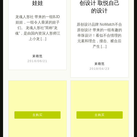
娃娃
创设计 取悦自己
的设计
龙魂人形社 带来的一组BJD
娃娃，一组令人垂涎的娃子
原创设计品牌 NoMatch不合
们。 龙魂人形社”简称“龙
原创设计 带来的一组有趣的
魂”，是由国内资深人形师江
串珠设计！看似不合情理的
上小龙 […]
元素和理念，撞击、糅合后
产生 […]
呆萌范
2016/06/21
呆萌范
2019/04/23
去购买
去购买