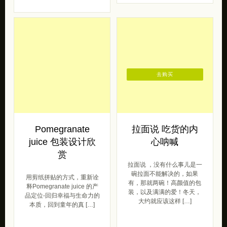
去购买
Pomegranate
拉面说 吃货的内
juice 包装设计欣
心呐喊
赏
拉面说 ，没有什么事儿是一
碗拉面不能解决的，如果
用剪纸拼贴的方式，重新诠
有，那就两碗！高颜值的包
释Pomegranate juice 的产
装，以及满满的爱！冬天，
品定位-回归幸福与生命力的
大约就应该这样 […]
本质，回到童年的真 […]