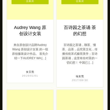
去购买
去购买
Audrey Wang 原
百诗园之茶诵 茶
创设计女装
的幻想
来自原创设计品牌Audrey
百诗园之茶诵，聊茶、懂
Wang 原创设计女装 的一组
茶、品茶，品究茶文化，传
原创服装设计作品。 首先介
播传统宋式极简美学；百诗
绍一下AUDREY WA […]
园茶诵，这里有你对茶的一
切幻想！ 中国已 […]
女王范
2016/01/01
仙女范
2017/08/30