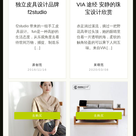
独立皮具设计品牌
VIA 途经 安静的珠
f2studio
宝设计欣赏
f2studio 带来的一组手工皮
赤足淌过溪流，摘过一把野
具设计。 fun是一种高妙的
花高举过头顶，她的眼睛里
生活态度，从乐观角度去看
住着一片透明的海，柔软的
待世间万物，捕捉、制造乐
触角轻盈的可以乘下人间五
[…]
味。来自VIA […]
原创范
呆萌范
2016/11/16
2020/03/08
去购买
去购买