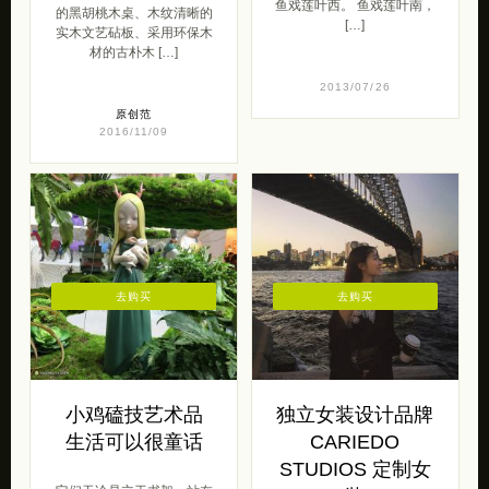
鱼戏莲叶西。 鱼戏莲叶南，
的黑胡桃木桌、木纹清晰的
[…]
实木文艺砧板、采用环保木
材的古朴木 […]
2013/07/26
原创范
2016/11/09
去购买
去购买
小鸡磕技艺术品
独立女装设计品牌
生活可以很童话
CARIEDO
STUDIOS 定制女