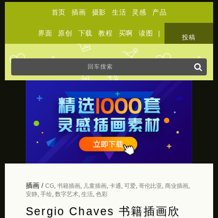
首页
插画
摄影
生活
灵感
产品
界面
原创
下载
教程
买啊
读图
|
关于
投稿
插画
/
CG
,
书籍插画
,
儿童插画
,
卡通
,
可爱
,
哥伦比亚
,
商业插画
,
安静
,
手绘
,
数字艺术
,
生活
,
色彩
Sergio Chaves 书籍插画欣