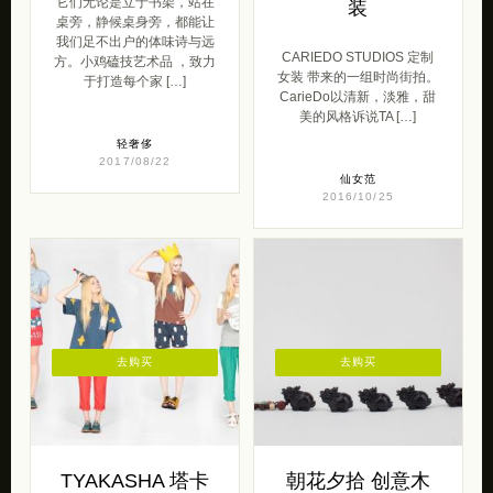
它们无论是立于书架，站在
装
桌旁，静候桌身旁，都能让
我们足不出户的体味诗与远
CARIEDO STUDIOS 定制
方。小鸡磕技艺术品 ，致力
女装 带来的一组时尚街拍。
于打造每个家 […]
CarieDo以清新，淡雅，甜
美的风格诉说TA […]
轻奢侈
2017/08/22
仙女范
2016/10/25
去购买
去购买
TYAKASHA 塔卡
朝花夕拾 创意木