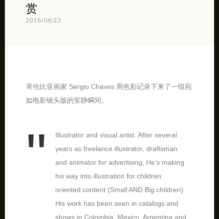
赏
2016/08/22
哥伦比亚画家 Sergio Chaves 用色彩记录下来了一组宛
如电影镜头版的安静瞬间。
Illustrator and visual artist. After several
years as freelance illustrator, draftsman
and animator for advertising, He’s making
his way into illustration for children
oriented content (Small AND Big children).
His work has been seen in catalogs and
shows in Colombia, Mexico, Argentina and