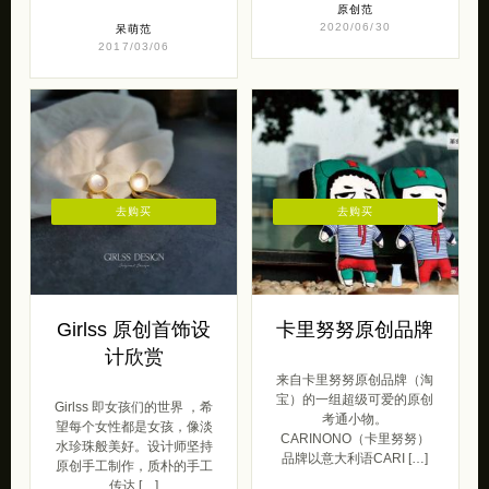
原创范
2020/06/30
呆萌范
2017/03/06
去购买
去购买
Girlss 原创首饰设
卡里努努原创品牌
计欣赏
来自卡里努努原创品牌（淘
宝）的一组超级可爱的原创
Girlss 即女孩们的世界 ，希
考通小物。
望每个女性都是女孩，像淡
CARINONO（卡里努努）
水珍珠般美好。设计师坚持
品牌以意大利语CARI […]
原创手工制作，质朴的手工
传达 […]