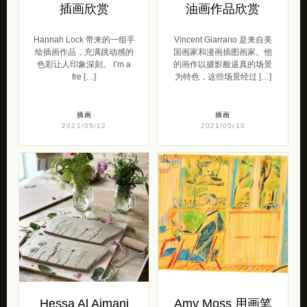
插画欣赏
油画作品欣赏
Hannah Lock 带来的一组手
Vincent Giarrano 是来自美
绘插画作品，充满跳动感的
国画家和漫画插图画家。他
色彩让人印象深刻。 I’m a
的画作以摄影般逼真的场景
fre […]
为特色，这些场景经过 […]
插画
插画
2021/05/12
2021/05/10
Hessa Al Ajmani
Amy Moss 用画笔