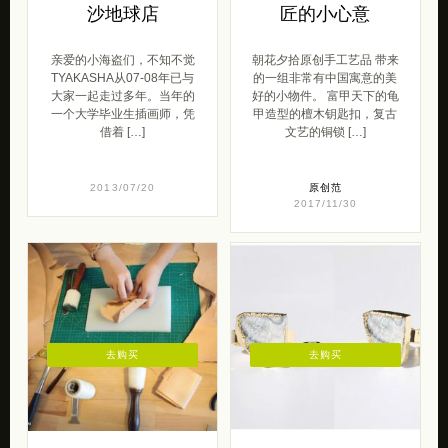
沙地球店
匠的小心意
亲爱的小海盗们，不知不觉
朝花夕拾原创手工艺品 带来
TYAKASHA从07-08年已与
的一组非常有中国寓意的美
大家一起走过多年。当年的
好的小物件。 富甲天下的龟
一个大学毕业生插画师，凭
甲造型的檀木钥匙扣，复古
借着 […]
文艺的铜锁 […]
2013/07/20
原创范
2017/11/30
去购买
去购买