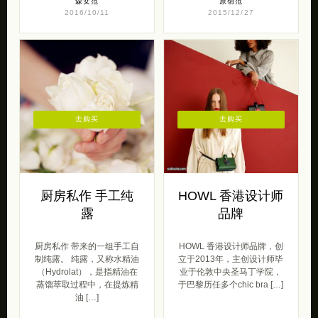
森女范
原创范
2016/10/11
2015/12/27
去购买
去购买
厨房私作 手工纯
HOWL 香港设计师
露
品牌
厨房私作 带来的一组手工自
HOWL 香港设计师品牌，创
制纯露。 纯露，又称水精油
立于2013年，主创设计师毕
（Hydrolat），是指精油在
业于伦敦中央圣马丁学院，
蒸馏萃取过程中，在提炼精
于巴黎历任多个chic bra […]
油 […]