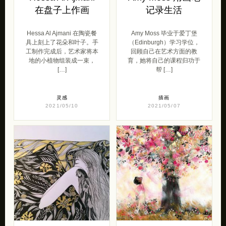
在盘子上作画
记录生活
Hessa Al Ajmani 在陶瓷餐
Amy Moss 毕业于爱丁堡
具上刻上了花朵和叶子。手
（Edinburgh）学习学位，
工制作完成后，艺术家将本
回顾自己在艺术方面的教
地的小植物组装成一束，
育，她将自己的课程归功于
[…]
帮 […]
灵感
插画
2021/05/10
2021/05/07