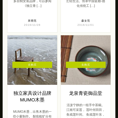
多自制女装品牌，可以参阅
艺轻生活。传承中国瓷都-德
《独立青 […]
化传统工 […]
呆萌范
森女范
2016/11/28
2016/11/01
去购买
去购买
独立家具设计品牌
龙泉青瓷御品堂
MUMO木墨
活泼宁静的一组手中茶碗。
江南可采莲， 莲叶何田田，
MUMO木墨，出售木墨的一
鱼戏莲叶间。 鱼戏莲叶东，
些小量制作。 裂痕粗犷分布