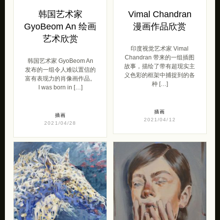
韩国艺术家
Vimal Chandran
GyoBeom An 绘画
漫画作品欣赏
艺术欣赏
印度视觉艺术家 Vimal
Chandran 带来的一组插图
韩国艺术家 GyoBeom An
故事，描绘了带有超现实主
发布的一组令人难以置信的
义色彩的框架中捕捉到的各
富有表现力的肖像画作品。
种 […]
I was born in […]
插画
插画
2021/04/12
2021/04/28