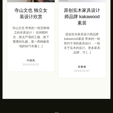
寺山文也 独立女
原创实木家具设计
装设计欣赏
师品牌 kakawood
素居
寺山文也 带来的一组安静独
立的本真设计！ 在闲暇时
原创实木家具设计师品牌
光，除去严谨的工服、换下
kakawood素居 带来的一组
繁重的礼服，着一席棉麻质
简约干净的家具设计，一组
地的轻巧衣服 […]
关于实木的设计。更多家具
品牌，可 […]
中国风
2019/03/22
轻奢侈
2016/11/07