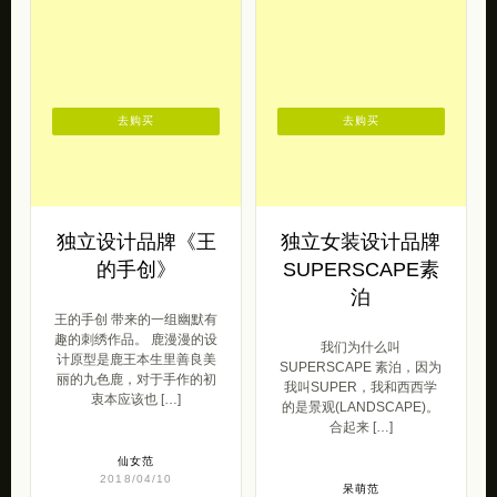
去购买
去购买
独立设计品牌《王
独立女装设计品牌
的手创》
SUPERSCAPE素
泊
王的手创 带来的一组幽默有
趣的刺绣作品。 鹿漫漫的设
我们为什么叫
计原型是鹿王本生里善良美
SUPERSCAPE 素泊，因为
丽的九色鹿，对于手作的初
我叫SUPER，我和西西学
衷本应该也 […]
的是景观(LANDSCAPE)。
合起来 […]
仙女范
2018/04/10
呆萌范