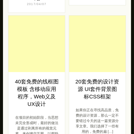
2017/04/07
40套免费的线框图
20套免费的设计资
模板 含移动应用
源 UI套件背景图
程序，Web义及
标CSS框架
UX设计
如果你正在寻找高品质，免
费的设计资源，那么一定不
在项目的初始阶段，当思想
要错过今天的这一篇资源分
未完全形成时，最好的做法
享文章。我们选择了一些有
是通过剥离所有的视觉元
用的，免费的扁 […]
素，来创建交互图，以帮助