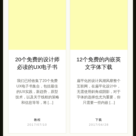
20个免费的设计师
12个免费的内嵌英
必读的UX电子书
文字体下载
我们已经收集了20个免费
扁平化的设计风潮风靡整个
UX电子书集合，包括最佳
互联网，在扁平化设计中，
的UX实践，新趋势，原型
无需使用斜角或阴影，对于
技术，以及关于线框的策略
字体的选择也尤为重要，你
和信息等等，将 […]
只需要一些内嵌 […]
教程
下载
2017/07/10
2017/04/28