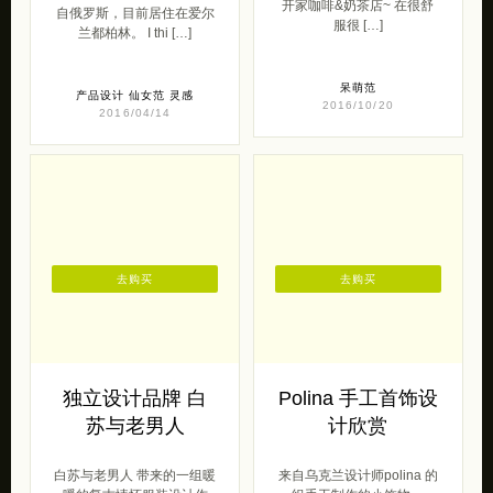
开家咖啡&奶茶店~ 在很舒
自俄罗斯，目前居住在爱尔
服很 […]
兰都柏林。 I thi […]
呆萌范
产品设计
仙女范
灵感
2016/10/20
2016/04/14
去购买
去购买
独立设计品牌 白
Polina 手工首饰设
苏与老男人
计欣赏
白苏与老男人 带来的一组暖
来自乌克兰设计师polina 的