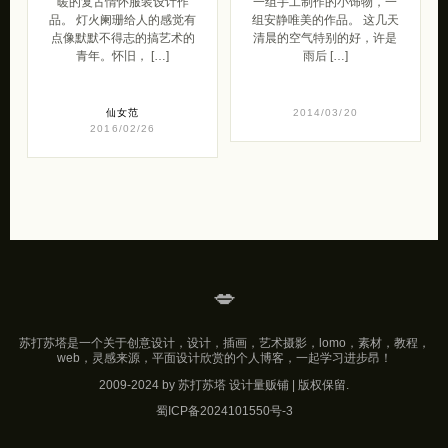
暖的复古情怀服装设计作
一组手工制作的小饰物，一
品。 灯火阑珊给人的感觉有
组安静唯美的作品。 这几天
点像默默不得志的搞艺术的
清晨的空气特别的好，许是
青年。怀旧， […]
雨后 […]
仙女范
2014/03/20
2016/02/26
💋
苏打苏塔是一个关于创意设计，设计，插画，艺术摄影，lomo，素材，教程，
web，灵感来源，平面设计欣赏的个人博客，一起学习进步昂！
2009-2024 by 苏打苏塔 设计量贩铺 | 版权保留.
蜀ICP备2024101550号-3