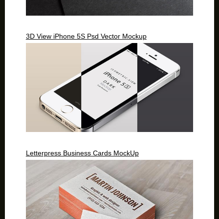
3D View iPhone 5S Psd Vector Mockup
Letterpress Business Cards MockUp