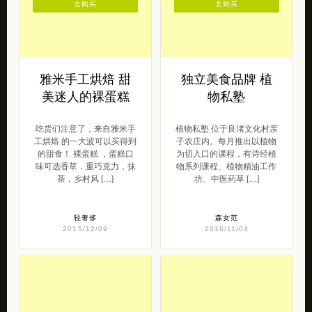
去购买
去购买
雅米手工烘焙 甜
独立美食品牌 植
美迷人的裸蛋糕
物私塾
吃货们注意了，来自雅米手
植物私塾 位于良渚文化村亲
工烘焙 的一大波可以买得到
子农庄内。每月推出以植物
的甜食！ 裸蛋糕 ，蛋糕口
为切入口的课程，有诗经植
味可选香草，重巧克力，抹
物系列课程、植物精油工作
茶，乡村风 […]
坊、中医药草 […]
轻奢侈
森女范
2015/12/09
2016/11/04