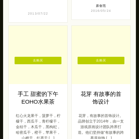
原创范
2016/05/24
2013/07/22
去购买
去购买
手工 甜蜜的下午
花芽 有故事的首
EOHO水果茶
饰设计
红心火龙果干，菠萝干，柠
花芽，有故事的首饰设计。
檬干，西瓜干，青柠檬干，
品牌创立于2014年，由一支
金桔干，木瓜干，黑枸杞，
游戏原画设计团队跨界打
哈密瓜干，橙干，苹果干，
造。他们坚持做“有故事的跨
山楂干，红枣干 […]
界原创饰 […]