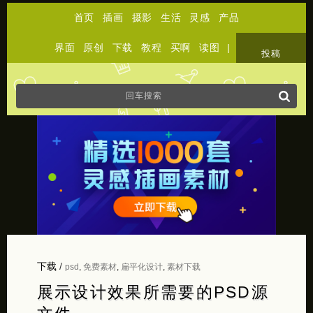
首页
插画
摄影
生活
灵感
产品
界面
原创
下载
教程
买啊
读图
|
关于
投稿
下载
/
psd
,
免费素材
,
扁平化设计
,
素材下载
展示设计效果所需要的PSD源