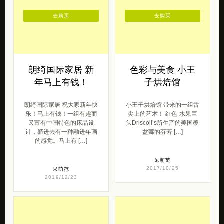
去购买
去购买
朗绮国际家居 新
色彩与美食 小王
年马上有钱！
子烘焙馆
朗绮国际家居 祝大家新年快
小王子烘焙馆 带来的一组舌
乐！马上有钱！一组有趣而
尖上的艺术！ 红色-水果巨
又富有中国特色的床品设
头Driscoll’s所生产的美国覆
计，躺进去有一种融进年画
盆莓的芬芳 […]
的感觉。马上有 […]
呆萌范
2017/10/25
呆萌范
2019/12/23