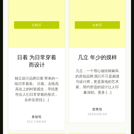
去购买
去购买
日着 为日常穿着
几立 年少的摸样
而设计
几立，一个用心做轻棉麻风
的原创品牌,我们不只是裁缝
独立设计品牌日着 带来的一
与设计师，更是落地的艺术
组日常着装。 日着。去除高
家。简约舒适的设计让人印
高在上的时装观念，寻找更
象深刻。更多 […]
符合人们日常穿着的形式，
在朴实里找 […]
型男范
2020/06/24
原创范
2017/09/04