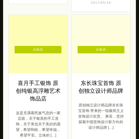
2017/05/19
去购买
去购买
喜月手工银饰 原
东长珠宝首饰 原
创纯银高浮雕艺术
创独立设计师品牌
饰品店
原创独立设计师品牌东长珠
宝首饰 带来的一组极简主义
这是充满着民族气息的一家
首饰设计欣赏。 東長，坚持
店面，关于银质的手工首
探索中国首饰设计新方向的
饰，关于美也关于美好的愿
设计师品牌 […]
望，希望和睦，希望幸福，
希望平安。立体的 […]