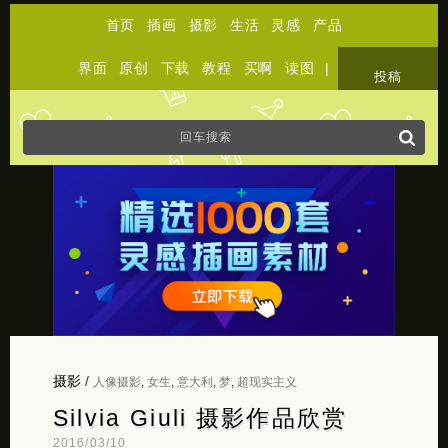
首页
插画
摄影
生活
灵感
产品
界面
原创
下载
教程
买啊
读图
|
关于
投稿
摄影
/
人像摄影
,
女生
,
意大利
,
梦
,
超现实主义
Silvia Giuli 摄影作品欣赏
2016/03/10