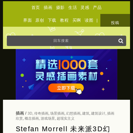
首页
插画
摄影
生活
灵感
产品
界面
原创
下载
教程
买啊
读图
|
关于
投稿
插画
/
3D
,
传奇插画
,
场景插画
,
幻想插画
,
建筑
,
建筑设计
,
插画
欣赏
,
概念插画
,
游戏场景
,
超现实主义
Stefan Morrell 未来派3D幻