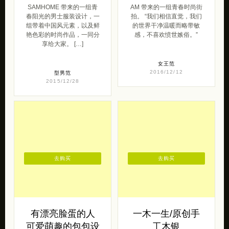
SAMHOME 带来的一组青
AM 带来的一组青春时尚街
春阳光的男士服装设计，一
拍。 “我们相信直觉，我们
组带着中国风元素，以及鲜
的世界干净温暖而略带敏
艳色彩的时尚作品，一同分
感，不喜欢愤世嫉俗。”
享给大家。 […]
女王范
2016/12/12
型男范
2015/12/28
去购买
去购买
有漂亮脸蛋的人
一木一生/原创手
可爱萌趣的包包设
工木银