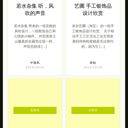
若水杂集 听，风
艺圃 手工银饰品
吹的声音
设计欣赏
若水杂集 带来的一组安静的
来自艺圃（淘宝） 的一组手
风铃设计，一组取悦自己和
工银饰品设计欣赏。 夫子相
心情的小物件。 外型美富士
信手工工艺无论工业文明发
山像真的在霿里出现一样，
展到何种程度都是无法替代
声音也很清 […]
的，因为它 […]
中国风
原创
2020/10/10
2013/10/18
去购买
去购买