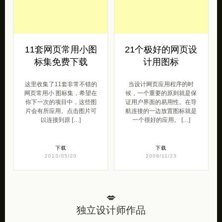
11套网页常用小图
21个极好的网页设
标集免费下载
计用图标
这里收集了11套非常不错的
当设计网页应用程序的时
网页常用小 图标集，希望在
候，一个重要的原则就是保
你下一次的项目中，这些图
证用户界面的易用性。在导
片会有所应用。点击图片可
航连接的一边放置图标就是
以连接到原 […]
一个很好的应用。 […]
下载
下载
2010/05/20
2009/11/23
💋
独立设计师作品