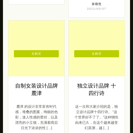
呆萌范
2021/05/07
去购买
去购买
自制女装设计品牌
独立设计品牌 十
麓津
四行诗
麓津 的设计非常富有时代
这一次和大家介绍的是，独
感，堆叠的图案，绚丽的色
立设计品牌十四行诗。 “这
彩，迷人性感的蕾丝，以及
个世界好不了了。”这种惆怅
漂亮的小立领，充满着雨后
由来已久，在这个越来越变
日光下浓浓的性 […]
幻莫测，越 […]