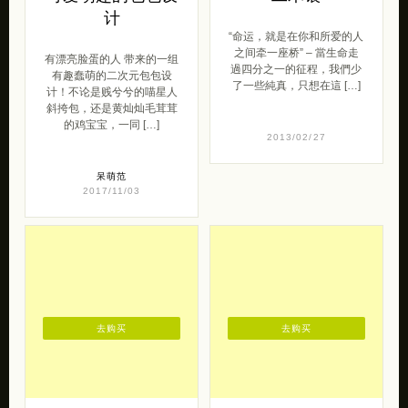
计
“命运，就是在你和所爱的人
之间牵一座桥” – 當生命走
有漂亮脸蛋的人 带来的一组
過四分之一的征程，我們少
有趣蠢萌的二次元包包设
了一些純真，只想在這 […]
计！不论是贱兮兮的喵星人
斜挎包，还是黄灿灿毛茸茸
的鸡宝宝，一同 […]
2013/02/27
呆萌范
2017/11/03
去购买
去购买