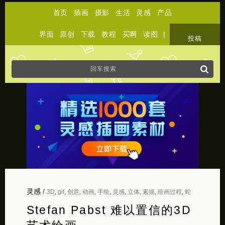
首页
插画
摄影
生活
灵感
产品
界面
原创
下载
教程
买啊
读图
|
关于
投稿
灵感
/
3D
,
gif
,
创意
,
动画
,
手绘
,
灵感
,
立体
,
素描
,
绘画过程
,
蛇
Stefan Pabst 难以置信的3D