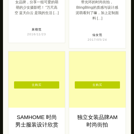
女品牌，分享一组可爱的萌
带光环的时尚街拍，
萌的少女摄影吧！ “万尺高
BlingBling的质感与设计感
空 蓝天白云 是我的生活 […]
泥萌看到了嘛，加上定制面
料 […]
呆萌范
2016/11/23
仙女范
2017/05/24
去购买
去购买
SAMHOME 时尚
独立女装品牌AM
男士服装设计欣赏
时尚街拍