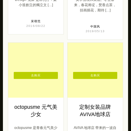
小笛創立的獨立文 […]
来，春花将绽，焚香点茶，
挂画插花，期待 […]
呆萌范
2016/08/22
中国风
2019/05/13
去购买
去购买
octopusme 元气美
定制女装品牌
少女
AVIVA地球店
octopusme 是青春元气美少
AVIVA 地球店 带来的一波自