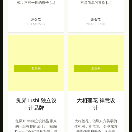
式，不可一世的猴子 […]
不是简单的喜欢 […]
原创范
原创范
2015/12/07
2016/08/10
去购买
去购买
兔屎Tushi 独立设
大相莲花 禅意设
计品牌
计
兔屎Tushi獨立设计品 带来
大相莲花，倡导东方美学的
的一组有趣的设计。 Tushi
体和用，器与境。 分享东方
Design“兔屎”是林孔仔＋梁
美学佳境和美物。冬去春