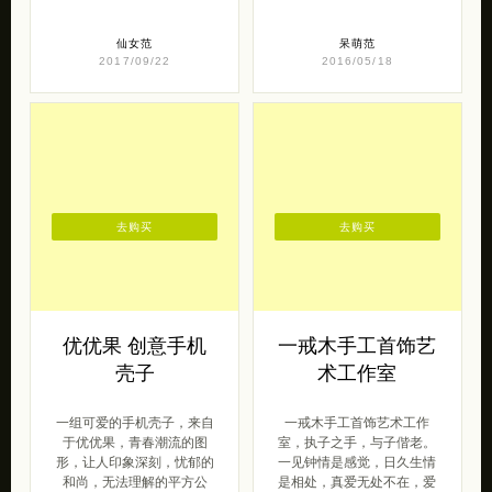
仙女范
呆萌范
2017/09/22
2016/05/18
去购买
去购买
优优果 创意手机
一戒木手工首饰艺
壳子
术工作室
一组可爱的手机壳子，来自
一戒木手工首饰艺术工作
于优优果，青春潮流的图
室，执子之手，与子偕老。
形，让人印象深刻，忧郁的
一见钟情是感觉，日久生情
和尚，无法理解的平方公
是相处，真爱无处不在，爱