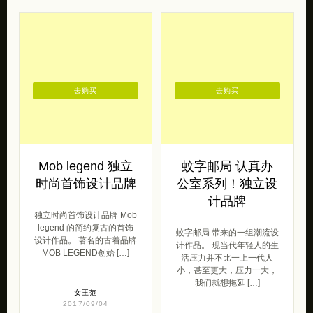
去购买
去购买
Mob legend 独立
蚊字邮局 认真办
时尚首饰设计品牌
公室系列！独立设
计品牌
独立时尚首饰设计品牌 Mob
legend 的简约复古的首饰
蚊字邮局 带来的一组潮流设
设计作品。 著名的古着品牌
计作品。 现当代年轻人的生
MOB LEGEND创始 […]
活压力并不比一上一代人
小，甚至更大，压力一大，
我们就想拖延 […]
女王范
2017/09/04