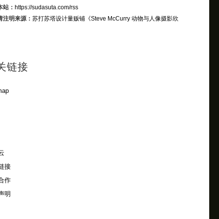
本站：
https://sudasuta.com/rss
请注明来源：
苏打苏塔设计量贩铺
《Steve McCurry 动物与人像摄影欣
关链接
map
云
链接
合作
声明