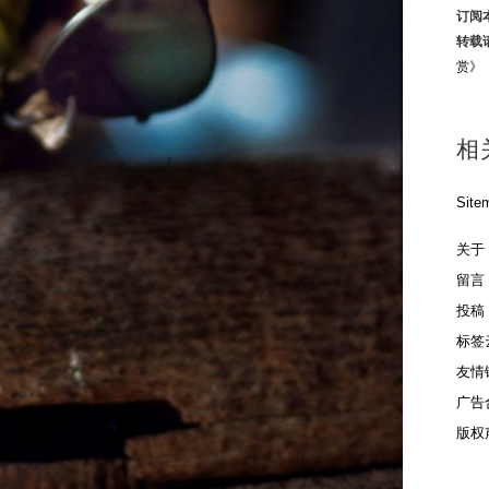
订阅
转载
赏》
相
Site
关于
留言
投稿
标签
友情
广告
版权