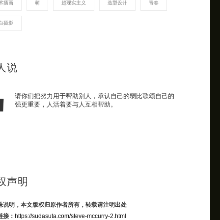
术插画
萌
超现实主义
造型设计
青春
白摄影
人说
请你们把努力用于帮助别人，承认自己的弱比歌颂自己的
强更重要，人活着要与人互相帮助。
权声明
殊说明，本文版权归原作者所有，转载请注明出处
链接：
https://sudasuta.com/steve-mccurry-2.html