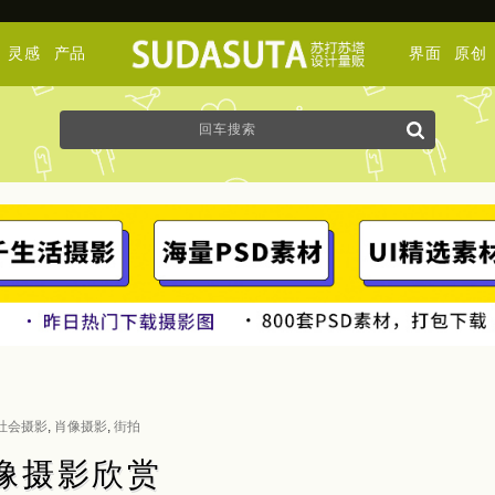
灵感
产品
界面
原创
社会摄影
,
肖像摄影
,
街拍
与人像摄影欣赏