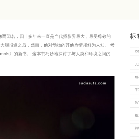
标
女孩”肖像而闻名，四十多年来一直是当代摄影界最大，最受尊敬的
的大胆报道之后，然而，他对动物的其他热情却鲜为人知。 考
C
y。Animals》的新书。 这本书巧妙地探讨了与人类和环境之间的
儿
城
手
数
概
简