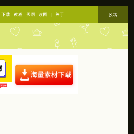
下载
教程
买啊
读图
|
关于
投稿