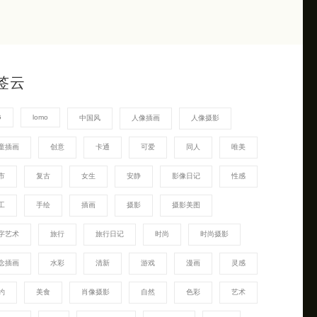
签云
G
lomo
中国风
人像插画
人像摄影
童插画
创意
卡通
可爱
同人
唯美
市
复古
女生
安静
影像日记
性感
工
手绘
插画
摄影
摄影美图
字艺术
旅行
旅行日记
时尚
时尚摄影
念插画
水彩
清新
游戏
漫画
灵感
约
美食
肖像摄影
自然
色彩
艺术