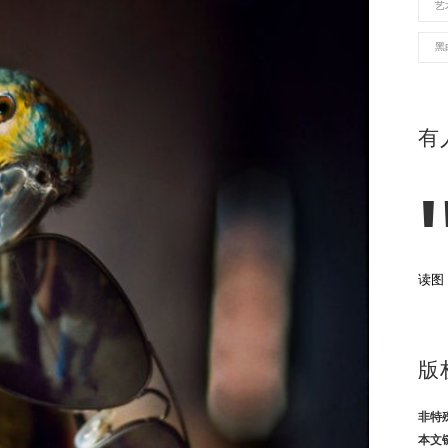
艺
黑
有
读图
版
非特
本文