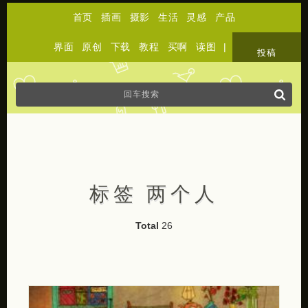
首页
插画
摄影
生活
灵感
产品
界面
原创
下载
教程
买啊
读图
|
关于
投稿
标签 两个人
Total
26