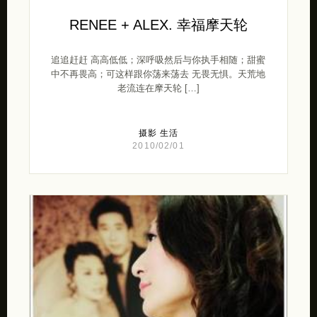
RENEE + ALEX. 幸福摩天轮
追追赶赶 高高低低；深呼吸然后与你执手相随；甜蜜
中不再畏高；可这样跟你荡来荡去 无畏无惧。天荒地
老流连在摩天轮 […]
摄影
生活
2010/02/01