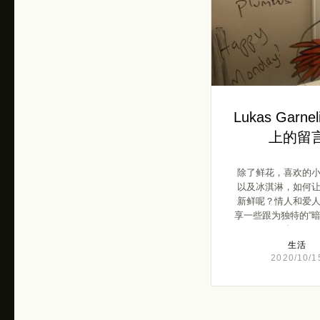
Lukas Garne
上的留
除了鲜花，喜欢的
以及冰淇淋，如何
新鲜呢？情人和爱
享一些跟为独特的“暗
真 […]
生活
2020/10/1