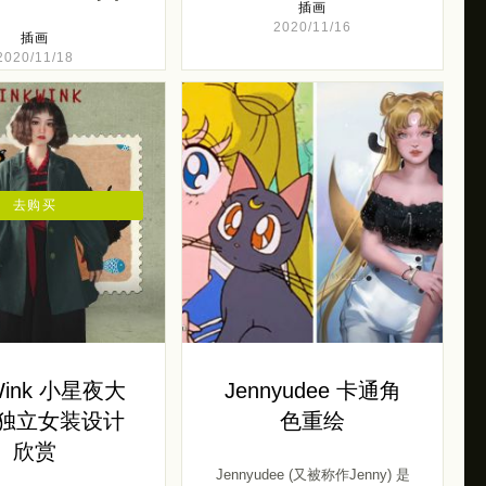
插画
2020/11/16
插画
2020/11/18
去购买
Wink 小星夜大
Jennyudee 卡通角
 独立女装设计
色重绘
欣赏
Jennyudee (又被称作Jenny) 是