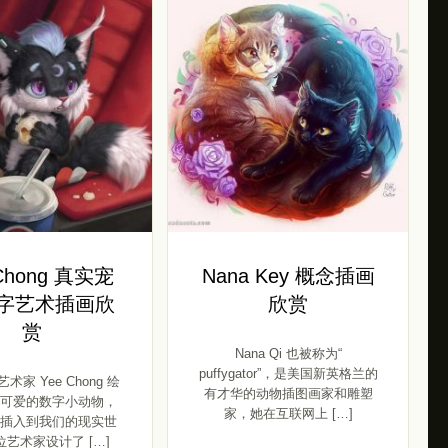
 Chong 真实宠
Nana Key 概念插画
数字艺术插画欣
欣赏
赏
Nana Qi 也被称为“
puffygator”，是美国新英格兰的
家 Yee Chong 绘
有才华的动物插图画家和雕塑
可爱的数字小动物，
家，她在互联网上 […]
插入到我们的现实世
艺术家设计了 […]