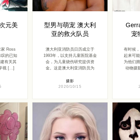
 二次元美
型男与萌宠 澳大利
Gerr
亚的救火队员
宠
 Ross
澳大利亚消防员日历成立于
有时候，
人惊叹的已知
1993年，以支持儿童医院基金
起来可能
创建有关其
会，为儿童烧伤研究提供资
为他们拥
视 […]
金。这是澳大利亚消防员为
动物摄影师
2021 […]
摄影
5
2020/10/15