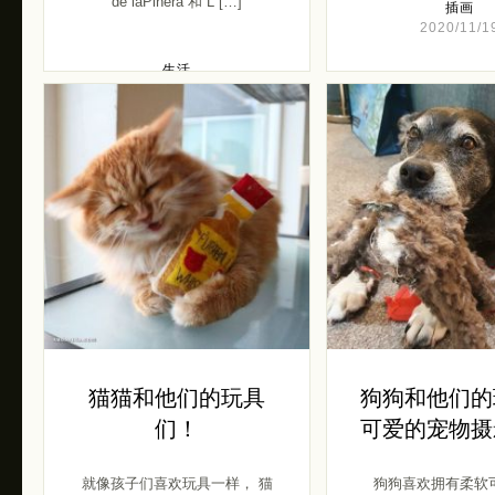
de laPiñera 和 L […]
插画
2020/11/1
生活
2020/12/24
猫猫和他们的玩具
狗狗和他们的
们！
可爱的宠物摄
就像孩子们喜欢玩具一样， 猫
狗狗喜欢拥有柔软