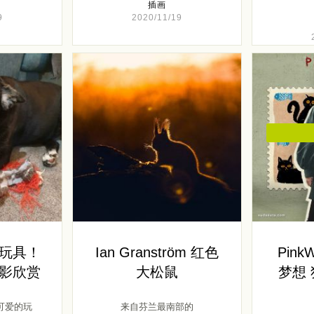
插画
9
2020/11/19
玩具！
Ian Granström 红色
Pink
影欣赏
大松鼠
梦想
可爱的玩
来自芬兰最南部的