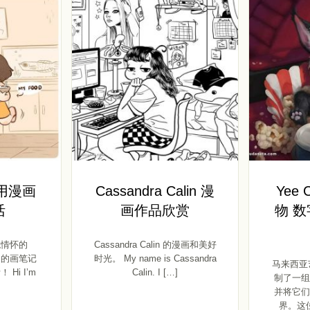
s 用漫画
Cassandra Calin 漫
Yee
活
画作品欣赏
物 
观情怀的
Cassandra Calin 的漫画和美好
自己的画笔记
时光。 My name is Cassandra
马来西亚艺术
Hi I’m
Calin. I […]
制了一组
并将它们
界。这位