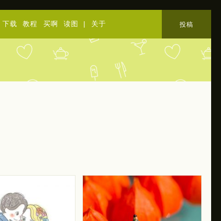
下载
教程
买啊
读图
|
关于
投稿