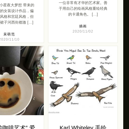
一位非常有才华的艺术家。善
ink小星夜大梦想 带来的
于用自己的绘画风格重绘经典
的女装设计作品，偏
的卡通角色。 […]
风格和宫廷风格，但
裙子河西街都激 […]
插画
2020/11/02
呆萌范
2020/11/10
的咖啡艺术” 爱
Karl Whiteley 手绘