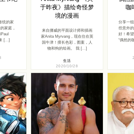
！
于昨夜》描绘奇怪梦
咖
境的漫画
传统的家
分享一组
爸的家庭，
些意外的
来自挪威的平面设计师和插画
和Paul
好！希望
家Anita Myrvang，现在住在英
来 […]
“偶然的
国牛津！擅长色彩，图案，人
物和狗的绘画。 我 […]
8
生活
2020/10/28