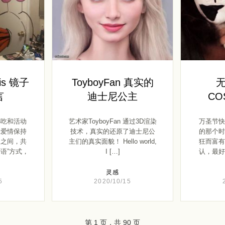
lis 镜子
ToyboyFan 真实的
言
迪士尼公主
CO
小吃和活动
艺术家ToyboyFan 通过3D渲染
万圣节快
让爱情保持
技术，真实的还原了迪士尼公
的那个时
人之间，共
主们的真实面貌！ Hello world,
狂而富有
语”方式，
I […]
认，最好
灵感
5
2020/10/15
第 1 页，共 90 页