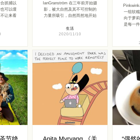
适合抓捕以
IanGranström 在三年前开始摄
Pinkw
候也可以缓
影，被大自然及其不可控制的
一组软糯
。不让来看
力量所吸引，自然而然地开始
向于萝莉
]
[…]
是每一件
生活
0
2020/11/10
圣节绝
Anita Myrvang 《关
“偶然