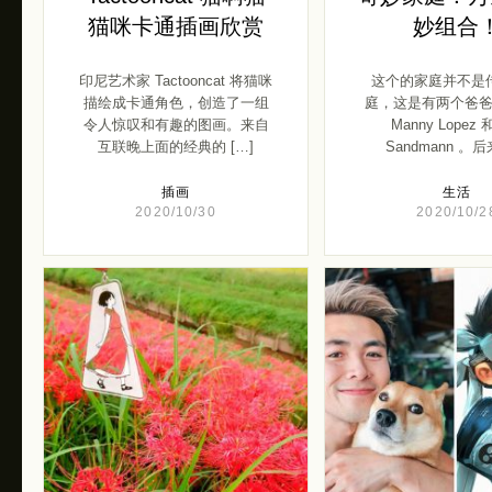
猫咪卡通插画欣赏
妙组合
印尼艺术家 Tactooncat 将猫咪
这个的家庭并不是
描绘成卡通角色，创造了一组
庭，这是有两个爸
令人惊叹和有趣的图画。来自
Manny Lopez 
互联晚上面的经典的 […]
Sandmann 。后
插画
生活
2020/10/30
2020/10/2