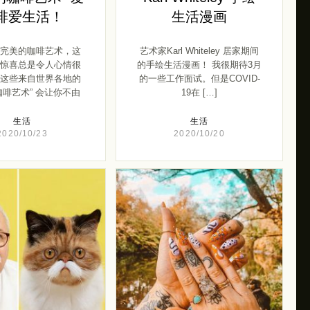
啡爱生活！
生活漫画
完美的咖啡艺术，这
艺术家Karl Whiteley 居家期间
惊喜总是令人心情很
的手绘生活漫画！ 我很期待3月
这些来自世界各地的
的一些工作面试。但是COVID-
咖啡艺术” 会让你不由
19在 […]
[…]
生活
生活
2020/10/23
2020/10/20