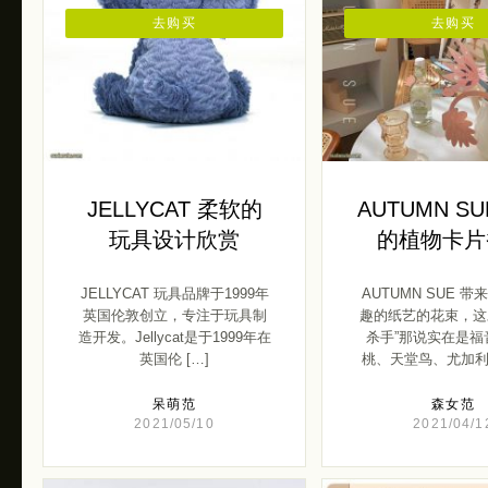
去购买
去购买
JELLYCAT 柔软的
AUTUMN S
玩具设计欣赏
的植物卡片
JELLYCAT 玩具品牌于1999年
AUTUMN SUE 
英国伦敦创立，专注于玩具制
趣的纸艺的花束，这
造开发。Jellycat是于1999年在
杀手”那说实在是福
英国伦 […]
桃、天堂鸟、尤加利、
呆萌范
森女范
2021/05/10
2021/04/1