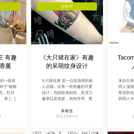
去购买
UE 有趣
《大只猪在家》有趣
Taco
香薰
的呆萌纹身设计
带来的一组有
大只猪在家 是一位纹身师的私
来自日本艺
对于“植物
人店铺，出售一些有趣的可爱
同人漫画
音。红丝
设计，包括纹身贴纸，亚克力
斯尼和吉
香 […]
徽章以及地垫，包包等等。更
的同人卡
多纹 […]
呆萌范
2
2021/04/12