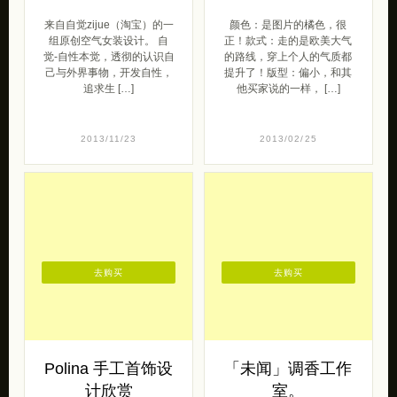
来自自觉zijue（淘宝）的一
颜色：是图片的橘色，很
组原创空气女装设计。 自
正！款式：走的是欧美大气
觉-自性本觉，透彻的认识自
的路线，穿上个人的气质都
己与外界事物，开发自性，
提升了！版型：偏小，和其
追求生 […]
他买家说的一样， […]
2013/11/23
2013/02/25
去购买
去购买
Polina 手工首饰设
「未闻」调香工作
计欣赏
室。