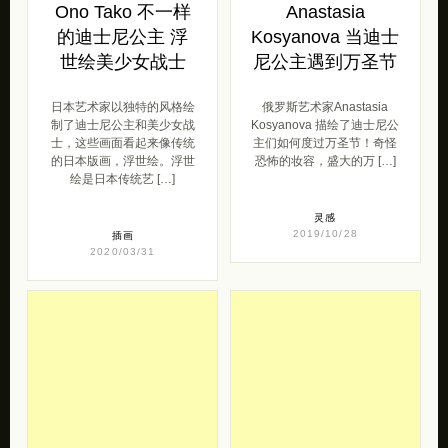
Ono Tako 不一样
Anastasia
的迪士尼公主 浮
Kosyanova 当迪士
世绘美少女战士
尼公主遇到万圣节
日本艺术家以独特的风格绘
俄罗斯艺术家Anastasia
制了迪士尼公主和美少女战
Kosyanova 描绘了迪士尼公
士，这些画面看起来像传统
主们如何度过万圣节！奇怪
的日本版画，浮世绘。浮世
恐怖的妆容，盛大的万 […]
绘是日本传统艺 […]
灵感
2019/10/28
插画
2020/03/31