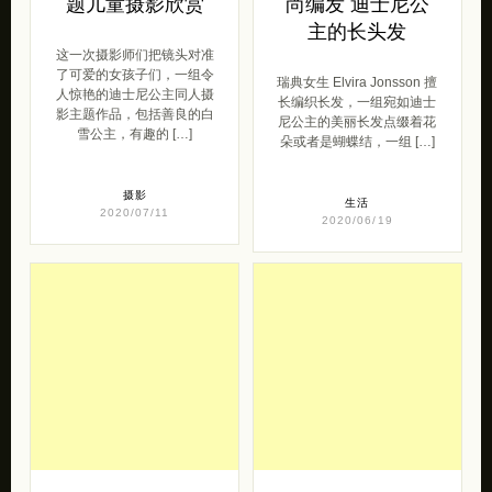
题儿童摄影欣赏
尚编发 迪士尼公
主的长头发
这一次摄影师们把镜头对准
了可爱的女孩子们，一组令
瑞典女生 Elvira Jonsson 擅
人惊艳的迪士尼公主同人摄
长编织长发，一组宛如迪士
影主题作品，包括善良的白
尼公主的美丽长发点缀着花
雪公主，有趣的 […]
朵或者是蝴蝶结，一组 […]
摄影
生活
2020/07/11
2020/06/19