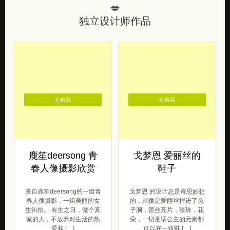
💋
独立设计师作品
去购买
去购买
鹿笙deersong 青
戈梦恩 爱丽丝的
春人像摄影欣赏
鞋子
来自鹿笙deersong的一组青
戈梦恩 的设计总是奇思妙想
春人像摄影，一组美丽的女
的，就像是爱丽丝掉进了兔
生街拍。 有生之日，做个真
子洞，蕾丝亮片，珍珠，花
诚的人，不放弃对生活的热
朵，一切童话公主的元素都
爱和 […]
可以在一双鞋 […]