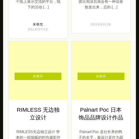
个线上展示交流的平台，线
搓出泡沫后就会有一种花香
下的活动 […]
散发出来，总的 […]
呆萌范
2013/02/26
2016/07/12
去购买
去购买
RIMLESS 无边独
Palnart Poc 日本
立设计
饰品品牌设计作品
RIMLESS无边独立设计 带
Palnart Poc 是社长养的鸭
来的一组细腻的时尚摄影作
子的名字，被设计是作为题