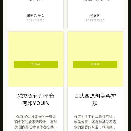
呆萌范
美女
轻奢侈
2014/11/25
2017/02/28
去购买
去购买
独立设计师平台
百武西原创美容护
有印YOUIN
肤
有印YOUIN 带来的一组呆
好评！手工竹炭皂很不错，
萌夸张的软家装设计。 有印
物美价廉，还有种类似花露
为国内外艺术创作者提供一
水的清香的味道，很清爽，