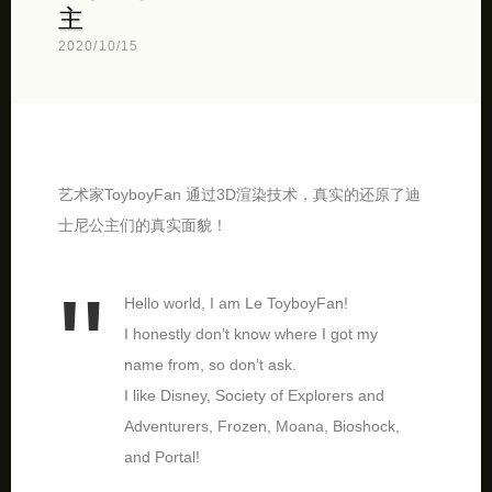
主
2020/10/15
艺术家ToyboyFan 通过3D渲染技术，真实的还原了迪
士尼公主们的真实面貌！
Hello world, I am Le ToyboyFan!
I honestly don’t know where I got my
name from, so don’t ask.
I like Disney, Society of Explorers and
Adventurers, Frozen, Moana, Bioshock,
and Portal!