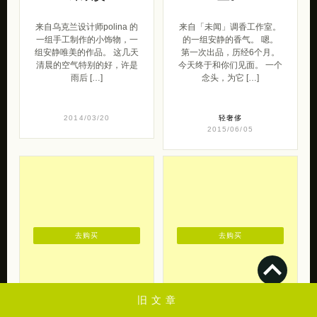
来自乌克兰设计师polina 的
来自「未闻」调香工作室。
一组手工制作的小饰物，一
的一组安静的香气。 嗯。
组安静唯美的作品。 这几天
第一次出品，历经6个月。
清晨的空气特别的好，许是
今天终于和你们见面。 一个
雨后 […]
念头，为它 […]
2014/03/20
轻奢侈
2015/06/05
去购买
去购买
旧文章
蜡烛和杂货铺 安
颜色的店 巽彩原