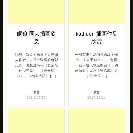
眠狼 同人插画欣
kathuon 插画作品
赏
欣赏
眠狼，新晋插画漫画家兼同
一组有趣生动的卡通动画作
人作者，以通透温暖的色彩
品，来自于kathuon。包括
见长。出版过书籍《盗墓笔
一些卡通人物造型设计，动
记少年篇》、《长安幻
画渲染，以及手绘涂鸦。更
夜》、《福家大院》 […]
多迪士尼 […]
插画
插画
2018/05/15
2017/12/11