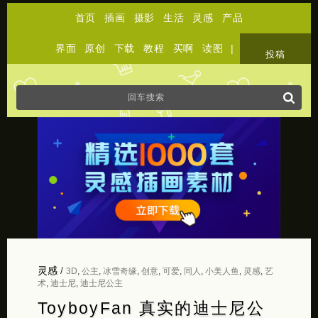
首页
插画
摄影
生活
灵感
产品
界面
原创
下载
教程
买啊
读图
|
关于
投稿
灵感
/
3D
,
公主
,
冰雪奇缘
,
创意
,
可爱
,
同人
,
小美人鱼
,
灵感
,
艺
术
,
迪士尼
,
迪士尼公主
ToyboyFan 真实的迪士尼公