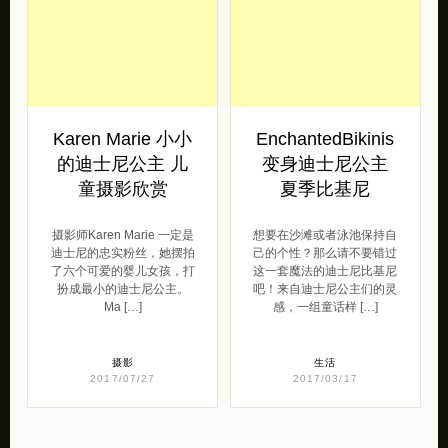
Karen Marie 小小
EnchantedBikinis
的迪士尼公主 儿
变身迪士尼公主
童摄影欣赏
夏季比基尼
摄影师Karen Marie 一定是
想要在沙滩或者泳池保持自
迪士尼的忠实粉丝，她摆拍
己的个性？那么请不要错过
了六个可爱的婴儿女孩，打
这一套魔法的迪士尼比基尼
扮成最小的迪士尼公主。
吧！来自迪士尼公主们的灵
Ma […]
感，一组童话样 […]
摄影
生活
2017/07/27
2017/03/17