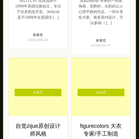
JELLYCAT 玩具品牌于
浅风Zephyr 带来的一组装
1999年英国伦敦创立，专注
饰画，安静的，水彩的让人
于玩具制造开发。Jellycat
心情平静的作品，一同分享
是于1999年在英国伦 […]
给大家。更多室内设计，可
以参阅《 […]
呆萌范
2021/05/10
呆萌范
2016/10/17
去购买
去购买
自觉zijue原创设计
figurecolors 大衣
师风格
专家/手工制造