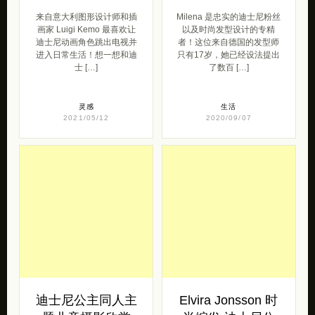
来自意大利图形设计师和插
Milena 是忠实的迪士尼粉丝
画家 Luigi Kemo 最喜欢让
以及时尚发型设计的专精
迪士尼动画角色跳出电视并
者！这位来自德国的发型师
进入日常生活！想一想和迪
只有17岁，她已经设法提出
士 […]
了数百 […]
灵感
生活
2021/05/12
2020/09/07
迪士尼公主同人主
Elvira Jonsson 时