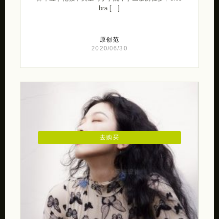
bra […]
原创范
2020/06/30
去购买