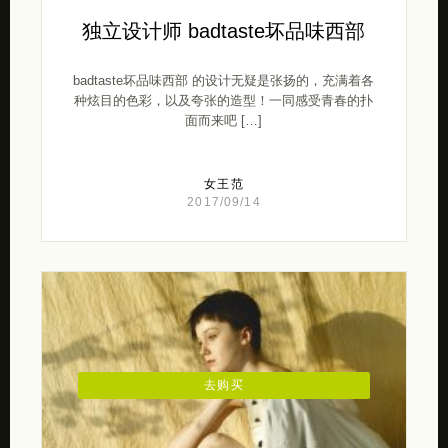
独立设计师 badtaste坏品味西部
badtaste坏品味西部 的设计无疑是张扬的，充满着各
种炫目的色彩，以及夸张的造型！一同感受青春的扑
面而来吧 […]
女王范
2017/09/14
去购买