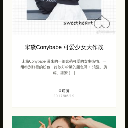
宋黛Conybabe 可爱少女大作战
宋黛Conybabe 带来的一组蠢萌可爱的女生街拍。一
组特别好看的粉色，好软好粉嫩的颜色呀！ 浪漫、旖
旎、甜蜜 […]
呆萌范
2017/06/19