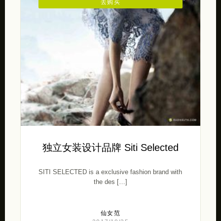
去购买
独立女装设计品牌 Siti Selected
SITI SELECTED is a exclusive fashion brand with
the des […]
仙女范