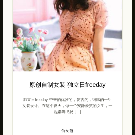
原创自制女装 独立日freeday
独立日freeday 带来的优雅的，复古的，细腻的一组
女装设计。在这个夏天，做一个安静爱笑的女生，一
起群舞飞扬 […]
仙女范