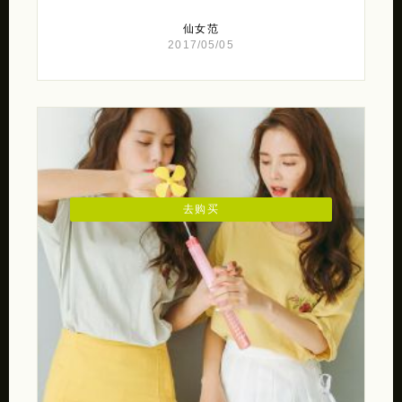
仙女范
2017/05/05
去购买