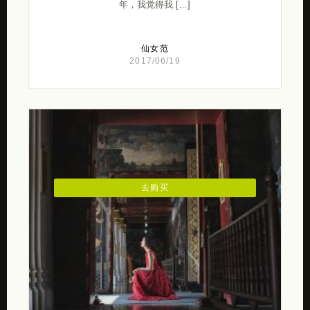
年，我觉得我 […]
仙女范
2017/06/19
去购买