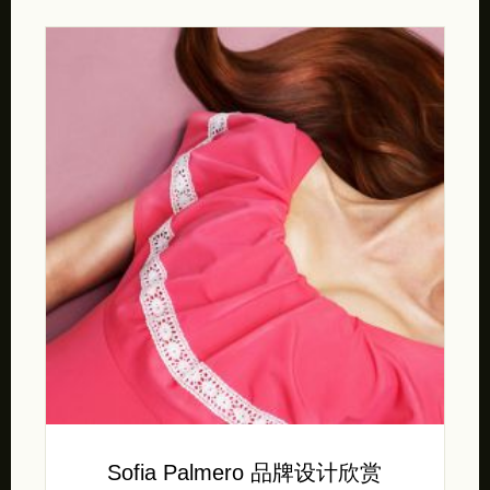
Sofia Palmero 品牌设计欣赏