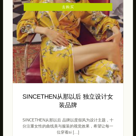
去购买
SINCETHEN从那以后 独立设计女
装品牌
SINCETHEN从那以后 品牌以度假风为设计主题，十
分注重女性的曲线美与服装的视觉效果，希望让每一
位穿着si […]