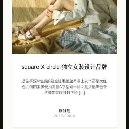
square X circle 独立女装设计品牌
是选择深V性感的镂空睫毛蕾丝吊带上衣？还是大红
色几何图案贝壳扣高腰A字型短半裙？是搭配黑色蕾
丝绑带束腰腰封？还 […]
原创范
2017/09/04