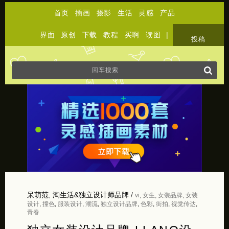
首页
插画
摄影
生活
灵感
产品
界面
原创
下载
教程
买啊
读图
|
关于
投稿
呆萌范
,
淘生活&独立设计师品牌
/
vi
,
女生
,
女装品牌
,
女装
设计
,
撞色
,
服装设计
,
潮流
,
独立设计品牌
,
色彩
,
街拍
,
视觉传达
,
青春