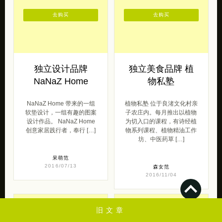
去购买
去购买
独立设计品牌
独立美食品牌 植
NaNaZ Home
物私塾
NaNaZ Home 带来的一组
植物私塾 位于良渚文化村亲
软垫设计，一组有趣的图案
子农庄内。每月推出以植物
设计作品。 NaNaZ Home
为切入口的课程，有诗经植
创意家居践行者，奉行 […]
物系列课程、植物精油工作
坊、中医药草 […]
呆萌范
2016/07/13
森女范
2016/11/04
旧文章