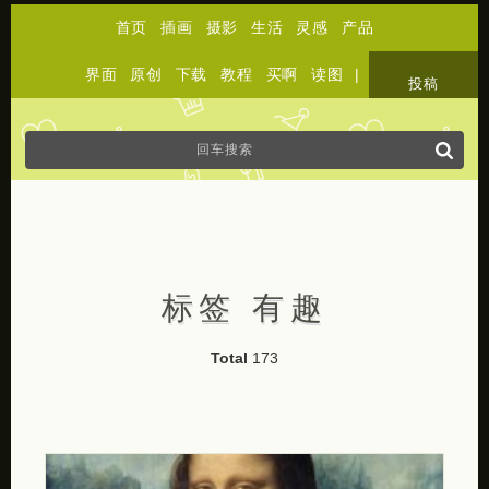
首页
插画
摄影
生活
灵感
产品
界面
原创
下载
教程
买啊
读图
|
关于
投稿
标签 有趣
Total
173